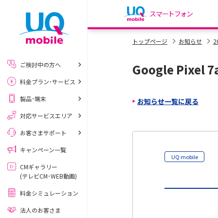
スマートフォン
my UQ WiMAX
トップページ
お知らせ
2
UQ WiMAX ご契約の方
ご検討中の方へ
Google Pix
My UQ mobile
料金プラン･サービス
UQ mobile ご契約の方
製品･端末
お知らせ一覧に戻る
UQ mobile
データチャージサイト
対応サービスエリア
お客さまサポート
キャンペーン一覧
UQ mobile
CMギャラリー
(テレビCM･WEB動画)
料金シミュレーション
法人のお客さま