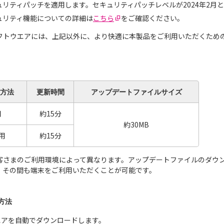
セキュリティパッチを適用します。セキュリティパッチレベルが2024年2月
セキュリティ機能についての詳細は
こちら
をご確認ください。
フトウエアには、上記以外に、より快適に本製品をご利用いただくため
方法
更新
時間
アップデート
ファイルサイズ
用
約15分
約30MB
用
約15分
客さまのご利用環境によって異なります。アップデートファイルのダウ
。その間も端末をご利用いただくことが可能です。
方法
エアを自動でダウンロードします。