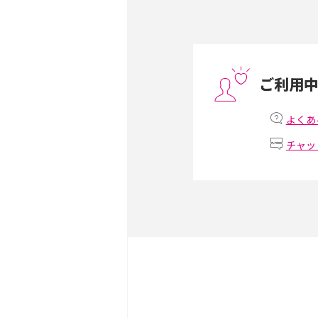
スマホや携帯端末の通信速
コツや解除のタイミング・
ご利用
非通知設定とは？184で
iPhone・Androidの設定
よくあ
チャッ
リプライ機能とは？LINE、X
Instagram、TikTokで
LINEで送信取り消しをす
れるのか、削除との違いも
LINEの着信音や通知音の
説！鳴らない場合の対処法