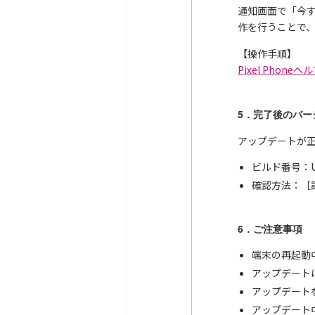
通知画面で「今
作を行うことで
【操作手順】
Pixel Phoneヘ
5．完了後のバー
アップデートが
ビルド番号：UQ1
確認方法：［
6．ご注意事項
端末の再起動
アップデート
アップデート
アップデート