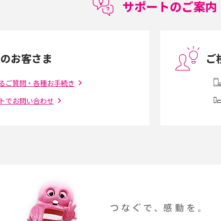
サポートのご案内
度制限とは？回避の
LINEの引き継ぎ方法は？対象データや事前準
方法を解説
備・条件・注意点などを解説
中のお客さま
ご
電話をかける方法や
iCloudの使用容量を減らす9つの方法！使用状
を解説
況の確認手順も紹介
るご質問・各種お手続き
トでお問い合わせ
（旧Twitter）、
インスタのDMの送り方は？便利機能の使い方
送る方法を解説
や注意点をわかりやすく解説
「iPhoneを探す」の使い方と設定方法を紹
る方法は？相手に知ら
介！ブラウザやアプリから探す方法を詳しく
紹介
説
設定・変更方法を解
着信拒否とは？設定方法やブロックした番号
も紹介
確認方法を解説