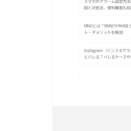
スマホのアラーム設定方法
因と対処法、便利機能も紹
MNOとは？MVNOやMVN
ト・デメリットを解説
Instagram（インスタ
とバレる？バレるケースや
iPhone 16eとiPhone 
は？サイズやスペックを比
iPhone 16とiPhone 
ック・機能を徹底比較
Androidスマホとは？特
ット、おススメ機種を紹介