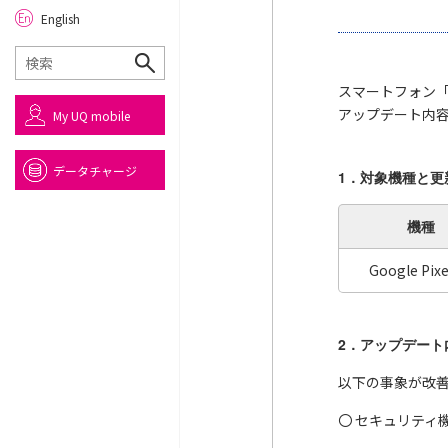
English
スマートフォン「G
アップデート内
My UQ mobile
データチャージ
1．対象機種と更
機種
Google Pixe
2．アップデート
以下の事象が改
〇 セキュリティ