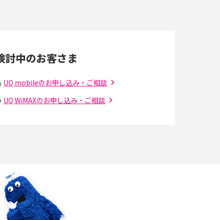
LINEの通知がこない時の原因と対処法9選！設
定の確認手順も解説
検討中のお客さま
スマホのウィジェットとは？iPhone・Android
の設定方法やおススメを紹介
UQ mobileのお申し込み・ご相談
UQ WiMAXのお申し込み・ご相談
Bluetooth®とは？Wi-Fiとの違いやスマホ・PC
との接続方法を解説
Wi-Fiを快適に使うための速度はどれくらい？
解
用途別の目安・回線ごとの平均を紹介
の
LINEでブロックされているか確認する方法は？
手順や注意点を解説