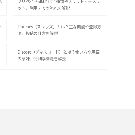
影
プリペイドSIMとは？種類やメリット・デメリ
ット、利用までの流れを解説
デ
Threads（スレッズ）とは？主な機能や登録方
法、投稿の仕方を解説
な
Discord（ディスコード）とは？使い方や用語
の意味、便利な機能を解説
iPhone 16シリーズのモデルを比較！価格・サ
イズ・カメラ性能の違いを徹底解説
スマホが高い理由は？購入費用を抑える方法や
端末を選ぶ時の注意点を解説！
スマホのネット通信速度が遅い原因は？すぐで
きる対処法や見直すポイントを解説