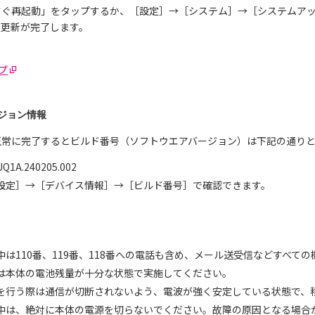
すぐ再起動」をタップするか、［設定］→［システム］→［システムア
、更新が完了します。
ルプ
ジョン情報
正常に完了するとビルド番号（ソフトウエアバージョン）は下記の通り
A.240205.002
設定］→［デバイス情報］→［ビルド番号］で確認できます。
中は110番、119番、118番への電話も含め、メール送受信などすべて
は本体の電池残量が十分な状態で実施してください。
を行う際は通信が切断されないよう、電波が強く安定している状態で、
中は、絶対に本体の電源を切らないでください。故障の原因となる場合