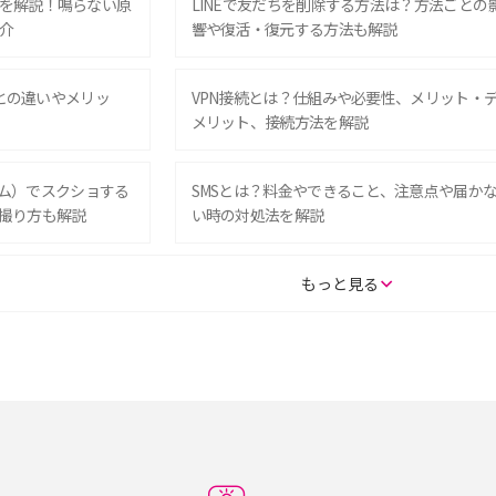
を解説！鳴らない原
LINEで友だちを削除する方法は？方法ごとの
介
響や復活・復元する方法も解説
Eとの違いやメリッ
VPN接続とは？仕組みや必要性、メリット・
メリット、接続方法を解説
グラム）でスクショする
SMSとは？料金やできること、注意点や届か
撮り方も解説
い時の対処法を解説
SE（第3世代）の違い
iPhone 16eとiPhone 14を徹底比較！スペッ
もっと見る
較して解説
ク・機能の違いをわかりやすく紹介
15の違いは？カメラ・スペ
iPhoneの機種変更のやり方は？事前準備・手
順やデータ移行方法をわかりやすく解説
徴やメリット・デメリ
高校生にスマホ制限は必要？所持率やメリッ
ト・デメリットを詳しく紹介