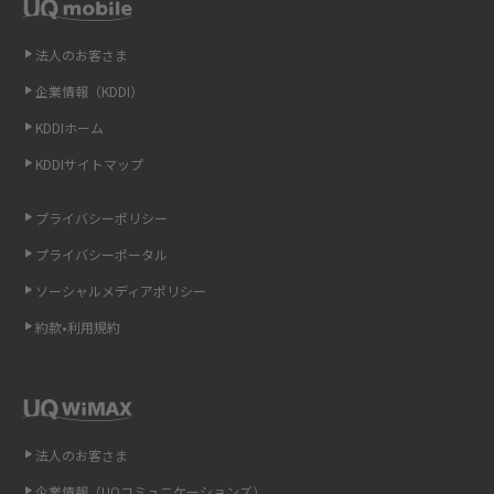
LINEの引き継ぎ方法は？対象データや事前準備・条件・注意点などを解説
法人のお客さま
企業情報（KDDI）
LINEの通知がこない時の原因と対処法9選！設定の確認手順も解説
KDDIホーム
非通知設定とは？184で電話をかける方法やiPhone・Androidの設定を解説
KDDIサイトマップ
iCloudの使用容量を減らす9つの方法！使用状況の確認手順も紹介
プライバシーポリシー
プライバシーポータル
スマホのウィジェットとは？iPhone・Androidの設定方法やおススメを紹
介
ソーシャルメディアポリシー
約款•利用規約
リプライ機能とは？LINE、X（旧Twitter）、Instagram、TikTokで送る方法
を解説
インスタのDMの送り方は？便利機能の使い方や注意点をわかりやすく解説
法人のお客さま
Bluetooth®とは？Wi-Fiとの違いやスマホ・PCとの接続方法を解説
企業情報（UQコミュニケーションズ）