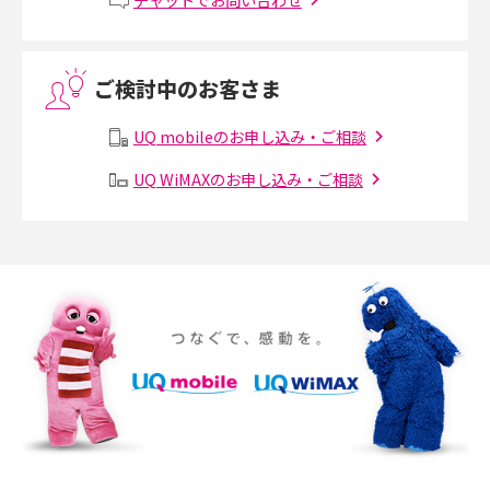
VPN接続とは？仕組みや必要性、メリット・デメリット、接続方法を解説
ご検討中のお客さま
Threads（スレッズ）とは？主な機能や登録方法、投稿の仕方を解説
UQ mobileのお申し込み・ご相談
Instagram（インスタグラム）でスクショするとバレる？バレるケースや撮
り方も解説
UQ WiMAXのお申し込み・ご相談
SMSとは？料金やできること、注意点や届かない時の対処法を解説
Discord（ディスコード）とは？使い方や用語の意味、便利な機能を解説
iPhone 16eとiPhone SE（第3世代）の違いは？サイズやスペックを比較し
て解説
iPhone 16eとiPhone 14を徹底比較！スペック・機能の違いをわかりやすく
紹介
iPhone 16シリーズのモデルを比較！価格・サイズ・カメラ性能の違いを徹