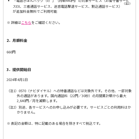
「電話きほんパック（V）」（月額440円）の対象サービス（お留守番サービ
（注2）
スEX、三者通話サービス、迷惑電話撃退サービス、割込通話サービス）
が追加料金無料でご利用可能
詳細は
こちら
をご確認ください。
2．月額料金
660円
3．提供開始日
2024年4月1日
（注1）0570（ナビダイヤル）への特番通話などは対象外です。その他、一部対象
外の通話があります。国内通話料（22円／30秒）の月間累計額から最大
2,640円／月を減額します。
（注2）別途、各サービスへのお申し込みが必要です。サービスごとの利用料はか
かりません。
表記の金額は、特に記載のある場合を除きすべて税込です。