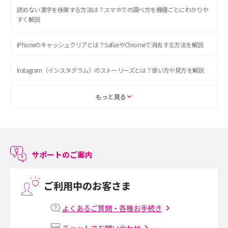
読めない漢字を検索する方法は？スマホでの調べ方を機種ごとにわかりや
すく解説
iPhoneのキャッシュクリアとは？SafariやChromeで消去する方法を解説
Instagram（インスタグラム）のストーリーズとは？使い方や見方を解説
ASMRとは？初心者向けの代表ジャンルや楽しみ方を解説
もっと見る
スマホのアラーム設定方法を解説！鳴らない原因と対処法、便利機能も紹
介
サポートのご案内
LINEで友だちを削除する方法は？方法ごとの影響や復活・復元する方法も
解説
ご利用中のお客さま
プリペイドSIMとは？種類やメリット・デメリット、利用までの流れを解説
よくあるご質問・各種お手続き
MNOとは？MVNOやMVNEとの違いやメリット・デメリットを解説
チャットでお問い合わせ