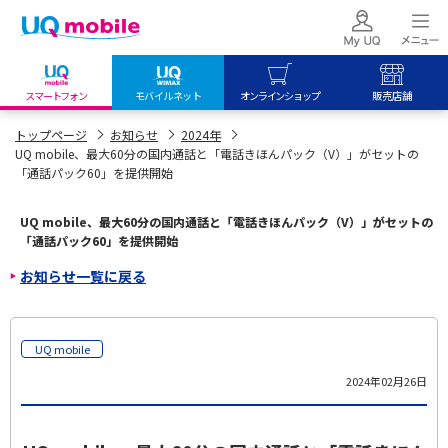
スマートフォン
モバイルネット
オンラインショップ
販売店舗
my UQ WiMAX
UQ mobile
UQ mobile
トップページ
お知らせ
2024年
UQ mobile、最大60分の国内通話と「電話きほんパック（V）」がセットの
UQ WiMAX ご契約の方
オンラインショップ
販売店舗
「通話パック60」を提供開始
My UQ mobile
UQ WiMAX
UQ WiMAX
UQ mobile ご契約の方
オンラインショップ
販売店舗
UQ mobile、最大60分の国内通話と「電話きほんパック（V）」がセットの
「通話パック60」を提供開始
UQ mobile
お知らせ一覧に戻る
データチャージサイト
UQ mobile
2024年02月26日