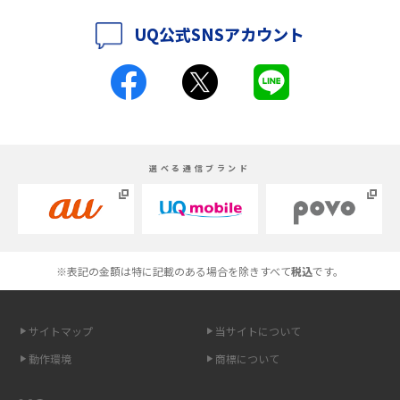
底解説
UQ公式SNSアカウント
iPhone 16とiPhone 15の違いは？カメラ・スペック・機能を徹底比較
iPhoneの機種変更のやり方は？事前準備・手順やデータ移行方法をわかり
やすく解説
スマホが高い理由は？購入費用を抑える方法や端末を選ぶ時の注意点を解
選べる通信ブランド
説！
Androidスマホとは？特徴やメリット・デメリット、おススメ機種を紹介
高校生にスマホ制限は必要？所持率やメリット・デメリットを詳しく紹介
※表記の金額は特に記載のある場合を除きすべて
税込
です。
スマホのネット通信速度が遅い原因は？すぐできる対処法や見直すポイン
トを解説
サイトマップ
当サイトについて
動作環境
商標について
スマホや携帯端末の通信速度制限とは？回避のコツや解除のタイミング・
方法を解説