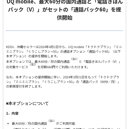
UQ mobile、最大60分の国内通話と「電話きほん
パック（V）」がセットの「通話パック60」を提
供開始
KDDI、沖縄セルラーは2024年4月1日から、UQ mobile「トクトクプラン」「ミニ
ミニプラン」「くりこしプラン +5G」の通話オプション「通話パック60」（以下
本オプション）の提供を開始します。
（注1）
本オプションでは、最大60分／月の国内通話
と「電話きほんパック（V）」
（注2）
の対象サービス
を月額660円でご利用いただけます。
なお、本オプションの提供開始に伴い、2024年3月31日をもって「トクトクプラ
ン」「ミニミニプラン」「くりこしプラン +5G」の「通話パック（60分／月）」
の新規受付を終了します。
■本オプションについて
1．内容
（注1）
最大60分／月の国内通話
がご利用可能