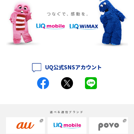
iPhone 16eとiPhone SE（第3世代）の違いは？サイズやスペックを比較し
て解説
iPhone 16eとiPhone 14を徹底比較！スペック・機能の違いをわかりやすく
紹介
iPhone 16シリーズのモデルを比較！価格・サイズ・カメラ性能の違いを徹
底解説
UQ公式SNSアカウント
iPhone 16とiPhone 15の違いは？カメラ・スペック・機能を徹底比較
iPhoneの機種変更のやり方は？事前準備・手順やデータ移行方法をわかり
やすく解説
スマホが高い理由は？購入費用を抑える方法や端末を選ぶ時の注意点を解
選べる通信ブランド
説！
Androidスマホとは？特徴やメリット・デメリット、おススメ機種を紹介