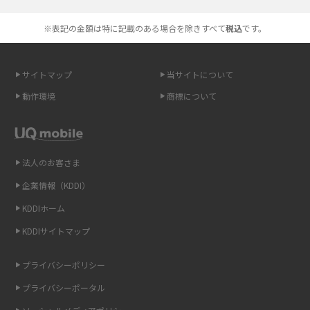
高校生にスマホ制限は必要？所持率やメリット・デメリットを詳しく紹介
※表記の金額は特に記載のある場合を除きすべて
税込
です。
スマホのネット通信速度が遅い原因は？すぐできる対処法や見直すポイン
トを解説
サイトマップ
当サイトについて
動作環境
商標について
スマホや携帯端末の通信速度制限とは？回避のコツや解除のタイミング・
方法を解説
LINEの引き継ぎ方法は？対象データや事前準備・条件・注意点などを解説
法人のお客さま
企業情報（KDDI）
LINEの通知がこない時の原因と対処法9選！設定の確認手順も解説
KDDIホーム
非通知設定とは？184で電話をかける方法やiPhone・Androidの設定を解説
KDDIサイトマップ
iCloudの使用容量を減らす9つの方法！使用状況の確認手順も紹介
プライバシーポリシー
プライバシーポータル
スマホのウィジェットとは？iPhone・Androidの設定方法やおススメを紹
介