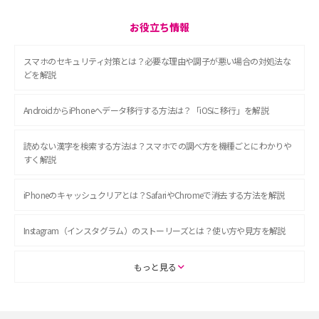
お役立ち情報
スマホのセキュリティ対策とは？必要な理由や調子が悪い場合の対処法な
どを解説
AndroidからiPhoneへデータ移行する方法は？「iOSに移行」を解説
読めない漢字を検索する方法は？スマホでの調べ方を機種ごとにわかりや
すく解説
iPhoneのキャッシュクリアとは？SafariやChromeで消去する方法を解説
Instagram（インスタグラム）のストーリーズとは？使い方や見方を解説
ASMRとは？初心者向けの代表ジャンルや楽しみ方を解説
もっと見る
スマホのアラーム設定方法を解説！鳴らない原因と対処法、便利機能も紹
介