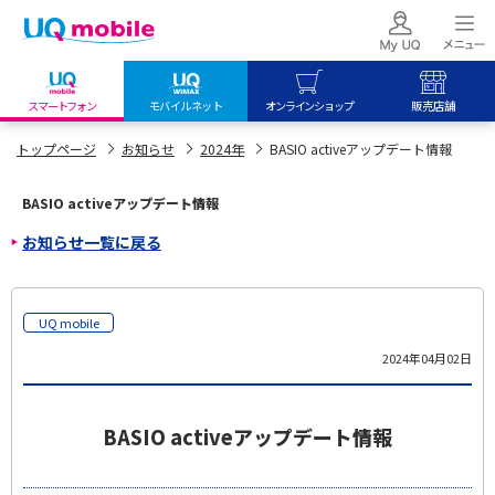
スマートフォン
モバイルネット
オンラインショップ
販売店舗
my UQ WiMAX
UQ mobile
UQ mobile
トップページ
お知らせ
2024年
BASIO activeアップデート情報
UQ WiMAX ご契約の方
オンラインショップ
販売店舗
BASIO activeアップデート情報
My UQ mobile
UQ WiMAX
UQ WiMAX
お知らせ一覧に戻る
UQ mobile ご契約の方
オンラインショップ
販売店舗
UQ mobile
データチャージサイト
UQ mobile
2024年04月02日
BASIO activeアップデート情報