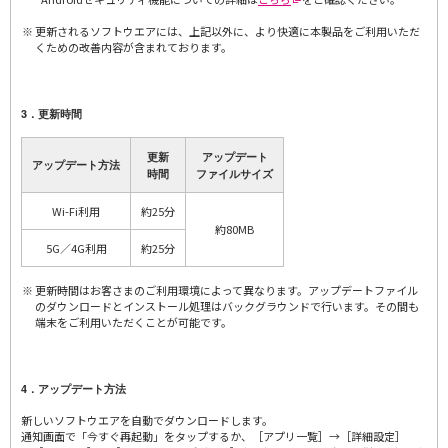
更新されるソフトウエアには、上記以外に、より快適に本製品をご利用いただ
くための改善内容が含まれております。
3．更新時間
更新
アップデート
アップデート方法
時間
ファイルサイズ
Wi-Fi利用
約25分
約80MB
5G／4G利用
約25分
更新時間はお客さまのご利用環境によって異なります。アップデートファイル
のダウンロードとインストール処理はバックグラウンドで行います。その間も
端末をご利用いただくことが可能です。
4．アップデート方法
新しいソフトウエアを自動でダウンロードします。
通知画面で「今すぐ再起動」をタップするか、［アプリ一覧］→［詳細設定］