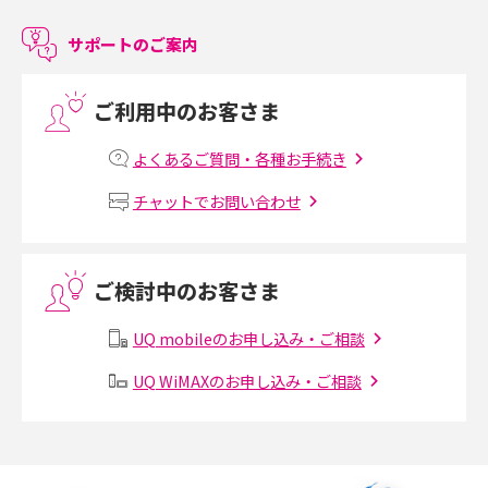
サポートのご案内
LINEで友だちを削除する方法は？方法ごとの影響や復活・復元する方法も
解説
ご利用中のお客さま
プリペイドSIMとは？種類やメリット・デメリット、利用までの流れを解説
よくあるご質問・各種お手続き
MNOとは？MVNOやMVNEとの違いやメリット・デメリットを解説
チャットでお問い合わせ
VPN接続とは？仕組みや必要性、メリット・デメリット、接続方法を解説
ご検討中のお客さま
Threads（スレッズ）とは？主な機能や登録方法、投稿の仕方を解説
UQ mobileのお申し込み・ご相談
Instagram（インスタグラム）でスクショするとバレる？バレるケースや撮
り方も解説
UQ WiMAXのお申し込み・ご相談
SMSとは？料金やできること、注意点や届かない時の対処法を解説
Discord（ディスコード）とは？使い方や用語の意味、便利な機能を解説