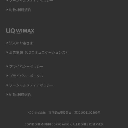
ソーシャルメディアポリシー
約款•利用規約
リプライ機能とは？LINE、X（旧Twitter）、Instagram、TikTokで送る方法
を解説
インスタのDMの送り方は？便利機能の使い方や注意点をわかりやすく解説
法人のお客さま
Bluetooth®とは？Wi-Fiとの違いやスマホ・PCとの接続方法を解説
企業情報（UQコミュニケーションズ）
LINEで送信取り消しをする方法は？相手に知られるのか、削除との違いも
紹介
プライバシーポリシー
プライバシーポータル
「iPhoneを探す」の使い方と設定方法を紹介！ブラウザやアプリから探す
方法を詳しく解説
ソーシャルメディアポリシー
約款•利用規約
Wi-Fiを快適に使うための速度はどれくらい？用途別の目安・回線ごとの平
均を紹介
KDDI株式会社 東京都公安委員会 第301001102509号
LINEの着信音や通知音の設定・変更方法を解説！鳴らない場合の対処法も
紹介
COPYRIGHT © KDDI CORPORATION, ALL RIGHTS RESERVED.