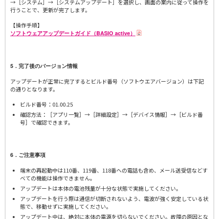
→［システム］→［システムアップデート］を選択し、画面の案内に従って操作を
行うことで、更新が完了します。
【操作手順】
ソフトウェアアップデートガイド（BASIO active）
5．完了後のバージョン情報
アップデートが正常に完了するとビルド番号（ソフトウエアバージョン）は下記
の通りとなります。
ビルド番号：01.00.25
確認方法：［アプリ一覧］→［詳細設定］→［デバイス情報］→［ビルド番
号］で確認できます。
6．ご注意事項
端末の再起動中は110番、119番、118番への電話も含め、メール送受信などす
べての機能は操作できません。
アップデートは本体の電池残量が十分な状態で実施してください。
アップデートを行う際は通信が切断されないよう、電波が強く安定している状
態で、移動せずに実施してください。
アップデート中は、絶対に本体の電源を切らないでください。故障の原因とな