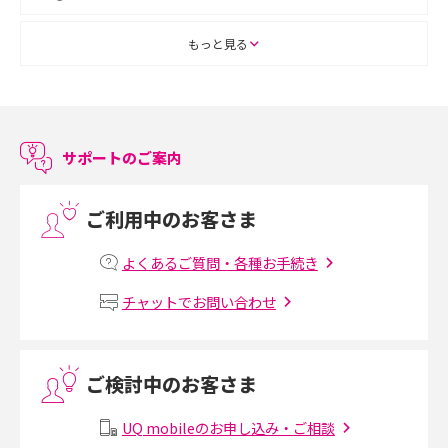
ASMRとは？初心者向けの代表ジャンルや楽しみ方を解説
もっと見る
スマホのアラーム設定方法を解説！鳴らない原因と対処法、便利機能も紹
介
サポートのご案内
LINEで友だちを削除する方法は？方法ごとの影響や復活・復元する方法も
解説
ご利用中のお客さま
プリペイドSIMとは？種類やメリット・デメリット、利用までの流れを解説
よくあるご質問・各種お手続き
MNOとは？MVNOやMVNEとの違いやメリット・デメリットを解説
チャットでお問い合わせ
VPN接続とは？仕組みや必要性、メリット・デメリット、接続方法を解説
ご検討中のお客さま
Threads（スレッズ）とは？主な機能や登録方法、投稿の仕方を解説
UQ mobileのお申し込み・ご相談
Instagram（インスタグラム）でスクショするとバレる？バレるケースや撮