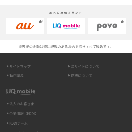
スマホが高い理由は？購入費用を抑える方法や端末を選ぶ時の注意点を解
選べる通信ブランド
説！
Androidスマホとは？特徴やメリット・デメリット、おススメ機種を紹介
高校生にスマホ制限は必要？所持率やメリット・デメリットを詳しく紹介
※表記の金額は特に記載のある場合を除きすべて
税込
です。
スマホのネット通信速度が遅い原因は？すぐできる対処法や見直すポイン
トを解説
サイトマップ
当サイトについて
動作環境
商標について
スマホや携帯端末の通信速度制限とは？回避のコツや解除のタイミング・
方法を解説
LINEの引き継ぎ方法は？対象データや事前準備・条件・注意点などを解説
法人のお客さま
企業情報（KDDI）
LINEの通知がこない時の原因と対処法9選！設定の確認手順も解説
KDDIホーム
非通知設定とは？184で電話をかける方法やiPhone・Androidの設定を解説