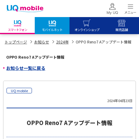
スマートフォン
モバイルネット
オンラインショップ
販売店舗
my UQ WiMAX
UQ mobile
UQ mobile
トップページ
お知らせ
2024年
OPPO Reno7 Aアップデート情報
UQ WiMAX ご契約の方
オンラインショップ
販売店舗
OPPO Reno7 Aアップデート情報
My UQ mobile
UQ WiMAX
UQ WiMAX
お知らせ一覧に戻る
UQ mobile ご契約の方
オンラインショップ
販売店舗
UQ mobile
データチャージサイト
UQ mobile
2024年04月23日
OPPO Reno7 Aアップデート情報