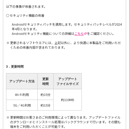
以下の事象が改善されます。
○ セキュリティ機能の改善
Androidセキュリティパッチを適用します。セキュリティパッチレベルが2024
年4月となります。
Androidセキュリティ機能についての詳細は
こちら
をご確認ください。
更新されるソフトウエアには、上記以外に、より快適に本製品をご利用いただ
くための改善内容が含まれております。
3．更新時間
更新
アップデート
アップデート方法
時間
ファイルサイズ
Wi-Fi利用
約15分
約110MB
5G／4G利用
約15分
更新時間はお客さまのご利用環境によって異なります。アップデートファイル
のダウンロードとインストール処理はバックグラウンドで行います。その間も
端末をご利用いただくことが可能です。