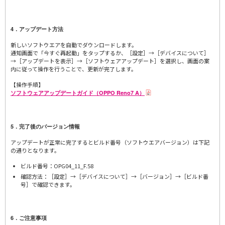
4．アップデート方法
新しいソフトウエアを自動でダウンロードします。
通知画面で「今すぐ再起動」をタップするか、［設定］→［デバイスについて］
→［アップデートを表示］→［ソフトウェアアップデート］を選択し、画面の案
内に従って操作を行うことで、更新が完了します。
【操作手順】
ソフトウェアアップデートガイド（OPPO Reno7 A）
5．完了後のバージョン情報
アップデートが正常に完了するとビルド番号（ソフトウエアバージョン）は下記
の通りとなります。
ビルド番号：OPG04_11_F.58
確認方法：［設定］→［デバイスについて］→［バージョン］→［ビルド番
号］で確認できます。
6．ご注意事項