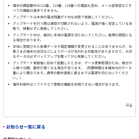
端末の再起動中は110番、119番、118番への電話も含め、メール送受信などす
べての機能は操作できません。
アップデートは本体の電池残量が十分な状態で実施してください。
アップデートを行う際は通信が切断されないよう、電波が強く安定している状
態で、移動せずに実施してください。
アップデート中は、絶対に本体の電源を切らないでください。故障の原因とな
る場合があります。
本体に登録された各種データや設定情報が変更されることはありませんが、お
客さまの端末の状況などによりデータが失われる可能性がありますので、大切
なデータは必ずバックアップを取ってから実施してください。
アップデート実施後に初めて起動したときは、データ更新処理のため、数分か
ら数十分間、動作が遅くなる場合があります。（所要時間は本端末内のデータ
量により異なります。通常の動作速度に戻るまでは電源を切らないでくださ
い。）
海外利用中はソフトウエア更新の機能を利用できない場合があります。
以上
お知らせ一覧に戻る