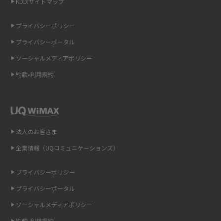
KDDIサイトマップ
iCloudの使用容量を減らす9つの方法！使用状況の確認手順も紹介
プライバシーポリシー
プライバシーポータル
スマホのウィジェットとは？iPhone・Androidの設定方法やおススメを紹
介
ソーシャルメディアポリシー
約款•利用規約
リプライ機能とは？LINE、X（旧Twitter）、Instagram、TikTokで送る方法
を解説
インスタのDMの送り方は？便利機能の使い方や注意点をわかりやすく解説
法人のお客さま
Bluetooth®とは？Wi-Fiとの違いやスマホ・PCとの接続方法を解説
企業情報（UQコミュニケーションズ）
LINEで送信取り消しをする方法は？相手に知られるのか、削除との違いも
紹介
プライバシーポリシー
プライバシーポータル
「iPhoneを探す」の使い方と設定方法を紹介！ブラウザやアプリから探す
方法を詳しく解説
ソーシャルメディアポリシー
約款•利用規約