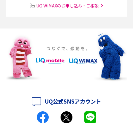
り方も解説
UQ WiMAXのお申し込み・ご相談
SMSとは？料金やできること、注意点や届かない時の対処法を解説
Discord（ディスコード）とは？使い方や用語の意味、便利な機能を解説
iPhone 16eとiPhone SE（第3世代）の違いは？サイズやスペックを比較し
て解説
iPhone 16eとiPhone 14を徹底比較！スペック・機能の違いをわかりやすく
紹介
iPhone 16シリーズのモデルを比較！価格・サイズ・カメラ性能の違いを徹
底解説
UQ公式SNSアカウント
iPhone 16とiPhone 15の違いは？カメラ・スペック・機能を徹底比較
iPhoneの機種変更のやり方は？事前準備・手順やデータ移行方法をわかり
やすく解説