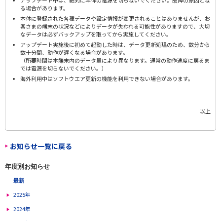
アップデート中は、絶対に本体の電源を切らないでください。故障の原因とな
る場合があります。
本体に登録された各種データや設定情報が変更されることはありませんが、お
客さまの端末の状況などによりデータが失われる可能性がありますので、大切
なデータは必ずバックアップを取ってから実施してください。
アップデート実施後に初めて起動した時は、データ更新処理のため、数分から
数十分間、動作が遅くなる場合があります。
（所要時間は本端末内のデータ量により異なります。通常の動作速度に戻るま
では電源を切らないでください。）
海外利用中はソフトウエア更新の機能を利用できない場合があります。
以上
お知らせ一覧に戻る
年度別お知らせ
最新
2025年
2024年