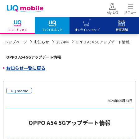
スマートフォン
モバイルネット
オンラインショップ
販売店舗
my UQ WiMAX
UQ mobile
UQ mobile
トップページ
お知らせ
2024年
OPPO A54 5Gアップデート情報
UQ WiMAX ご契約の方
オンラインショップ
販売店舗
OPPO A54 5Gアップデート情報
My UQ mobile
UQ WiMAX
UQ WiMAX
お知らせ一覧に戻る
UQ mobile ご契約の方
オンラインショップ
販売店舗
UQ mobile
データチャージサイト
UQ mobile
2024年05月23日
OPPO A54 5Gアップデート情報