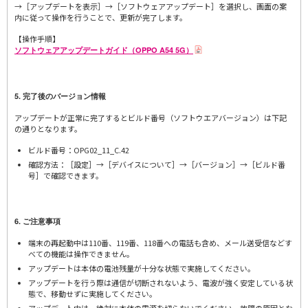
→［アップデートを表示］→［ソフトウェアアップデート］を選択し、画面の案
内に従って操作を行うことで、更新が完了します。
【操作手順】
ソフトウェアアップデートガイド（OPPO A54 5G）
5. 完了後のバージョン情報
アップデートが正常に完了するとビルド番号（ソフトウエアバージョン）は下記
の通りとなります。
ビルド番号：OPG02_11_C.42
確認方法：［設定］→［デバイスについて］→［バージョン］→［ビルド番
号］で確認できます。
6. ご注意事項
端末の再起動中は110番、119番、118番への電話も含め、メール送受信などす
べての機能は操作できません。
アップデートは本体の電池残量が十分な状態で実施してください。
アップデートを行う際は通信が切断されないよう、電波が強く安定している状
態で、移動せずに実施してください。