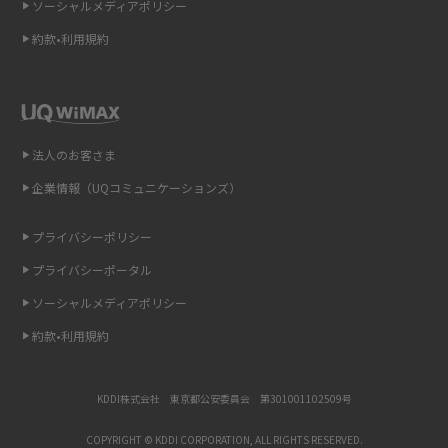
ソーシャルメディアポリシー
約款•利用規約
リプライ機能とは？LINE、X（旧Twitter）、Instagram、TikTokで送る方法
を解説
インスタのDMの送り方は？便利機能の使い方や注意点をわかりやすく解説
法人のお客さま
Bluetooth®とは？Wi-Fiとの違いやスマホ・PCとの接続方法を解説
企業情報（UQコミュニケーションズ）
LINEで送信取り消しをする方法は？相手に知られるのか、削除との違いも
紹介
プライバシーポリシー
プライバシーポータル
「iPhoneを探す」の使い方と設定方法を紹介！ブラウザやアプリから探す
方法を詳しく解説
ソーシャルメディアポリシー
約款•利用規約
Wi-Fiを快適に使うための速度はどれくらい？用途別の目安・回線ごとの平
均を紹介
KDDI株式会社 東京都公安委員会 第301001102509号
LINEの着信音や通知音の設定・変更方法を解説！鳴らない場合の対処法も
紹介
COPYRIGHT © KDDI CORPORATION, ALL RIGHTS RESERVED.