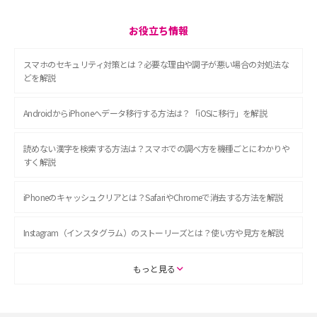
お役立ち情報
スマホのセキュリティ対策とは？必要な理由や調子が悪い場合の対処法な
どを解説
AndroidからiPhoneへデータ移行する方法は？「iOSに移行」を解説
読めない漢字を検索する方法は？スマホでの調べ方を機種ごとにわかりや
すく解説
iPhoneのキャッシュクリアとは？SafariやChromeで消去する方法を解説
Instagram（インスタグラム）のストーリーズとは？使い方や見方を解説
ASMRとは？初心者向けの代表ジャンルや楽しみ方を解説
もっと見る
スマホのアラーム設定方法を解説！鳴らない原因と対処法、便利機能も紹
介