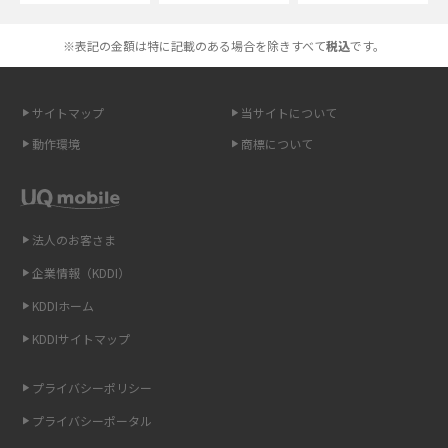
高校生にスマホ制限は必要？所持率やメリット・デメリットを詳しく紹介
※表記の金額は特に記載のある場合を除きすべて
税込
です。
スマホのネット通信速度が遅い原因は？すぐできる対処法や見直すポイン
トを解説
サイトマップ
当サイトについて
動作環境
商標について
スマホや携帯端末の通信速度制限とは？回避のコツや解除のタイミング・
方法を解説
LINEの引き継ぎ方法は？対象データや事前準備・条件・注意点などを解説
法人のお客さま
企業情報（KDDI）
LINEの通知がこない時の原因と対処法9選！設定の確認手順も解説
KDDIホーム
非通知設定とは？184で電話をかける方法やiPhone・Androidの設定を解説
KDDIサイトマップ
iCloudの使用容量を減らす9つの方法！使用状況の確認手順も紹介
プライバシーポリシー
プライバシーポータル
スマホのウィジェットとは？iPhone・Androidの設定方法やおススメを紹
介