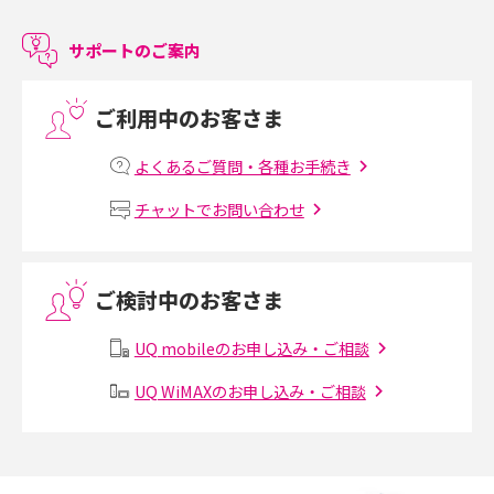
サポートのご案内
LINEで友だちを削除する方法は？方法ごとの影響や復活・復元する方法も
解説
ご利用中のお客さま
プリペイドSIMとは？種類やメリット・デメリット、利用までの流れを解説
よくあるご質問・各種お手続き
MNOとは？MVNOやMVNEとの違いやメリット・デメリットを解説
チャットでお問い合わせ
VPN接続とは？仕組みや必要性、メリット・デメリット、接続方法を解説
ご検討中のお客さま
Threads（スレッズ）とは？主な機能や登録方法、投稿の仕方を解説
UQ mobileのお申し込み・ご相談
Instagram（インスタグラム）でスクショするとバレる？バレるケースや撮
り方も解説
UQ WiMAXのお申し込み・ご相談
SMSとは？料金やできること、注意点や届かない時の対処法を解説
Discord（ディスコード）とは？使い方や用語の意味、便利な機能を解説