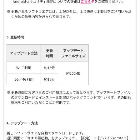
Androidセキュリティ機能についての詳細は
こちら
をご確認ください。
更新されるソフトウエアには、上記以外に、より快適に本製品をご利用いただ
くための改善内容が含まれております。
3. 更新時間
更新
アップデート
アップデート方法
時間
ファイルサイズ
Wi-Fi利用
約15分
約200MB
5G／4G利用
約15分
更新時間はお客さまのご利用環境によって異なります。アップデートファイル
のダウンロードとインストール処理はバックグラウンドで行います。その間も
端末をご利用いただくことが可能です。
4. アップデート方法
新しいソフトウエアを自動でダウンロードします。
通知画面で「今すぐ再起動」をタップするか、［設定］→［デバイスについて］