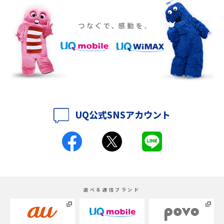
iPhone 16eとiPhone SE（第3世代）の違いは？サイズやスペックを比較し
て解説
iPhone 16eとiPhone 14を徹底比較！スペック・機能の違いをわかりやすく
紹介
iPhone 16シリーズのモデルを比較！価格・サイズ・カメラ性能の違いを徹
底解説
UQ公式SNSアカウント
iPhone 16とiPhone 15の違いは？カメラ・スペック・機能を徹底比較
iPhoneの機種変更のやり方は？事前準備・手順やデータ移行方法をわかり
やすく解説
スマホが高い理由は？購入費用を抑える方法や端末を選ぶ時の注意点を解
選べる通信ブランド
説！
Androidスマホとは？特徴やメリット・デメリット、おススメ機種を紹介