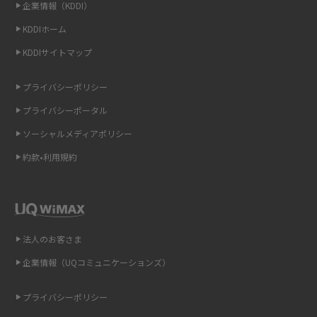
企業情報（KDDI）
LINEの通知がこない時の原因と対処法9選！設定の確認手順も解説
KDDIホーム
非通知設定とは？184で電話をかける方法やiPhone・Androidの設定を解説
KDDIサイトマップ
iCloudの使用容量を減らす9つの方法！使用状況の確認手順も紹介
プライバシーポリシー
プライバシーポータル
スマホのウィジェットとは？iPhone・Androidの設定方法やおススメを紹
介
ソーシャルメディアポリシー
約款•利用規約
リプライ機能とは？LINE、X（旧Twitter）、Instagram、TikTokで送る方法
を解説
インスタのDMの送り方は？便利機能の使い方や注意点をわかりやすく解説
法人のお客さま
Bluetooth®とは？Wi-Fiとの違いやスマホ・PCとの接続方法を解説
企業情報（UQコミュニケーションズ）
LINEで送信取り消しをする方法は？相手に知られるのか、削除との違いも
紹介
プライバシーポリシー