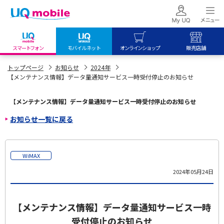
スマートフォン
モバイルネット
オンラインショップ
販売店舗
my UQ WiMAX
UQ mobile
UQ mobile
トップページ
お知らせ
2024年
【メンテナンス情報】データ量通知サービス一時受付停止のお知らせ
UQ WiMAX ご契約の方
オンラインショップ
販売店舗
My UQ mobile
UQ WiMAX
UQ WiMAX
【メンテナンス情報】データ量通知サービス一時受付停止のお知らせ
UQ mobile ご契約の方
オンラインショップ
販売店舗
お知らせ一覧に戻る
UQ mobile
データチャージサイト
WiMAX
2024年05月24日
【メンテナンス情報】データ量通知サービス一時
受付停止のお知らせ