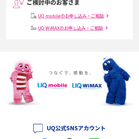
ご検討中のお客さま
Threads（スレッズ）とは？主な機能や登録方法、投稿の仕方を解説
UQ mobileのお申し込み・ご相談
Instagram（インスタグラム）でスクショするとバレる？バレるケースや撮
り方も解説
UQ WiMAXのお申し込み・ご相談
SMSとは？料金やできること、注意点や届かない時の対処法を解説
Discord（ディスコード）とは？使い方や用語の意味、便利な機能を解説
iPhone 16eとiPhone SE（第3世代）の違いは？サイズやスペックを比較し
て解説
iPhone 16eとiPhone 14を徹底比較！スペック・機能の違いをわかりやすく
紹介
iPhone 16シリーズのモデルを比較！価格・サイズ・カメラ性能の違いを徹
底解説
UQ公式SNSアカウント
iPhone 16とiPhone 15の違いは？カメラ・スペック・機能を徹底比較