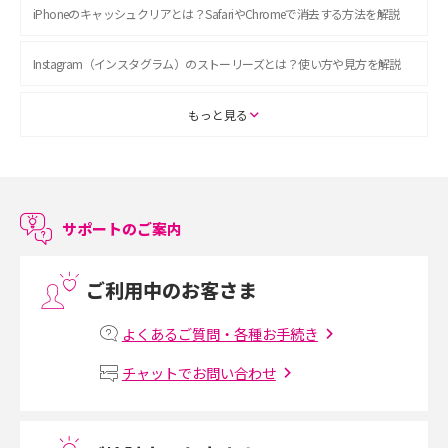
iPhoneのキャッシュクリアとは？SafariやChromeで消去する方法を解説
Instagram（インスタグラム）のストーリーズとは？使い方や見方を解説
ASMRとは？初心者向けの代表ジャンルや楽しみ方を解説
もっと見る
スマホのアラーム設定方法を解説！鳴らない原因と対処法、便利機能も紹
介
サポートのご案内
LINEで友だちを削除する方法は？方法ごとの影響や復活・復元する方法も
解説
ご利用中のお客さま
プリペイドSIMとは？種類やメリット・デメリット、利用までの流れを解説
よくあるご質問・各種お手続き
MNOとは？MVNOやMVNEとの違いやメリット・デメリットを解説
チャットでお問い合わせ
VPN接続とは？仕組みや必要性、メリット・デメリット、接続方法を解説