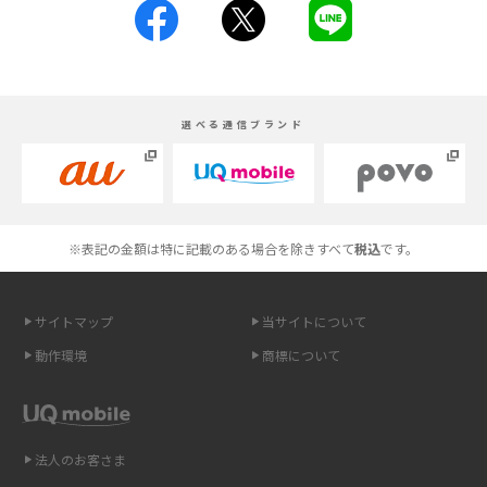
iPhoneの機種変更のやり方は？事前準備・手順やデータ移行方法をわかり
やすく解説
スマホが高い理由は？購入費用を抑える方法や端末を選ぶ時の注意点を解
選べる通信ブランド
説！
Androidスマホとは？特徴やメリット・デメリット、おススメ機種を紹介
高校生にスマホ制限は必要？所持率やメリット・デメリットを詳しく紹介
※表記の金額は特に記載のある場合を除きすべて
税込
です。
スマホのネット通信速度が遅い原因は？すぐできる対処法や見直すポイン
トを解説
サイトマップ
当サイトについて
動作環境
商標について
スマホや携帯端末の通信速度制限とは？回避のコツや解除のタイミング・
方法を解説
LINEの引き継ぎ方法は？対象データや事前準備・条件・注意点などを解説
法人のお客さま