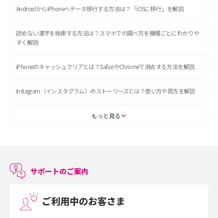
AndroidからiPhoneへデータ移行する方法は？「iOSに移行」を解説
読めない漢字を検索する方法は？スマホでの調べ方を機種ごとにわかりや
すく解説
iPhoneのキャッシュクリアとは？SafariやChromeで消去する方法を解説
Instagram（インスタグラム）のストーリーズとは？使い方や見方を解説
ASMRとは？初心者向けの代表ジャンルや楽しみ方を解説
もっと見る
スマホのアラーム設定方法を解説！鳴らない原因と対処法、便利機能も紹
介
サポートのご案内
LINEで友だちを削除する方法は？方法ごとの影響や復活・復元する方法も
解説
ご利用中のお客さま
プリペイドSIMとは？種類やメリット・デメリット、利用までの流れを解説