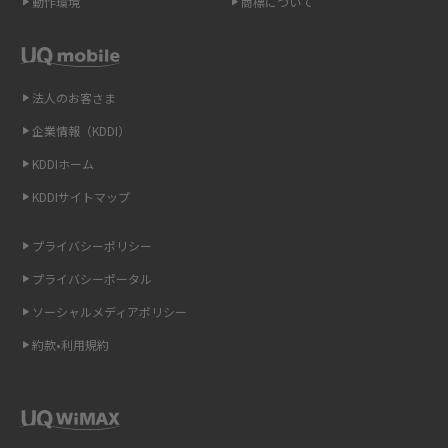
動作環境
商標について
スマホや携帯端末の通信速度制限とは？回避のコツや解除のタイミング・
方法を解説
LINEの引き継ぎ方法は？対象データや事前準備・条件・注意点などを解説
法人のお客さま
企業情報（KDDI）
LINEの通知がこない時の原因と対処法9選！設定の確認手順も解説
KDDIホーム
非通知設定とは？184で電話をかける方法やiPhone・Androidの設定を解説
KDDIサイトマップ
iCloudの使用容量を減らす9つの方法！使用状況の確認手順も紹介
プライバシーポリシー
プライバシーポータル
スマホのウィジェットとは？iPhone・Androidの設定方法やおススメを紹
介
ソーシャルメディアポリシー
約款•利用規約
リプライ機能とは？LINE、X（旧Twitter）、Instagram、TikTokで送る方法
を解説
インスタのDMの送り方は？便利機能の使い方や注意点をわかりやすく解説