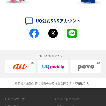
iPhone 16シリーズのモデルを比較！価格・サイズ・カメラ性能の違いを徹
底解説
UQ公式SNSアカウント
iPhone 16とiPhone 15の違いは？カメラ・スペック・機能を徹底比較
iPhoneの機種変更のやり方は？事前準備・手順やデータ移行方法をわかり
やすく解説
スマホが高い理由は？購入費用を抑える方法や端末を選ぶ時の注意点を解
選べる通信ブランド
説！
Androidスマホとは？特徴やメリット・デメリット、おススメ機種を紹介
高校生にスマホ制限は必要？所持率やメリット・デメリットを詳しく紹介
※表記の金額は特に記載のある場合を除きすべて
税込
です。
スマホのネット通信速度が遅い原因は？すぐできる対処法や見直すポイン
トを解説
サイトマップ
当サイトについて