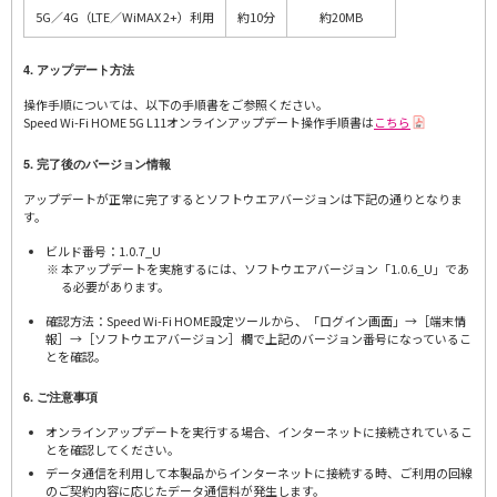
5G／4G（LTE／WiMAX 2+）利用
約10分
約20MB
4. アップデート方法
操作手順については、以下の手順書をご参照ください。
Speed Wi-Fi HOME 5G L11オンラインアップデート操作手順書は
こちら
5. 完了後のバージョン情報
アップデートが正常に完了するとソフトウエアバージョンは下記の通りとなりま
す。
ビルド番号：1.0.7_U
本アップデートを実施するには、ソフトウエアバージョン「1.0.6_U」であ
る必要があります。
確認方法：Speed Wi-Fi HOME設定ツールから、「ログイン画面」→［端末情
報］→［ソフトウエアバージョン］欄で上記のバージョン番号になっているこ
とを確認。
6. ご注意事項
オンラインアップデートを実行する場合、インターネットに接続されているこ
とを確認してください。
データ通信を利用して本製品からインターネットに接続する時、ご利用の回線
のご契約内容に応じたデータ通信料が発生します。