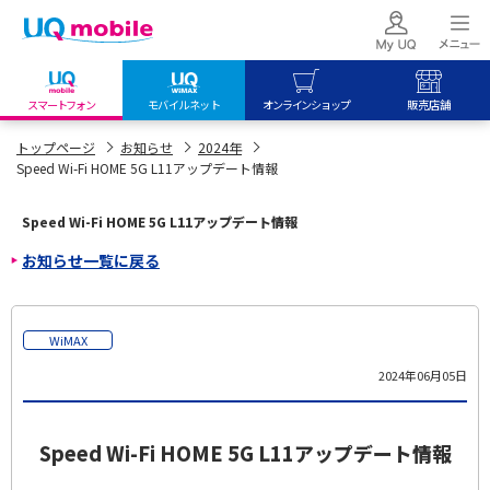
スマートフォン
モバイルネット
オンラインショップ
販売店舗
my UQ WiMAX
UQ mobile
UQ mobile
トップページ
お知らせ
2024年
Speed Wi-Fi HOME 5G L11アップデート情報
UQ WiMAX ご契約の方
オンラインショップ
販売店舗
My UQ mobile
UQ WiMAX
UQ WiMAX
Speed Wi-Fi HOME 5G L11アップデート情報
UQ mobile ご契約の方
オンラインショップ
販売店舗
お知らせ一覧に戻る
UQ mobile
データチャージサイト
WiMAX
2024年06月05日
Speed Wi-Fi HOME 5G L11アップデート情報