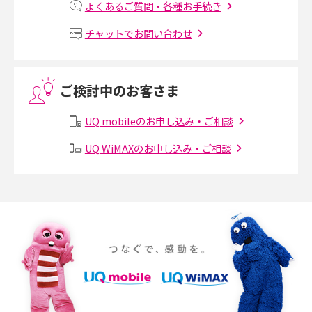
よくあるご質問・各種お手続き
MNOとは？MVNOやMVNEとの違いやメリット・デメリットを解説
チャットでお問い合わせ
VPN接続とは？仕組みや必要性、メリット・デメリット、接続方法を解説
ご検討中のお客さま
Threads（スレッズ）とは？主な機能や登録方法、投稿の仕方を解説
UQ mobileのお申し込み・ご相談
Instagram（インスタグラム）でスクショするとバレる？バレるケースや撮
り方も解説
UQ WiMAXのお申し込み・ご相談
SMSとは？料金やできること、注意点や届かない時の対処法を解説
Discord（ディスコード）とは？使い方や用語の意味、便利な機能を解説
iPhone 16eとiPhone SE（第3世代）の違いは？サイズやスペックを比較し
て解説
iPhone 16eとiPhone 14を徹底比較！スペック・機能の違いをわかりやすく
紹介