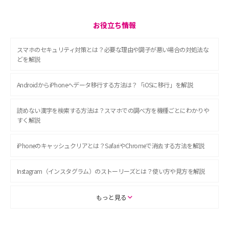
お役立ち情報
スマホのセキュリティ対策とは？必要な理由や調子が悪い場合の対処法な
どを解説
AndroidからiPhoneへデータ移行する方法は？「iOSに移行」を解説
読めない漢字を検索する方法は？スマホでの調べ方を機種ごとにわかりや
すく解説
iPhoneのキャッシュクリアとは？SafariやChromeで消去する方法を解説
Instagram（インスタグラム）のストーリーズとは？使い方や見方を解説
ASMRとは？初心者向けの代表ジャンルや楽しみ方を解説
もっと見る
スマホのアラーム設定方法を解説！鳴らない原因と対処法、便利機能も紹