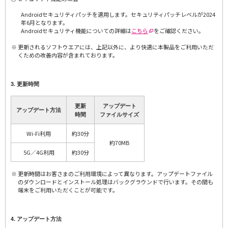
Androidセキュリティパッチを適用します。セキュリティパッチレベルが2024
年6月となります。
Androidセキュリティ機能についての詳細は
こちら
をご確認ください。
更新されるソフトウエアには、上記以外に、より快適に本製品をご利用いただ
くための改善内容が含まれております。
3. 更新時間
更新
アップデート
アップデート方法
時間
ファイルサイズ
Wi-Fi利用
約30分
約70MB
5G／4G利用
約30分
更新時間はお客さまのご利用環境によって異なります。アップデートファイル
のダウンロードとインストール処理はバックグラウンドで行います。その間も
端末をご利用いただくことが可能です。
4. アップデート方法