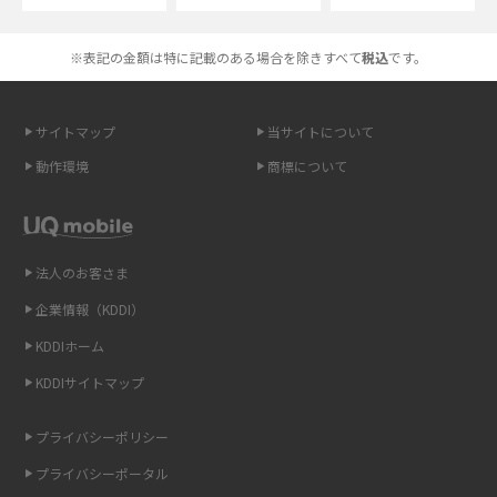
高校生にスマホ制限は必要？所持率やメリット・デメリットを詳しく紹介
※表記の金額は特に記載のある場合を除きすべて
税込
です。
スマホのネット通信速度が遅い原因は？すぐできる対処法や見直すポイン
トを解説
サイトマップ
当サイトについて
動作環境
商標について
スマホや携帯端末の通信速度制限とは？回避のコツや解除のタイミング・
方法を解説
LINEの引き継ぎ方法は？対象データや事前準備・条件・注意点などを解説
法人のお客さま
企業情報（KDDI）
LINEの通知がこない時の原因と対処法9選！設定の確認手順も解説
KDDIホーム
非通知設定とは？184で電話をかける方法やiPhone・Androidの設定を解説
KDDIサイトマップ
iCloudの使用容量を減らす9つの方法！使用状況の確認手順も紹介
プライバシーポリシー
プライバシーポータル
スマホのウィジェットとは？iPhone・Androidの設定方法やおススメを紹