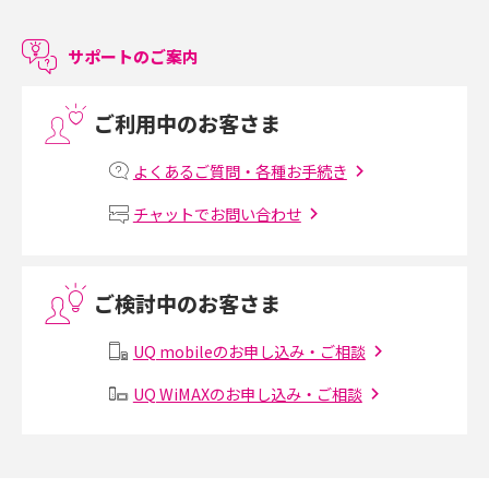
介
サポートのご案内
LINEで友だちを削除する方法は？方法ごとの影響や復活・復元する方法も
解説
ご利用中のお客さま
プリペイドSIMとは？種類やメリット・デメリット、利用までの流れを解説
よくあるご質問・各種お手続き
MNOとは？MVNOやMVNEとの違いやメリット・デメリットを解説
チャットでお問い合わせ
VPN接続とは？仕組みや必要性、メリット・デメリット、接続方法を解説
ご検討中のお客さま
Threads（スレッズ）とは？主な機能や登録方法、投稿の仕方を解説
UQ mobileのお申し込み・ご相談
Instagram（インスタグラム）でスクショするとバレる？バレるケースや撮
り方も解説
UQ WiMAXのお申し込み・ご相談
SMSとは？料金やできること、注意点や届かない時の対処法を解説
Discord（ディスコード）とは？使い方や用語の意味、便利な機能を解説