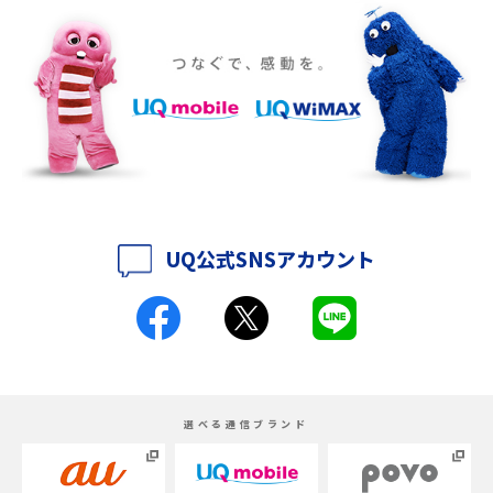
iPhone 16eとiPhone SE（第3世代）の違いは？サイズやスペックを比較し
て解説
iPhone 16eとiPhone 14を徹底比較！スペック・機能の違いをわかりやすく
紹介
iPhone 16シリーズのモデルを比較！価格・サイズ・カメラ性能の違いを徹
底解説
UQ公式SNSアカウント
iPhone 16とiPhone 15の違いは？カメラ・スペック・機能を徹底比較
iPhoneの機種変更のやり方は？事前準備・手順やデータ移行方法をわかり
やすく解説
スマホが高い理由は？購入費用を抑える方法や端末を選ぶ時の注意点を解
選べる通信ブランド
説！
Androidスマホとは？特徴やメリット・デメリット、おススメ機種を紹介