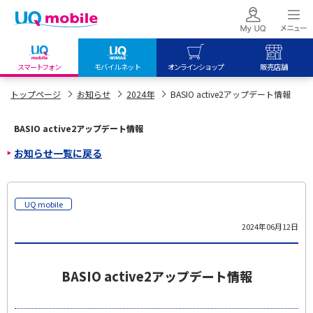
スマートフォン
モバイルネット
オンラインショップ
販売店舗
my UQ WiMAX
UQ mobile
UQ mobile
トップページ
お知らせ
2024年
BASIO active2アップデート情報
UQ WiMAX ご契約の方
オンラインショップ
販売店舗
BASIO active2アップデート情報
My UQ mobile
UQ WiMAX
UQ WiMAX
お知らせ一覧に戻る
UQ mobile ご契約の方
オンラインショップ
販売店舗
UQ mobile
データチャージサイト
UQ mobile
2024年06月12日
BASIO active2アップデート情報