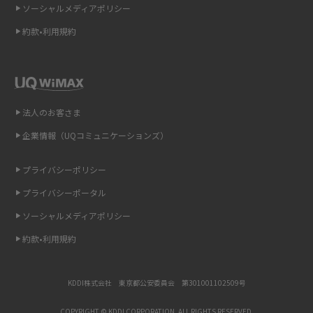
介
ソーシャルメディアポリシー
約款•利用規約
リプライ機能とは？LINE、X（旧Twitter）、Instagram、TikTokで送る方法
を解説
インスタのDMの送り方は？便利機能の使い方や注意点をわかりやすく解説
法人のお客さま
Bluetooth®とは？Wi-Fiとの違いやスマホ・PCとの接続方法を解説
企業情報（UQコミュニケーションズ）
LINEで送信取り消しをする方法は？相手に知られるのか、削除との違いも
紹介
プライバシーポリシー
プライバシーポータル
「iPhoneを探す」の使い方と設定方法を紹介！ブラウザやアプリから探す
方法を詳しく解説
ソーシャルメディアポリシー
約款•利用規約
Wi-Fiを快適に使うための速度はどれくらい？用途別の目安・回線ごとの平
均を紹介
KDDI株式会社 東京都公安委員会 第301001102509号
LINEの着信音や通知音の設定・変更方法を解説！鳴らない場合の対処法も
紹介
COPYRIGHT © KDDI CORPORATION, ALL RIGHTS RESERVED.