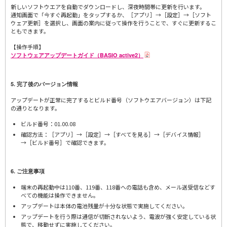
新しいソフトウエアを自動でダウンロードし、深夜時間帯に更新を行います。
通知画面で「今すぐ再起動」をタップするか、［アプリ］→［設定］→［ソフト
ウェア更新］を選択し、画面の案内に従って操作を行うことで、すぐに更新するこ
ともできます。
【操作手順】
ソフトウェアアップデートガイド（BASIO active2）
5. 完了後のバージョン情報
アップデートが正常に完了するとビルド番号（ソフトウエアバージョン）は下記
の通りとなります。
ビルド番号：01.00.08
確認方法：［アプリ］→［設定］→［すべてを見る］→［デバイス情報］
→［ビルド番号］で確認できます。
6. ご注意事項
端末の再起動中は110番、119番、118番への電話も含め、メール送受信などす
べての機能は操作できません。
アップデートは本体の電池残量が十分な状態で実施してください。
アップデートを行う際は通信が切断されないよう、電波が強く安定している状
態で、移動せずに実施してください。