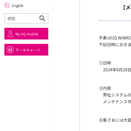
English
【メ
My UQ mobile
平素はUQ Wi
下記日時におき
データチャージ
①日時
2024年6月2
②内容
弊社システム
メンテナンス
お客さまには大