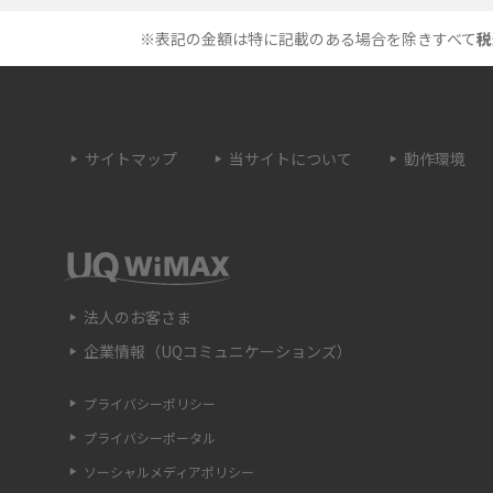
メのシーン、コツなどをわかりやすく解説
※表記の金額は特に記載のある場合を除きすべて
税
プドラゴン）とは？性能
画面ミラーリングとは？接続の種類や方法、
を紹介
ながらない場合の原因を解説
サイトマップ
当サイトについて
動作環境
・設定方法や練習の
サブスクとは？言葉の意味やメリット、デメ
説
ットのほか、サービスの例を解説
は？キャリア版との違い
iPhoneが充電できない時はどうすればよい？
つの原因と対処法
法人のお客さま
企業情報（UQコミュニケーションズ）
法や種類、メリット
Google Pixel 6aってどんなスマホ？特徴やほ
のスマホとの比較などをわかりやすく解説
プライバシーポリシー
プライバシーポータル
する方法は？やっておく
iPhone 13で音が出ない時はどうしたらいい？
解説
確認ポイントや対処法を解説
ソーシャルメディアポリシー