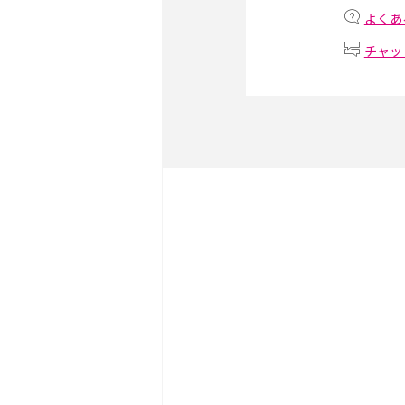
iPhone・Androidの設定
よくあ
チャッ
リプライ機能とは？LINE、X
Instagram、TikTokで
LINEで送信取り消しをす
れるのか、削除との違いも
LINEの着信音や通知音の
説！鳴らない場合の対処法
iCloudとは？バックア
が足りない時の対処法を紹