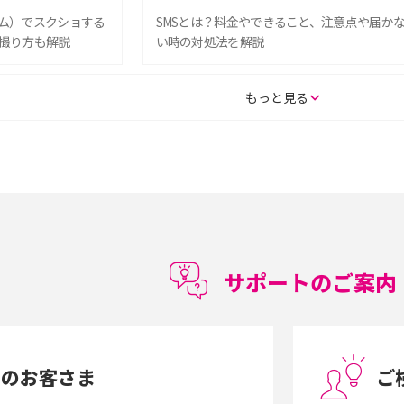
グラム）でスクショする
SMSとは？料金やできること、注意点や届か
撮り方も解説
い時の対処法を解説
SE（第3世代）の違い
iPhone 16eとiPhone 14を徹底比較！スペッ
もっと見る
較して解説
ク・機能の違いをわかりやすく紹介
15の違いは？カメラ・スペ
iPhoneの機種変更のやり方は？事前準備・手
順やデータ移行方法をわかりやすく解説
徴やメリット・デメリ
高校生にスマホ制限は必要？所持率やメリッ
ト・デメリットを詳しく紹介
サポートのご案内
度制限とは？回避の
LINEの引き継ぎ方法は？対象データや事前準
方法を解説
備・条件・注意点などを解説
中のお客さま
ご
電話をかける方法や
iCloudの使用容量を減らす9つの方法！使用状