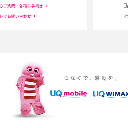
を解説
況の確認手順も紹介
るご質問・各種お手続き
トでお問い合わせ
（旧Twitter）、
インスタのDMの送り方は？便利機能の使い方
送る方法を解説
や注意点をわかりやすく解説
「iPhoneを探す」の使い方と設定方法を紹
る方法は？相手に知ら
介！ブラウザやアプリから探す方法を詳しく
紹介
説
設定・変更方法を解
着信拒否とは？設定方法やブロックした番号
も紹介
確認方法を解説
ップ設定方法や空き容量
ASMRとは？意味や動画の種類、楽しみ方を紹
介
介