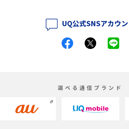
の特典は？料金プランやメ
スマホの位置情報機能とは？有効にした場合
法を解説
メリットや注意点などを解説
UQ公式SNSアカウ
ク方法・解除に向け
インスタグラムとは？登録や投稿の方法、基
機能をわかりやすく解説
とは？デメリットや
パケット通信料とは？どのようなサービスが
る？3Gサービスの終了についても解説
ができない理由は？対
バックグラウンド通信とは？オンにするメリ
やすく解説
トやデメリット、オフにする方法を解説
選べる通信ブランド
1 proを比較！サイズやカ
iPhoneのバッテリー交換の目安は？交換する
説
方法や費用なども解説
とは？特徴や作り方を解
タイムラプスとは？撮影するメリットやおス