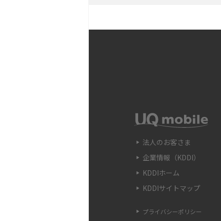
説
Snapdragon（スナッ
の確認方法やおススメ機種
フリック入力とは？使い方
ポイントをわかりやすく解
SIMフリーのiPhoneと
や購入できる場所を解説
法人のお客さま
企業情報（KDDI）
電子マネーとは？支払い方
などをわかりやすく解説
KDDIホーム
KDDIサイトマップ
iPhone 13へ機種変更
べきことや手順、注意点を
プライバシーポリシー