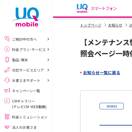
スマートフォン
my UQ WiMAX
トップページ
お知らせ
2
UQ WiMAX ご契約の方
ご検討中の方へ
【メンテナンス
My UQ mobile
料金プラン･サービス
UQ mobile ご契約の方
照会ページ一時
製品･端末
UQ mobile
データチャージサイト
対応サービスエリア
お知らせ一覧に戻る
お客さまサポート
キャンペーン一覧
CMギャラリー
WiMAX
(テレビCM･WEB動画)
料金シミュレーション
法人のお客さま