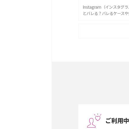
Instagram（インスタ
とバレる？バレるケースや
iPhone 16eとiPhone 
は？サイズやスペックを比
iPhone 16とiPhone 
ック・機能を徹底比較
Androidスマホとは？特
ット、おススメ機種を紹介
スマホや携帯端末の通信速
コツや解除のタイミング・
ご利用
非通知設定とは？184で