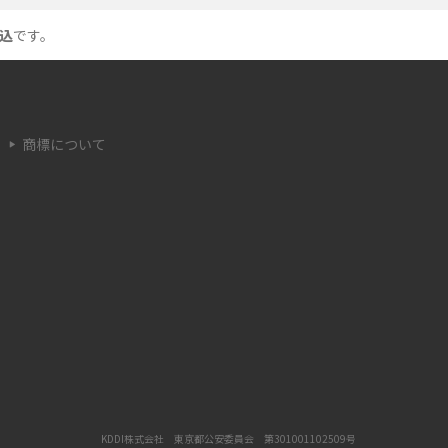
足時の対処法をわかりやすく解説
込
です。
つ
非通知電話とは？かかってくる理由や対処法を
わかりやすく解説
商標について
リ
iPhoneを初期化する方法は？事前準備やデー
タ復元の方法も紹介
6
iPhoneのSIMカードの抜き方は？手順と注意点
をわかりやすく解説
か
iPhone 13の電源がつかない原因は？対処法や
注意点をわかりやすく解説
iPhone 13でAirDrop（エアドロップ）は使え
る？設定方法や使い方、注意点も解説
KDDI株式会社 東京都公安委員会 第301001102509号