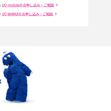
の設定方法やおススメを紹介
UQ mobileのお申し込み・ご相談
UQ WiMAXのお申し込み・ご相談
Bluetooth®とは？Wi-Fiとの違いやスマホ・PC
との接続方法を解説
Wi-Fiを快適に使うための速度はどれくらい？
解
用途別の目安・回線ごとの平均を紹介
の
LINEでブロックされているか確認する方法は？
手順や注意点を解説
メンションとは？LINE・X・Instagram・
Facebook・TikTokでのやり方を解説
インスタグラムのアカウント削除方法は？利用