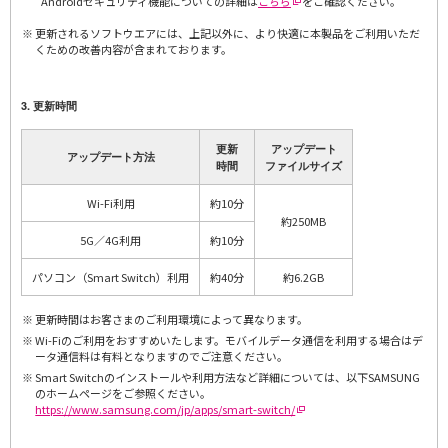
Androidセキュリティ機能についての詳細は
こちら
をご確認ください。
更新されるソフトウエアには、上記以外に、より快適に本製品をご利用いただ
くための改善内容が含まれております。
3. 更新時間
更新
アップデート
アップデート方法
時間
ファイルサイズ
Wi-Fi利用
約10分
約250MB
5G／4G利用
約10分
パソコン（Smart Switch）利用
約40分
約6.2GB
更新時間はお客さまのご利用環境によって異なります。
Wi-Fiのご利用をおすすめいたします。モバイルデータ通信を利用する場合はデ
ータ通信料は有料となりますのでご注意ください。
Smart Switchのインストールや利用方法など詳細については、以下SAMSUNG
のホームページをご参照ください。
https://www.samsung.com/jp/apps/smart-switch/