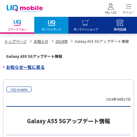
スマートフォン
モバイルネット
オンラインショップ
販売店舗
my UQ WiMAX
UQ mobile
UQ mobile
トップページ
お知らせ
2024年
Galaxy A55 5Gアップデート情報
UQ WiMAX ご契約の方
オンラインショップ
販売店舗
Galaxy A55 5Gアップデート情報
My UQ mobile
UQ WiMAX
UQ WiMAX
お知らせ一覧に戻る
UQ mobile ご契約の方
オンラインショップ
販売店舗
UQ mobile
データチャージサイト
UQ mobile
2024年06月27日
Galaxy A55 5Gアップデート情報