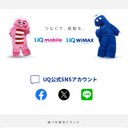
Discord（ディスコード）とは？使い方や用語の意味、便利な機能を解説
iPhone 16eとiPhone SE（第3世代）の違いは？サイズやスペックを比較し
て解説
iPhone 16eとiPhone 14を徹底比較！スペック・機能の違いをわかりやすく
紹介
iPhone 16シリーズのモデルを比較！価格・サイズ・カメラ性能の違いを徹
底解説
UQ公式SNSアカウント
iPhone 16とiPhone 15の違いは？カメラ・スペック・機能を徹底比較
iPhoneの機種変更のやり方は？事前準備・手順やデータ移行方法をわかり
やすく解説
スマホが高い理由は？購入費用を抑える方法や端末を選ぶ時の注意点を解
選べる通信ブランド
説！