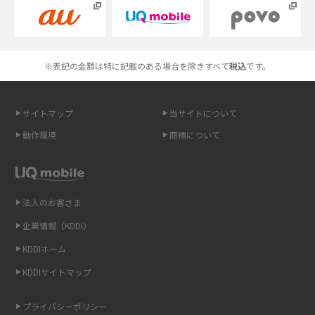
Androidスマホとは？特徴やメリット・デメリット、おススメ機種を紹介
高校生にスマホ制限は必要？所持率やメリット・デメリットを詳しく紹介
※表記の金額は特に記載のある場合を除きすべて
税込
です。
スマホのネット通信速度が遅い原因は？すぐできる対処法や見直すポイン
トを解説
サイトマップ
当サイトについて
動作環境
商標について
スマホや携帯端末の通信速度制限とは？回避のコツや解除のタイミング・
方法を解説
LINEの引き継ぎ方法は？対象データや事前準備・条件・注意点などを解説
法人のお客さま
企業情報（KDDI）
LINEの通知がこない時の原因と対処法9選！設定の確認手順も解説
KDDIホーム
非通知設定とは？184で電話をかける方法やiPhone・Androidの設定を解説
KDDIサイトマップ
iCloudの使用容量を減らす9つの方法！使用状況の確認手順も紹介
プライバシーポリシー