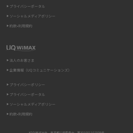
プライバシーポータル
スマホのウィジェットとは？iPhone・Androidの設定方法やおススメを紹
介
ソーシャルメディアポリシー
約款•利用規約
リプライ機能とは？LINE、X（旧Twitter）、Instagram、TikTokで送る方法
を解説
インスタのDMの送り方は？便利機能の使い方や注意点をわかりやすく解説
法人のお客さま
Bluetooth®とは？Wi-Fiとの違いやスマホ・PCとの接続方法を解説
企業情報（UQコミュニケーションズ）
LINEで送信取り消しをする方法は？相手に知られるのか、削除との違いも
紹介
プライバシーポリシー
プライバシーポータル
「iPhoneを探す」の使い方と設定方法を紹介！ブラウザやアプリから探す
方法を詳しく解説
ソーシャルメディアポリシー
約款•利用規約
Wi-Fiを快適に使うための速度はどれくらい？用途別の目安・回線ごとの平
均を紹介
KDDI株式会社 東京都公安委員会 第301001102509号