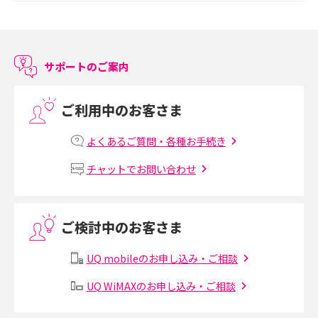
スマホのアラーム設定方法を解説！鳴らない原因と対処法、便利機能も紹
介
サポートのご案内
LINEで友だちを削除する方法は？方法ごとの影響や復活・復元する方法も
解説
ご利用中のお客さま
プリペイドSIMとは？種類やメリット・デメリット、利用までの流れを解説
よくあるご質問・各種お手続き
MNOとは？MVNOやMVNEとの違いやメリット・デメリットを解説
チャットでお問い合わせ
VPN接続とは？仕組みや必要性、メリット・デメリット、接続方法を解説
ご検討中のお客さま
Threads（スレッズ）とは？主な機能や登録方法、投稿の仕方を解説
UQ mobileのお申し込み・ご相談
Instagram（インスタグラム）でスクショするとバレる？バレるケースや撮
り方も解説
UQ WiMAXのお申し込み・ご相談
SMSとは？料金やできること、注意点や届かない時の対処法を解説