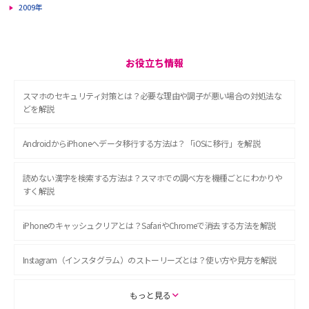
2009年
お役立ち情報
スマホのセキュリティ対策とは？必要な理由や調子が悪い場合の対処法な
どを解説
AndroidからiPhoneへデータ移行する方法は？「iOSに移行」を解説
読めない漢字を検索する方法は？スマホでの調べ方を機種ごとにわかりや
すく解説
iPhoneのキャッシュクリアとは？SafariやChromeで消去する方法を解説
Instagram（インスタグラム）のストーリーズとは？使い方や見方を解説
ASMRとは？初心者向けの代表ジャンルや楽しみ方を解説
もっと見る