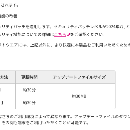
善されます。
機能の改善
セキュリティパッチを適用します。セキュリティパッチレベルが2024年7月
セキュリティ機能についての詳細は
こちら
をご確認ください。
フトウエアには、上記以外に、より快適に本製品をご利用いただくため
方法
更新
時間
アップデート
ファイルサイズ
用
約30分
約30MB
用
約30分
客さまのご利用環境によって異なります。アップデートファイルのダウ
。その間も端末をご利用いただくことが可能です。