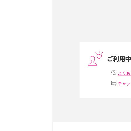
Androidスマホとは？特
ット、おススメ機種を紹介
スマホや携帯端末の通信速
コツや解除のタイミング・
ご利用
非通知設定とは？184で
iPhone・Androidの設定
よくあ
チャッ
リプライ機能とは？LINE、X
Instagram、TikTokで
LINEで送信取り消しをす
れるのか、削除との違いも