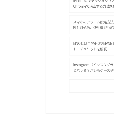
iPhoneのキャッシュクリアと
Chromeで消去する方法を
スマホのアラーム設定方法
因と対処法、便利機能も紹
MNOとは？MVNOやMVN
ト・デメリットを解説
Instagram（インスタ
とバレる？バレるケースや
iPhone 16eとiPhone 
は？サイズやスペックを比
iPhone 16とiPhone 
ック・機能を徹底比較