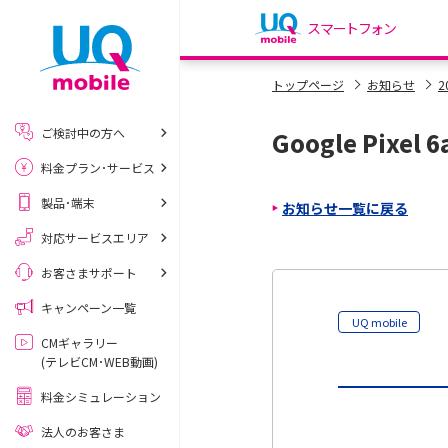
スマートフォン
my UQ WiMAX
トップページ
お知らせ
2
UQ WiMAX ご契約の方
ご検討中の方へ
Google Pix
My UQ mobile
料金プラン･サービス
UQ mobile ご契約の方
製品･端末
お知らせ一覧に戻る
UQ mobile
データチャージサイト
対応サービスエリア
お客さまサポート
キャンペーン一覧
UQ mobile
CMギャラリー
(テレビCM･WEB動画)
料金シミュレーション
法人のお客さま