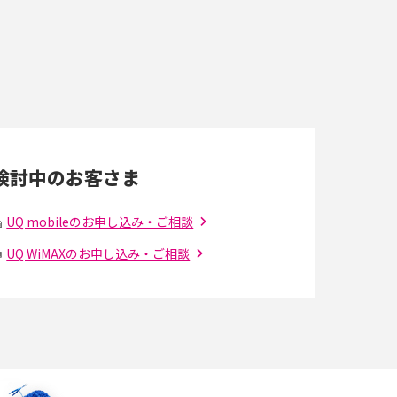
スマホのネット通信速度が遅い原因は？すぐで
きる対処法や見直すポイントを解説
LINEの通知がこない時の原因と対処法9選！設
定の確認手順も解説
検討中のお客さま
スマホのウィジェットとは？iPhone・Android
の設定方法やおススメを紹介
UQ mobileのお申し込み・ご相談
UQ WiMAXのお申し込み・ご相談
Bluetooth®とは？Wi-Fiとの違いやスマホ・PC
との接続方法を解説
Wi-Fiを快適に使うための速度はどれくらい？
解
用途別の目安・回線ごとの平均を紹介