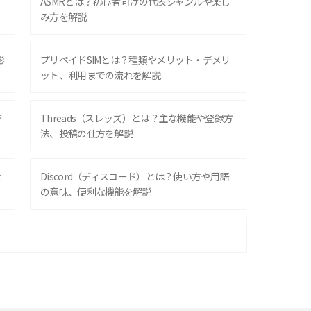
ズ
ASMRとは？初心者向けの代表ジャンルや楽し
み方を解説
影
プリペイドSIMとは？種類やメリット・デメリ
ット、利用までの流れを解説
デ
Threads（スレッズ）とは？主な機能や登録方
法、投稿の仕方を解説
な
Discord（ディスコード）とは？使い方や用語
の意味、便利な機能を解説
iPhone 16シリーズのモデルを比較！価格・サ
イズ・カメラ性能の違いを徹底解説
スマホが高い理由は？購入費用を抑える方法や
端末を選ぶ時の注意点を解説！