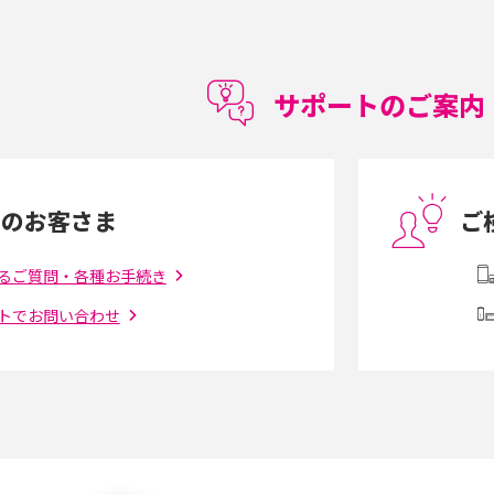
徴やメリット・デメリ
高校生にスマホ制限は必要？所持率やメリッ
ト・デメリットを詳しく紹介
サポートのご案内
度制限とは？回避の
LINEの引き継ぎ方法は？対象データや事前準
方法を解説
備・条件・注意点などを解説
中のお客さま
ご
電話をかける方法や
iCloudの使用容量を減らす9つの方法！使用状
を解説
況の確認手順も紹介
るご質問・各種お手続き
トでお問い合わせ
（旧Twitter）、
インスタのDMの送り方は？便利機能の使い方
送る方法を解説
や注意点をわかりやすく解説
「iPhoneを探す」の使い方と設定方法を紹
る方法は？相手に知ら
介！ブラウザやアプリから探す方法を詳しく
紹介
説