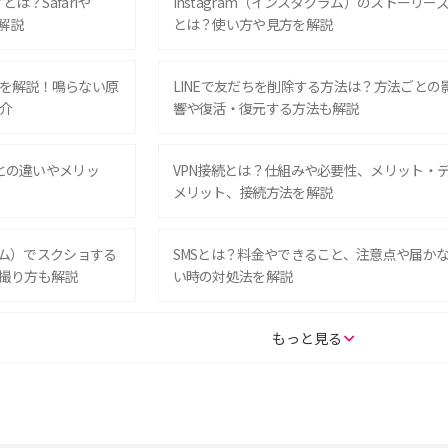
は？Safariや
Instagram（インスタグラム）のストーリー
解説
とは？使い方や見方を解説
を解説！鳴らない原
LINEで友だちを削除する方法は？方法ごとの
介
響や復活・復元する方法も解説
Eとの違いやメリッ
VPN接続とは？仕組みや必要性、メリット・
メリット、接続方法を解説
グラム）でスクショする
SMSとは？料金やできること、注意点や届か
撮り方も解説
い時の対処法を解説
SE（第3世代）の違い
iPhone 16eとiPhone 14を徹底比較！スペッ
もっと見る
較して解説
ク・機能の違いをわかりやすく紹介
15の違いは？カメラ・スペ
iPhoneの機種変更のやり方は？事前準備・手
順やデータ移行方法をわかりやすく解説