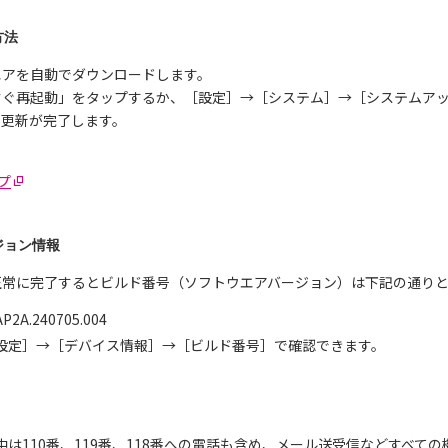
方法
エアを自動でダウンロードします。
すぐ再起動」をタップするか、［設定］→［システム］→［システムア
、更新が完了します。
ルプ
ジョン情報
正常に完了するとビルド番号（ソフトウエアバージョン）は下記の通り
A.240705.004
設定］→［デバイス情報］→［ビルド番号］で確認できます。
中は110番、119番、118番への電話も含め、メール送受信などすべて