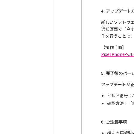
4. アップデート
新しいソフトウ
通知画面で「今
作を行うことで
【操作手順】
Pixel Phoneヘ
5. 完了後のバー
アップデートが
ビルド番号：AP2
確認方法：［
6. ご注意事項
端末の再起動