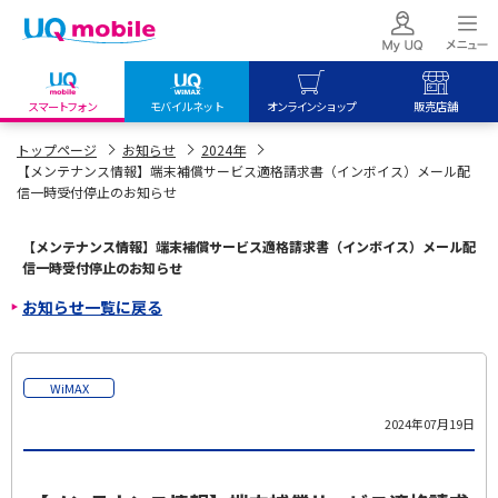
スマートフォン
モバイルネット
オンラインショップ
販売店舗
my UQ WiMAX
UQ mobile
UQ mobile
トップページ
お知らせ
2024年
【メンテナンス情報】端末補償サービス適格請求書（インボイス）メール配
UQ WiMAX ご契約の方
オンラインショップ
販売店舗
信一時受付停止のお知らせ
My UQ mobile
UQ WiMAX
UQ WiMAX
UQ mobile ご契約の方
オンラインショップ
販売店舗
【メンテナンス情報】端末補償サービス適格請求書（インボイス）メール配
信一時受付停止のお知らせ
UQ mobile
お知らせ一覧に戻る
データチャージサイト
WiMAX
2024年07月19日