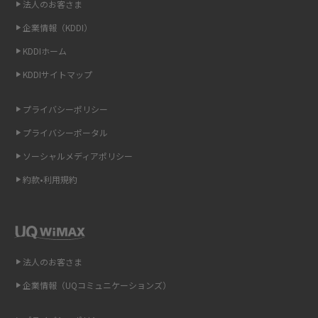
法人のお客さま
企業情報（KDDI）
LINEの通知がこない時の原因と対処法9選！設定の確認手順も解説
KDDIホーム
非通知設定とは？184で電話をかける方法やiPhone・Androidの設定を解説
KDDIサイトマップ
iCloudの使用容量を減らす9つの方法！使用状況の確認手順も紹介
プライバシーポリシー
プライバシーポータル
スマホのウィジェットとは？iPhone・Androidの設定方法やおススメを紹
介
ソーシャルメディアポリシー
約款•利用規約
リプライ機能とは？LINE、X（旧Twitter）、Instagram、TikTokで送る方法
を解説
インスタのDMの送り方は？便利機能の使い方や注意点をわかりやすく解説
法人のお客さま
Bluetooth®とは？Wi-Fiとの違いやスマホ・PCとの接続方法を解説
企業情報（UQコミュニケーションズ）
LINEで送信取り消しをする方法は？相手に知られるのか、削除との違いも
紹介