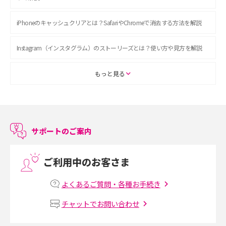
iPhoneのキャッシュクリアとは？SafariやChromeで消去する方法を解説
Instagram（インスタグラム）のストーリーズとは？使い方や見方を解説
ASMRとは？初心者向けの代表ジャンルや楽しみ方を解説
もっと見る
スマホのアラーム設定方法を解説！鳴らない原因と対処法、便利機能も紹
介
サポートのご案内
LINEで友だちを削除する方法は？方法ごとの影響や復活・復元する方法も
解説
ご利用中のお客さま
プリペイドSIMとは？種類やメリット・デメリット、利用までの流れを解説
よくあるご質問・各種お手続き
MNOとは？MVNOやMVNEとの違いやメリット・デメリットを解説
チャットでお問い合わせ
VPN接続とは？仕組みや必要性、メリット・デメリット、接続方法を解説