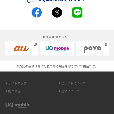
iPhone 16とiPhone 15の違いは？カメラ・スペック・機能を徹底比較
iPhoneの機種変更のやり方は？事前準備・手順やデータ移行方法をわかり
やすく解説
スマホが高い理由は？購入費用を抑える方法や端末を選ぶ時の注意点を解
選べる通信ブランド
説！
Androidスマホとは？特徴やメリット・デメリット、おススメ機種を紹介
高校生にスマホ制限は必要？所持率やメリット・デメリットを詳しく紹介
※表記の金額は特に記載のある場合を除きすべて
税込
です。
スマホのネット通信速度が遅い原因は？すぐできる対処法や見直すポイン
トを解説
サイトマップ
当サイトについて
動作環境
商標について
スマホや携帯端末の通信速度制限とは？回避のコツや解除のタイミング・
方法を解説
LINEの引き継ぎ方法は？対象データや事前準備・条件・注意点などを解説