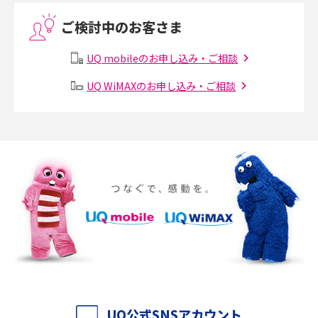
ご検討中のお客さま
Threads（スレッズ）とは？主な機能や登録方法、投稿の仕方を解説
UQ mobileのお申し込み・ご相談
Instagram（インスタグラム）でスクショするとバレる？バレるケースや撮
り方も解説
UQ WiMAXのお申し込み・ご相談
SMSとは？料金やできること、注意点や届かない時の対処法を解説
Discord（ディスコード）とは？使い方や用語の意味、便利な機能を解説
iPhone 16eとiPhone SE（第3世代）の違いは？サイズやスペックを比較し
て解説
iPhone 16eとiPhone 14を徹底比較！スペック・機能の違いをわかりやすく
紹介
iPhone 16シリーズのモデルを比較！価格・サイズ・カメラ性能の違いを徹
底解説
UQ公式SNSアカウント