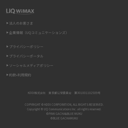
インスタのDMの送り方は？便利機能の使い方や注意点をわかりやすく解説
法人のお客さま
Bluetooth®とは？Wi-Fiとの違いやスマホ・PCとの接続方法を解説
企業情報（UQコミュニケーションズ）
LINEで送信取り消しをする方法は？相手に知られるのか、削除との違いも
紹介
プライバシーポリシー
プライバシーポータル
「iPhoneを探す」の使い方と設定方法を紹介！ブラウザやアプリから探す
方法を詳しく解説
ソーシャルメディアポリシー
約款•利用規約
Wi-Fiを快適に使うための速度はどれくらい？用途別の目安・回線ごとの平
均を紹介
KDDI株式会社 東京都公安委員会 第301001102509号
LINEの着信音や通知音の設定・変更方法を解説！鳴らない場合の対処法も
紹介
COPYRIGHT © KDDI CORPORATION, ALL RIGHTS RESERVED.
Copyright © UQ Communications Inc. all rights reserved.
©PINK GACHA&BLUE MUKU
©BLUE GACHAMUKU
着信拒否とは？設定方法やブロックした番号の確認方法を解説