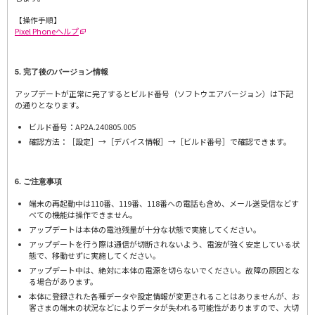
【操作手順】
Pixel Phoneヘルプ
5. 完了後のバージョン情報
アップデートが正常に完了するとビルド番号（ソフトウエアバージョン）は下記
の通りとなります。
ビルド番号：AP2A.240805.005
確認方法：［設定］→［デバイス情報］→［ビルド番号］で確認できます。
6. ご注意事項
端末の再起動中は110番、119番、118番への電話も含め、メール送受信などす
べての機能は操作できません。
アップデートは本体の電池残量が十分な状態で実施してください。
アップデートを行う際は通信が切断されないよう、電波が強く安定している状
態で、移動せずに実施してください。
アップデート中は、絶対に本体の電源を切らないでください。故障の原因とな
る場合があります。
本体に登録された各種データや設定情報が変更されることはありませんが、お
客さまの端末の状況などによりデータが失われる可能性がありますので、大切