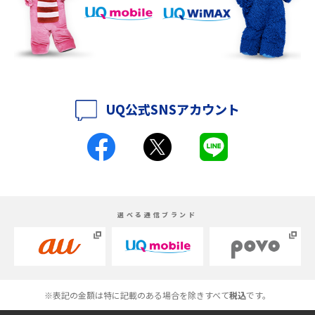
iPhone 16eとiPhone 14を徹底比較！スペック・機能の違いをわかりやすく
紹介
iPhone 16シリーズのモデルを比較！価格・サイズ・カメラ性能の違いを徹
底解説
UQ公式SNSアカウント
iPhone 16とiPhone 15の違いは？カメラ・スペック・機能を徹底比較
iPhoneの機種変更のやり方は？事前準備・手順やデータ移行方法をわかり
やすく解説
スマホが高い理由は？購入費用を抑える方法や端末を選ぶ時の注意点を解
選べる通信ブランド
説！
Androidスマホとは？特徴やメリット・デメリット、おススメ機種を紹介
高校生にスマホ制限は必要？所持率やメリット・デメリットを詳しく紹介
※表記の金額は特に記載のある場合を除きすべて
税込
です。