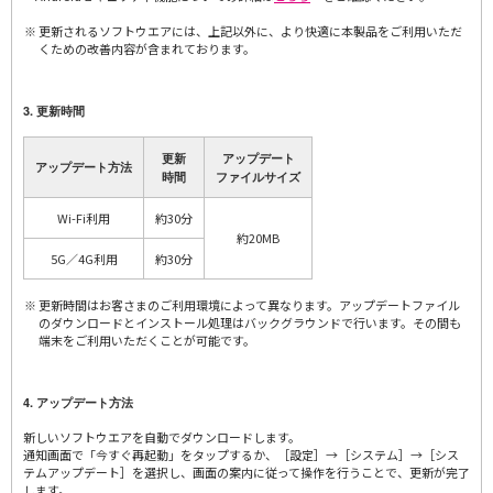
更新されるソフトウエアには、上記以外に、より快適に本製品をご利用いただ
くための改善内容が含まれております。
3. 更新時間
更新
アップデート
アップデート方法
時間
ファイルサイズ
Wi-Fi利用
約30分
約20MB
5G／4G利用
約30分
更新時間はお客さまのご利用環境によって異なります。アップデートファイル
のダウンロードとインストール処理はバックグラウンドで行います。その間も
端末をご利用いただくことが可能です。
4. アップデート方法
新しいソフトウエアを自動でダウンロードします。
通知画面で「今すぐ再起動」をタップするか、［設定］→［システム］→［シス
テムアップデート］を選択し、画面の案内に従って操作を行うことで、更新が完了
します。