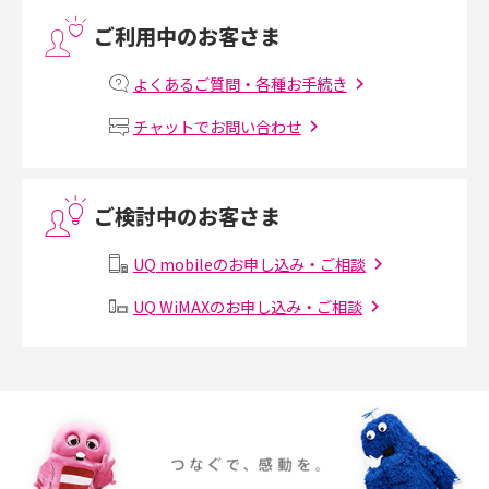
ご利用中のお客さま
プリペイドSIMとは？種類やメリット・デメリット、利用までの流れを解説
よくあるご質問・各種お手続き
MNOとは？MVNOやMVNEとの違いやメリット・デメリットを解説
チャットでお問い合わせ
VPN接続とは？仕組みや必要性、メリット・デメリット、接続方法を解説
ご検討中のお客さま
Threads（スレッズ）とは？主な機能や登録方法、投稿の仕方を解説
UQ mobileのお申し込み・ご相談
Instagram（インスタグラム）でスクショするとバレる？バレるケースや撮
り方も解説
UQ WiMAXのお申し込み・ご相談
SMSとは？料金やできること、注意点や届かない時の対処法を解説
Discord（ディスコード）とは？使い方や用語の意味、便利な機能を解説
iPhone 16eとiPhone SE（第3世代）の違いは？サイズやスペックを比較し
て解説