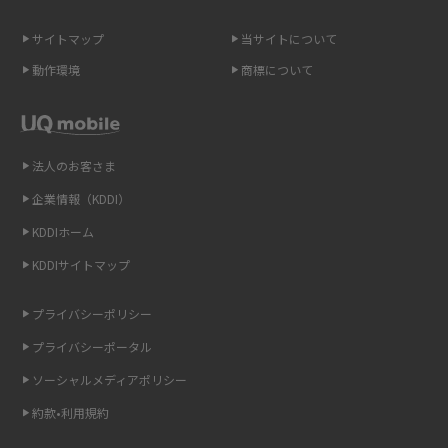
スマホのネット通信速度が遅い原因は？すぐできる対処法や見直すポイン
トを解説
サイトマップ
当サイトについて
動作環境
商標について
スマホや携帯端末の通信速度制限とは？回避のコツや解除のタイミング・
方法を解説
LINEの引き継ぎ方法は？対象データや事前準備・条件・注意点などを解説
法人のお客さま
企業情報（KDDI）
LINEの通知がこない時の原因と対処法9選！設定の確認手順も解説
KDDIホーム
非通知設定とは？184で電話をかける方法やiPhone・Androidの設定を解説
KDDIサイトマップ
iCloudの使用容量を減らす9つの方法！使用状況の確認手順も紹介
プライバシーポリシー
プライバシーポータル
スマホのウィジェットとは？iPhone・Androidの設定方法やおススメを紹
介
ソーシャルメディアポリシー
約款•利用規約
リプライ機能とは？LINE、X（旧Twitter）、Instagram、TikTokで送る方法
を解説