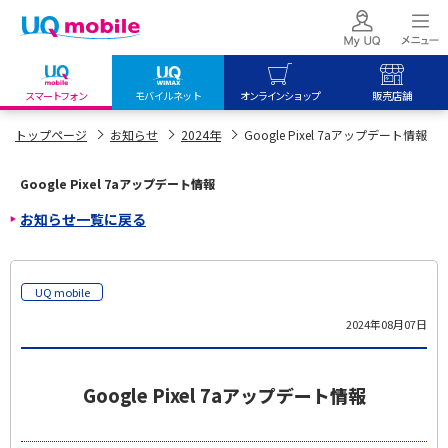
スマートフォン
モバイルネット
オンラインショップ
販売店舗
my UQ WiMAX
UQ mobile
UQ mobile
トップページ
お知らせ
2024年
Google Pixel 7aアップデート情報
UQ WiMAX ご契約の方
オンラインショップ
販売店舗
Google Pixel 7aアップデート情報
My UQ mobile
UQ WiMAX
UQ WiMAX
お知らせ一覧に戻る
UQ mobile ご契約の方
オンラインショップ
販売店舗
UQ mobile
データチャージサイト
UQ mobile
2024年08月07日
Google Pixel 7aアップデート情報