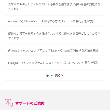
スマホのセキュリティ対策とは？必要な理由や調子が悪い場合の対処法な
どを解説
AndroidからiPhoneへデータ移行する方法は？「iOSに移行」を解説
読めない漢字を検索する方法は？スマホでの調べ方を機種ごとにわかりや
すく解説
iPhoneのキャッシュクリアとは？SafariやChromeで消去する方法を解説
Instagram（インスタグラム）のストーリーズとは？使い方や見方を解説
ASMRとは？初心者向けの代表ジャンルや楽しみ方を解説
もっと見る
スマホのアラーム設定方法を解説！鳴らない原因と対処法、便利機能も紹
介
サポートのご案内
LINEで友だちを削除する方法は？方法ごとの影響や復活・復元する方法も
解説