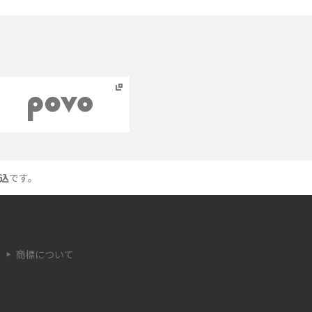
ッ
Bluetoothがつながらない？原因や対処法、注
意点を紹介
ネットワーク利用制限とは？確認方法と
「○△×」の意味を解説
ス
iCloud（アイクラウド）とは？使い方や容量不
足時の対処法をわかりやすく解説
込
です。
つ
非通知電話とは？かかってくる理由や対処法を
わかりやすく解説
商標について
リ
iPhoneを初期化する方法は？事前準備やデー
タ復元の方法も紹介