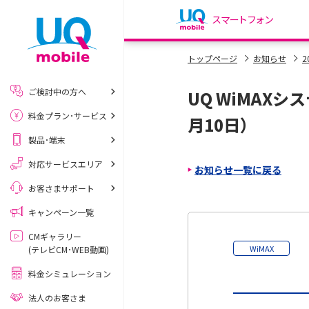
スマートフォン
my UQ WiMAX
トップページ
お知らせ
2
UQ WiMAX ご契約の方
ご検討中の方へ
UQ WiMAX
My UQ mobile
料金プラン･サービス
UQ mobile ご契約の方
月10日）
製品･端末
UQ mobile
データチャージサイト
対応サービスエリア
お知らせ一覧に戻る
お客さまサポート
キャンペーン一覧
CMギャラリー
WiMAX
(テレビCM･WEB動画)
料金シミュレーション
法人のお客さま