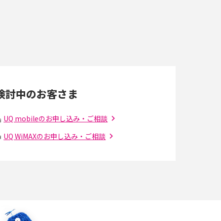
スマホのネット通信速度が遅い原因は？すぐで
きる対処法や見直すポイントを解説
LINEの通知がこない時の原因と対処法9選！設
定の確認手順も解説
検討中のお客さま
スマホのウィジェットとは？iPhone・Android
の設定方法やおススメを紹介
UQ mobileのお申し込み・ご相談
UQ WiMAXのお申し込み・ご相談
Bluetooth®とは？Wi-Fiとの違いやスマホ・PC
との接続方法を解説
Wi-Fiを快適に使うための速度はどれくらい？
解
用途別の目安・回線ごとの平均を紹介