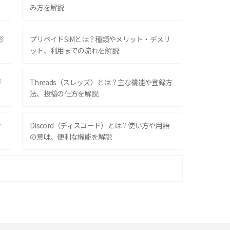
み方を解説
影
プリペイドSIMとは？種類やメリット・デメリ
ット、利用までの流れを解説
デ
Threads（スレッズ）とは？主な機能や登録方
法、投稿の仕方を解説
な
Discord（ディスコード）とは？使い方や用語
の意味、便利な機能を解説
iPhone 16シリーズのモデルを比較！価格・サ
イズ・カメラ性能の違いを徹底解説
スマホが高い理由は？購入費用を抑える方法や
端末を選ぶ時の注意点を解説！