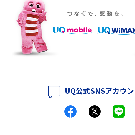
設定・変更方法を解
着信拒否とは？設定方法やブロックした番号
も紹介
確認方法を解説
ップ設定方法や空き容量
ASMRとは？意味や動画の種類、楽しみ方を紹
介
介
の特典は？料金プランやメ
スマホの位置情報機能とは？有効にした場合
法を解説
メリットや注意点などを解説
UQ公式SNSアカウ
ク方法・解除に向け
インスタグラムとは？登録や投稿の方法、基
機能をわかりやすく解説
とは？デメリットや
パケット通信料とは？どのようなサービスが
る？3Gサービスの終了についても解説