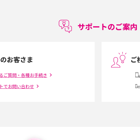
徴やメリット・デメリ
高校生にスマホ制限は必要？所持率やメリッ
ト・デメリットを詳しく紹介
サポートのご案内
度制限とは？回避の
LINEの引き継ぎ方法は？対象データや事前準
方法を解説
備・条件・注意点などを解説
中のお客さま
ご
電話をかける方法や
iCloudの使用容量を減らす9つの方法！使用状
を解説
況の確認手順も紹介
るご質問・各種お手続き
トでお問い合わせ
（旧Twitter）、
インスタのDMの送り方は？便利機能の使い方
送る方法を解説
や注意点をわかりやすく解説
「iPhoneを探す」の使い方と設定方法を紹
る方法は？相手に知ら
介！ブラウザやアプリから探す方法を詳しく
紹介
説