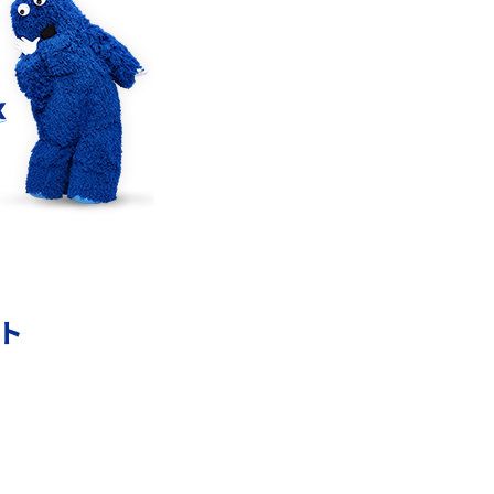
の
LINEでブロックされているか確認する方法は？
手順や注意点を解説
メンションとは？LINE・X・Instagram・
Facebook・TikTokでのやり方を解説
インスタグラムのアカウント削除方法は？利用
の
解除との違いやバックアップの取り方などを解
説
ント
本
スマホのバッテリー交換目安は？状態の確認方
法や劣化の原因、交換にかかる費用も解説
あ
iPhoneからAndroidへ乗り換えるメリット・デ
メリットは？データ移行方法も紹介