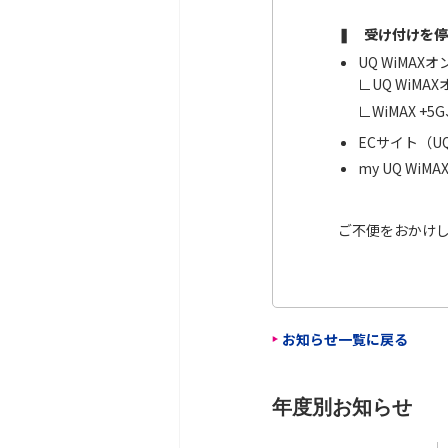
❚ 受け付けを
UQ WiMA
∟
UQ Wi
∟
WiMAX +
ECサイト（
my UQ W
ご不便をおかけ
お知らせ一覧に戻る
年度別お知らせ