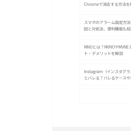
Chromeで消去する方法を
スマホのアラーム設定方法
因と対処法、便利機能も紹
MNOとは？MVNOやMVN
ト・デメリットを解説
Instagram（インスタ
とバレる？バレるケースや
iPhone 16eとiPhone 
は？サイズやスペックを比
iPhone 16とiPhone 
ック・機能を徹底比較