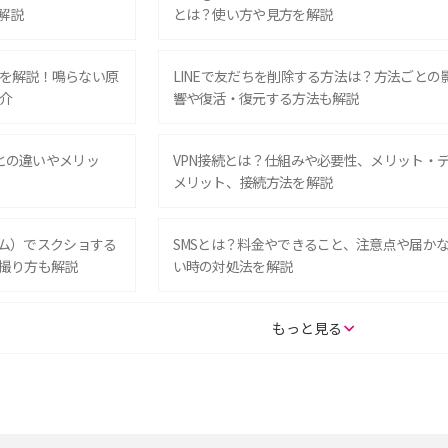
解説
とは？使い方や見方を解説
を解説！鳴らない原
LINEで友だちを削除する方法は？方法ごとの
介
響や復活・復元する方法も解説
Eとの違いやメリッ
VPN接続とは？仕組みや必要性、メリット・
メリット、接続方法を解説
グラム）でスクショする
SMSとは？料金やできること、注意点や届か
撮り方も解説
い時の対処法を解説
SE（第3世代）の違い
iPhone 16eとiPhone 14を徹底比較！スペッ
もっと見る
較して解説
ク・機能の違いをわかりやすく紹介
15の違いは？カメラ・スペ
iPhoneの機種変更のやり方は？事前準備・手
順やデータ移行方法をわかりやすく解説