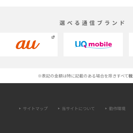
ができない理由は？対
バックグラウンド通信とは？オンにするメリ
やすく解説
トやデメリット、オフにする方法を解説
選べる通信ブランド
1 proを比較！サイズやカ
iPhoneのバッテリー交換の目安は？交換する
説
方法や費用なども解説
とは？特徴や作り方を解
タイムラプスとは？撮影するメリットやおス
メのシーン、コツなどをわかりやすく解説
※表記の金額は特に記載のある場合を除きすべて
税
プドラゴン）とは？性能
画面ミラーリングとは？接続の種類や方法、
を紹介
ながらない場合の原因を解説
サイトマップ
当サイトについて
動作環境
・設定方法や練習の
サブスクとは？言葉の意味やメリット、デメ
説
ットのほか、サービスの例を解説