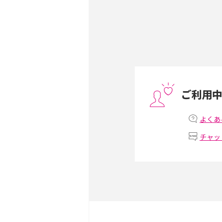
Androidスマホとは？特
ット、おススメ機種を紹介
スマホや携帯端末の通信速
コツや解除のタイミング・
ご利用
非通知設定とは？184で
iPhone・Androidの設定
よくあ
チャッ
リプライ機能とは？LINE、X
Instagram、TikTokで
LINEで送信取り消しをす
れるのか、削除との違いも