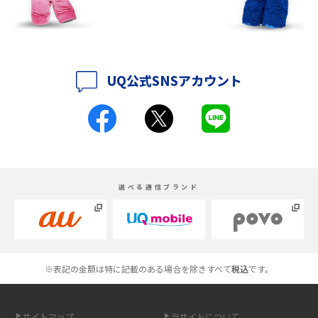
紹介
iPhone 16シリーズのモデルを比較！価格・サイズ・カメラ性能の違いを徹
底解説
UQ公式SNSアカウント
iPhone 16とiPhone 15の違いは？カメラ・スペック・機能を徹底比較
iPhoneの機種変更のやり方は？事前準備・手順やデータ移行方法をわかり
やすく解説
スマホが高い理由は？購入費用を抑える方法や端末を選ぶ時の注意点を解
選べる通信ブランド
説！
Androidスマホとは？特徴やメリット・デメリット、おススメ機種を紹介
高校生にスマホ制限は必要？所持率やメリット・デメリットを詳しく紹介
※表記の金額は特に記載のある場合を除きすべて
税込
です。
スマホのネット通信速度が遅い原因は？すぐできる対処法や見直すポイン
トを解説
サイトマップ
当サイトについて