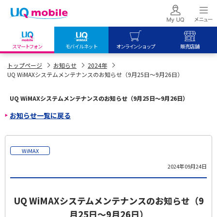
スマートフォン
モバイルネット
オンラインショップ
販売店舗
my UQ WiMAX
UQ mobile
UQ mobile
トップページ
お知らせ
2024年
UQ WiMAXシステムメンテナンスのお知らせ（9月25日～9月26日）
UQ WiMAX ご契約の方
オンラインショップ
販売店舗
My UQ mobile
UQ WiMAX
UQ WiMAX
UQ WiMAXシステムメンテナンスのお知らせ（9月25日～9月26日）
UQ mobile ご契約の方
オンラインショップ
販売店舗
お知らせ一覧に戻る
UQ mobile
データチャージサイト
WiMAX
2024年09月24日
UQ WiMAXシステムメンテナンスのお知らせ（9
月25日～9月26日）