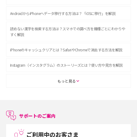
AndroidからiPhoneへデータ移行する方法は？「iOSに移行」を解説
読めない漢字を検索する方法は？スマホでの調べ方を機種ごとにわかりや
すく解説
iPhoneのキャッシュクリアとは？SafariやChromeで消去する方法を解説
Instagram（インスタグラム）のストーリーズとは？使い方や見方を解説
ASMRとは？初心者向けの代表ジャンルや楽しみ方を解説
もっと見る
スマホのアラーム設定方法を解説！鳴らない原因と対処法、便利機能も紹
介
サポートのご案内
LINEで友だちを削除する方法は？方法ごとの影響や復活・復元する方法も
解説
ご利用中のお客さま