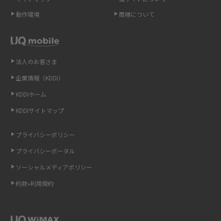
動作環境
商標について
スマホや携帯端末の通信速度制限とは？回避のコツや解除のタイミング・
方法を解説
LINEの引き継ぎ方法は？対象データや事前準備・条件・注意点などを解説
法人のお客さま
企業情報（KDDI）
LINEの通知がこない時の原因と対処法9選！設定の確認手順も解説
KDDIホーム
非通知設定とは？184で電話をかける方法やiPhone・Androidの設定を解説
KDDIサイトマップ
iCloudの使用容量を減らす9つの方法！使用状況の確認手順も紹介
プライバシーポリシー
プライバシーポータル
スマホのウィジェットとは？iPhone・Androidの設定方法やおススメを紹
介
ソーシャルメディアポリシー
約款•利用規約
リプライ機能とは？LINE、X（旧Twitter）、Instagram、TikTokで送る方法
を解説
インスタのDMの送り方は？便利機能の使い方や注意点をわかりやすく解説