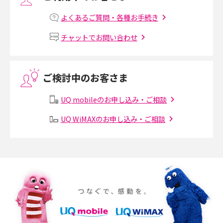
プリペイドSIMとは？種類やメリット・デメリット、利用までの流れを解説
よくあるご質問・各種お手続き
MNOとは？MVNOやMVNEとの違いやメリット・デメリットを解説
チャットでお問い合わせ
VPN接続とは？仕組みや必要性、メリット・デメリット、接続方法を解説
ご検討中のお客さま
Threads（スレッズ）とは？主な機能や登録方法、投稿の仕方を解説
UQ mobileのお申し込み・ご相談
Instagram（インスタグラム）でスクショするとバレる？バレるケースや撮
り方も解説
UQ WiMAXのお申し込み・ご相談
SMSとは？料金やできること、注意点や届かない時の対処法を解説
Discord（ディスコード）とは？使い方や用語の意味、便利な機能を解説
iPhone 16eとiPhone SE（第3世代）の違いは？サイズやスペックを比較し
て解説
iPhone 16eとiPhone 14を徹底比較！スペック・機能の違いをわかりやすく