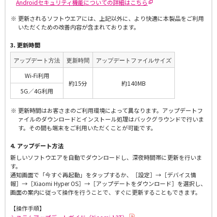
Androidセキュリティ機能についての詳細はこちら
更新されるソフトウエアには、上記以外に、より快適に本製品をご利用
いただくための改善内容が含まれております。
3. 更新時間
アップデート方法
更新時間
アップデートファイルサイズ
Wi-Fi利用
約15分
約140MB
5G／4G利用
更新時間はお客さまのご利用環境によって異なります。アップデートフ
ァイルのダウンロードとインストール処理はバックグラウンドで行いま
す。その間も端末をご利用いただくことが可能です。
4. アップデート方法
新しいソフトウエアを自動でダウンロードし、深夜時間帯に更新を行いま
す。
通知画面で「今すぐ再起動」をタップするか、［設定］→［デバイス情
報］→［Xiaomi Hyper OS］→［アップデートをダウンロード］を選択し、
画面の案内に従って操作を行うことで、すぐに更新することもできます。
【操作手順】