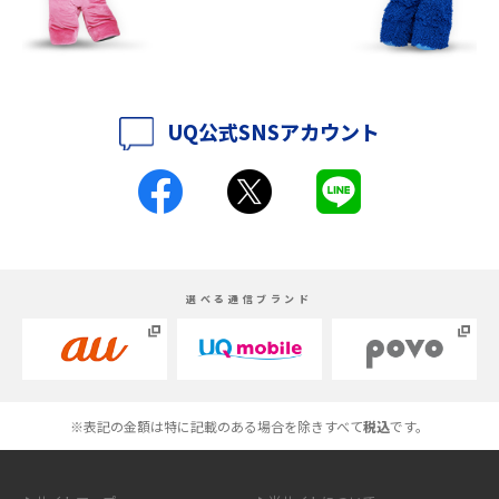
紹介
iPhone 16シリーズのモデルを比較！価格・サイズ・カメラ性能の違いを徹
底解説
UQ公式SNSアカウント
iPhone 16とiPhone 15の違いは？カメラ・スペック・機能を徹底比較
iPhoneの機種変更のやり方は？事前準備・手順やデータ移行方法をわかり
やすく解説
スマホが高い理由は？購入費用を抑える方法や端末を選ぶ時の注意点を解
選べる通信ブランド
説！
Androidスマホとは？特徴やメリット・デメリット、おススメ機種を紹介
高校生にスマホ制限は必要？所持率やメリット・デメリットを詳しく紹介
※表記の金額は特に記載のある場合を除きすべて
税込
です。
スマホのネット通信速度が遅い原因は？すぐできる対処法や見直すポイン
トを解説