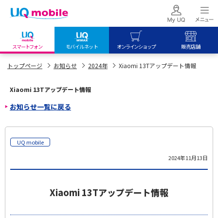
スマートフォン
モバイルネット
オンラインショップ
販売店舗
my UQ WiMAX
UQ mobile
UQ mobile
トップページ
お知らせ
2024年
Xiaomi 13Tアップデート情報
UQ WiMAX ご契約の方
オンラインショップ
販売店舗
Xiaomi 13Tアップデート情報
My UQ mobile
UQ WiMAX
UQ WiMAX
お知らせ一覧に戻る
UQ mobile ご契約の方
オンラインショップ
販売店舗
UQ mobile
データチャージサイト
UQ mobile
2024年11月13日
Xiaomi 13Tアップデート情報