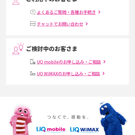
プリペイドSIMとは？種類やメリット・デメリット、利用までの流れを解説
よくあるご質問・各種お手続き
MNOとは？MVNOやMVNEとの違いやメリット・デメリットを解説
チャットでお問い合わせ
VPN接続とは？仕組みや必要性、メリット・デメリット、接続方法を解説
ご検討中のお客さま
Threads（スレッズ）とは？主な機能や登録方法、投稿の仕方を解説
UQ mobileのお申し込み・ご相談
Instagram（インスタグラム）でスクショするとバレる？バレるケースや撮
り方も解説
UQ WiMAXのお申し込み・ご相談
SMSとは？料金やできること、注意点や届かない時の対処法を解説
Discord（ディスコード）とは？使い方や用語の意味、便利な機能を解説
iPhone 16eとiPhone SE（第3世代）の違いは？サイズやスペックを比較し
て解説
iPhone 16eとiPhone 14を徹底比較！スペック・機能の違いをわかりやすく