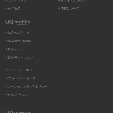
サイトマップ
当サイトについて
動作環境
商標について
スマホや携帯端末の通信速度制限とは？回避のコツや解除のタイミング・
方法を解説
LINEの引き継ぎ方法は？対象データや事前準備・条件・注意点などを解説
法人のお客さま
企業情報（KDDI）
LINEの通知がこない時の原因と対処法9選！設定の確認手順も解説
KDDIホーム
非通知設定とは？184で電話をかける方法やiPhone・Androidの設定を解説
KDDIサイトマップ
iCloudの使用容量を減らす9つの方法！使用状況の確認手順も紹介
プライバシーポリシー
プライバシーポータル
スマホのウィジェットとは？iPhone・Androidの設定方法やおススメを紹
介
ソーシャルメディアポリシー
約款•利用規約
リプライ機能とは？LINE、X（旧Twitter）、Instagram、TikTokで送る方法
を解説