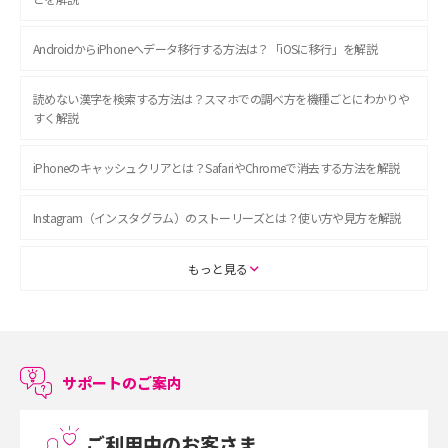
AndroidからiPhoneへデータ移行する方法は？「iOSに移行」を解説
読めない漢字を検索する方法は？スマホでの調べ方を機種ごとにわかりや
すく解説
iPhoneのキャッシュクリアとは？SafariやChromeで消去する方法を解説
Instagram（インスタグラム）のストーリーズとは？使い方や見方を解説
ASMRとは？初心者向けの代表ジャンルや楽しみ方を解説
もっと見る
スマホのアラーム設定方法を解説！鳴らない原因と対処法、便利機能も紹
介
サポートのご案内
LINEで友だちを削除する方法は？方法ごとの影響や復活・復元する方法も
解説
ご利用中のお客さま