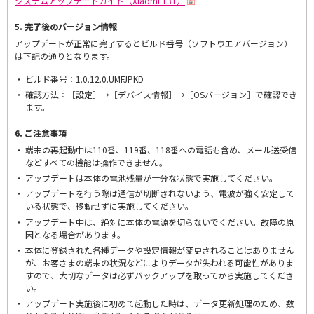
システムアップデートガイド（Xiaomi 13T）
5. 完了後のバージョン情報
アップデートが正常に完了するとビルド番号（ソフトウエアバージョン）
は下記の通りとなります。
ビルド番号：1.0.12.0.UMFJPKD
確認方法：［設定］→［デバイス情報］→［OSバージョン］で確認でき
ます。
6. ご注意事項
端末の再起動中は110番、119番、118番への電話も含め、メール送受信
などすべての機能は操作できません。
アップデートは本体の電池残量が十分な状態で実施してください。
アップデートを行う際は通信が切断されないよう、電波が強く安定して
いる状態で、移動せずに実施してください。
アップデート中は、絶対に本体の電源を切らないでください。故障の原
因となる場合があります。
本体に登録された各種データや設定情報が変更されることはありません
が、お客さまの端末の状況などによりデータが失われる可能性がありま
すので、大切なデータは必ずバックアップを取ってから実施してくださ
い。
アップデート実施後に初めて起動した時は、データ更新処理のため、数