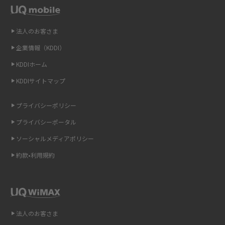
LINEの引き継ぎ方法は？対象データや事前準備・条件・注意点などを解説
法人のお客さま
企業情報（KDDI）
LINEの通知がこない時の原因と対処法9選！設定の確認手順も解説
KDDIホーム
非通知設定とは？184で電話をかける方法やiPhone・Androidの設定を解説
KDDIサイトマップ
iCloudの使用容量を減らす9つの方法！使用状況の確認手順も紹介
プライバシーポリシー
プライバシーポータル
スマホのウィジェットとは？iPhone・Androidの設定方法やおススメを紹
介
ソーシャルメディアポリシー
約款•利用規約
リプライ機能とは？LINE、X（旧Twitter）、Instagram、TikTokで送る方法
を解説
インスタのDMの送り方は？便利機能の使い方や注意点をわかりやすく解説
法人のお客さま
Bluetooth®とは？Wi-Fiとの違いやスマホ・PCとの接続方法を解説