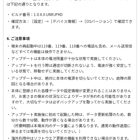
は下記の通りとなります。
ビルド番号：1.0.6.0.UNRJPKD
確認方法：［設定］→［デバイス情報］→［OSバージョン］で確認でき
ます。
6. ご注意事項
端末の再起動中は110番、119番、118番への電話も含め、メール送受信
などすべての機能は操作できません。
アップデートは本体の電池残量が十分な状態で実施してください。
アップデートを行う際は通信が切断されないよう、電波が強く安定して
いる状態で、移動せずに実施してください。
アップデート中は、絶対に本体の電源を切らないでください。故障の原
因となる場合があります。
本体に登録された各種データや設定情報が変更されることはありません
が、お客さまの端末の状況などによりデータが失われる可能性がありま
すので、大切なデータは必ずバックアップを取ってから実施してくださ
い。
アップデート実施後に初めて起動した時は、データ更新処理のため、数
分から数十分間、動作が遅くなる場合があります。
（所要時間は本端末内のデータ量により異なります。通常の動作速度に
戻るまでは電源を切らないでください。）
海外利用中はソフトウエア更新の機能を利用できない場合があります。