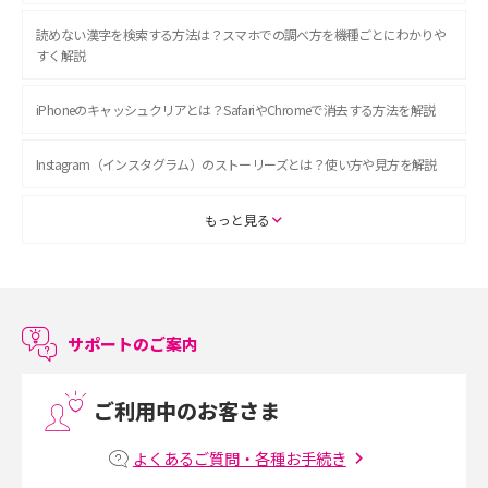
読めない漢字を検索する方法は？スマホでの調べ方を機種ごとにわかりや
すく解説
iPhoneのキャッシュクリアとは？SafariやChromeで消去する方法を解説
Instagram（インスタグラム）のストーリーズとは？使い方や見方を解説
ASMRとは？初心者向けの代表ジャンルや楽しみ方を解説
もっと見る
スマホのアラーム設定方法を解説！鳴らない原因と対処法、便利機能も紹
介
サポートのご案内
LINEで友だちを削除する方法は？方法ごとの影響や復活・復元する方法も
解説
ご利用中のお客さま
プリペイドSIMとは？種類やメリット・デメリット、利用までの流れを解説
よくあるご質問・各種お手続き
MNOとは？MVNOやMVNEとの違いやメリット・デメリットを解説