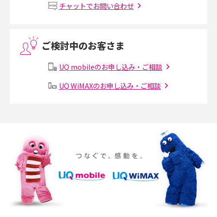
チャットでお問い合わせ
VPN接続とは？仕組みや必要性、メリット・デメリット、接続方法を解説
ご検討中のお客さま
Threads（スレッズ）とは？主な機能や登録方法、投稿の仕方を解説
UQ mobileのお申し込み・ご相談
Instagram（インスタグラム）でスクショするとバレる？バレるケースや撮
り方も解説
UQ WiMAXのお申し込み・ご相談
SMSとは？料金やできること、注意点や届かない時の対処法を解説
Discord（ディスコード）とは？使い方や用語の意味、便利な機能を解説
iPhone 16eとiPhone SE（第3世代）の違いは？サイズやスペックを比較し
て解説
iPhone 16eとiPhone 14を徹底比較！スペック・機能の違いをわかりやすく
紹介
iPhone 16シリーズのモデルを比較！価格・サイズ・カメラ性能の違いを徹