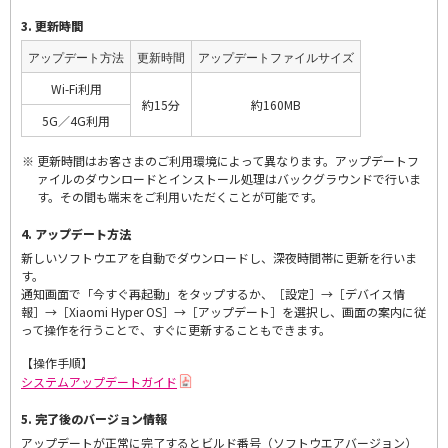
3. 更新時間
アップデート方法
更新時間
アップデートファイルサイズ
Wi-Fi利用
約15分
約160MB
5G／4G利用
更新時間はお客さまのご利用環境によって異なります。アップデートフ
ァイルのダウンロードとインストール処理はバックグラウンドで行いま
す。その間も端末をご利用いただくことが可能です。
4. アップデート方法
新しいソフトウエアを自動でダウンロードし、深夜時間帯に更新を行いま
す。
通知画面で「今すぐ再起動」をタップするか、［設定］→［デバイス情
報］→［Xiaomi Hyper OS］→［アップデート］を選択し、画面の案内に従
って操作を行うことで、すぐに更新することもできます。
【操作手順】
システムアップデートガイド
5. 完了後のバージョン情報
アップデートが正常に完了するとビルド番号（ソフトウエアバージョン）