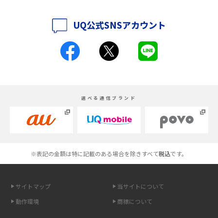
底解説
UQ公式SNSアカウント
iPhone 16とiPhone 15の違いは？カメラ・スペック・機能を徹底比較
iPhoneの機種変更のやり方は？事前準備・手順やデータ移行方法をわかり
やすく解説
スマホが高い理由は？購入費用を抑える方法や端末を選ぶ時の注意点を解
選べる通信ブランド
説！
Androidスマホとは？特徴やメリット・デメリット、おススメ機種を紹介
高校生にスマホ制限は必要？所持率やメリット・デメリットを詳しく紹介
※表記の金額は特に記載のある場合を除きすべて
税込
です。
スマホのネット通信速度が遅い原因は？すぐできる対処法や見直すポイン
トを解説
サイトマップ
当サイトについて
動作環境
商標について
スマホや携帯端末の通信速度制限とは？回避のコツや解除のタイミング・
方法を解説