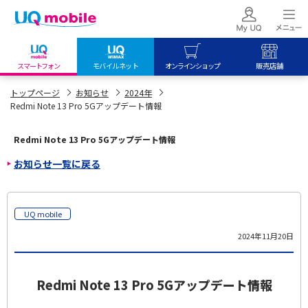
スマートフォン
モバイルネット
オンラインショップ
販売店舗
my UQ WiMAX
UQ mobile
UQ mobile
トップページ
お知らせ
2024年
Redmi Note 13 Pro 5Gアップデート情報
UQ WiMAX ご契約の方
オンラインショップ
販売店舗
My UQ mobile
UQ WiMAX
UQ WiMAX
Redmi Note 13 Pro 5Gアップデート情報
UQ mobile ご契約の方
オンラインショップ
販売店舗
お知らせ一覧に戻る
UQ mobile
データチャージサイト
UQ mobile
2024年11月20日
Redmi Note 13 Pro 5Gアップデート情報