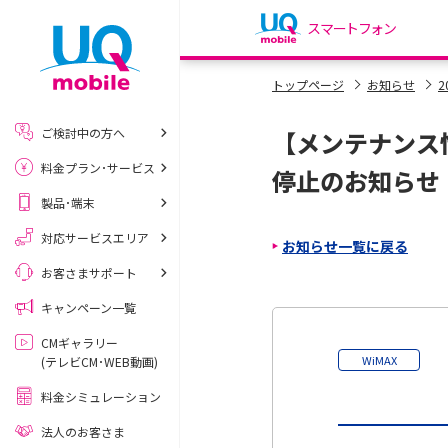
スマートフォン
my UQ WiMAX
トップページ
お知らせ
2
UQ WiMAX ご契約の方
ご検討中の方へ
【メンテナンス情
My UQ mobile
料金プラン･サービス
UQ mobile ご契約の方
停止のお知らせ
製品･端末
UQ mobile
データチャージサイト
対応サービスエリア
お知らせ一覧に戻る
お客さまサポート
キャンペーン一覧
CMギャラリー
WiMAX
(テレビCM･WEB動画)
料金シミュレーション
法人のお客さま