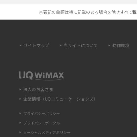
メのシーン、コツなどをわかりやすく解説
※表記の金額は特に記載のある場合を除きすべて
税
プドラゴン）とは？性能
画面ミラーリングとは？接続の種類や方法、
を紹介
ながらない場合の原因を解説
サイトマップ
当サイトについて
動作環境
・設定方法や練習の
サブスクとは？言葉の意味やメリット、デメ
説
ットのほか、サービスの例を解説
は？キャリア版との違い
iPhoneが充電できない時はどうすればよい？
つの原因と対処法
法人のお客さま
企業情報（UQコミュニケーションズ）
法や種類、メリット
Google Pixel 6aってどんなスマホ？特徴やほ
のスマホとの比較などをわかりやすく解説
プライバシーポリシー
プライバシーポータル
する方法は？やっておく
iPhone 13で音が出ない時はどうしたらいい？
解説
確認ポイントや対処法を解説
ソーシャルメディアポリシー