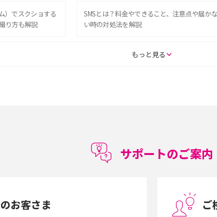
グラム）でスクショする
SMSとは？料金やできること、注意点や届か
撮り方も解説
い時の対処法を解説
SE（第3世代）の違い
iPhone 16eとiPhone 14を徹底比較！スペッ
もっと見る
較して解説
ク・機能の違いをわかりやすく紹介
15の違いは？カメラ・スペ
iPhoneの機種変更のやり方は？事前準備・手
順やデータ移行方法をわかりやすく解説
徴やメリット・デメリ
高校生にスマホ制限は必要？所持率やメリッ
ト・デメリットを詳しく紹介
サポートのご案内
度制限とは？回避の
LINEの引き継ぎ方法は？対象データや事前準
方法を解説
備・条件・注意点などを解説
中のお客さま
ご
電話をかける方法や
iCloudの使用容量を減らす9つの方法！使用状