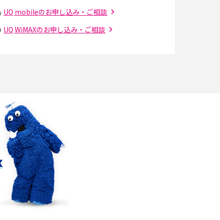
の設定方法やおススメを紹介
UQ mobileのお申し込み・ご相談
UQ WiMAXのお申し込み・ご相談
Bluetooth®とは？Wi-Fiとの違いやスマホ・PC
との接続方法を解説
Wi-Fiを快適に使うための速度はどれくらい？
解
用途別の目安・回線ごとの平均を紹介
の
LINEでブロックされているか確認する方法は？
手順や注意点を解説
メンションとは？LINE・X・Instagram・
Facebook・TikTokでのやり方を解説
インスタグラムのアカウント削除方法は？利用