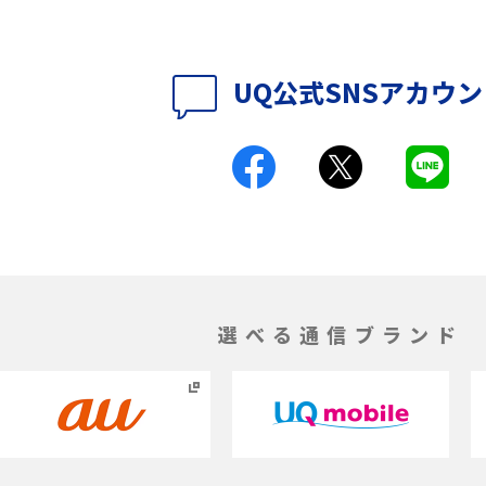
の特典は？料金プランやメ
スマホの位置情報機能とは？有効にした場合
法を解説
メリットや注意点などを解説
UQ公式SNSアカウ
ク方法・解除に向け
インスタグラムとは？登録や投稿の方法、基
機能をわかりやすく解説
とは？デメリットや
パケット通信料とは？どのようなサービスが
る？3Gサービスの終了についても解説
ができない理由は？対
バックグラウンド通信とは？オンにするメリ
やすく解説
トやデメリット、オフにする方法を解説
選べる通信ブランド
1 proを比較！サイズやカ
iPhoneのバッテリー交換の目安は？交換する
説
方法や費用なども解説
とは？特徴や作り方を解
タイムラプスとは？撮影するメリットやおス