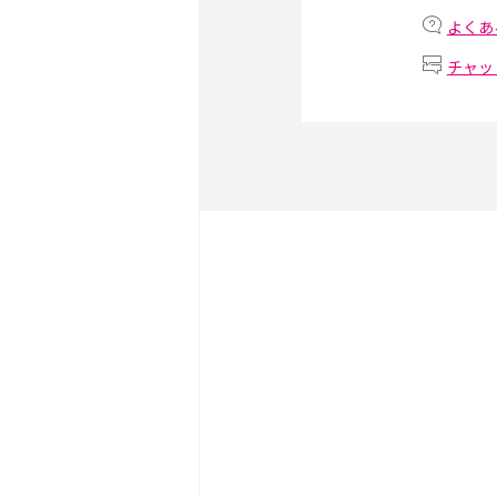
iPhone・Androidの設定
よくあ
チャッ
リプライ機能とは？LINE、X
Instagram、TikTokで
LINEで送信取り消しをす
れるのか、削除との違いも
LINEの着信音や通知音の
説！鳴らない場合の対処法
iCloudとは？バックア
が足りない時の対処法を紹