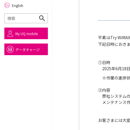
English
My UQ mobile
平素はTry W
下記日時におき
データチャージ
①
日時
2025年6月18
※
作業の進捗
②
内容
弊社システム
メンテナンス作
お客さまには大