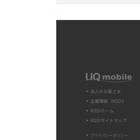
説
Snapdragon（スナッ
の確認方法やおススメ機種
フリック入力とは？使い方
ポイントをわかりやすく解
SIMフリーのiPhoneと
や購入できる場所を解説
法人のお客さま
企業情報（KDDI）
電子マネーとは？支払い方
などをわかりやすく解説
KDDIホーム
KDDIサイトマップ
iPhone 13へ機種変更
べきことや手順、注意点を
プライバシーポリシー