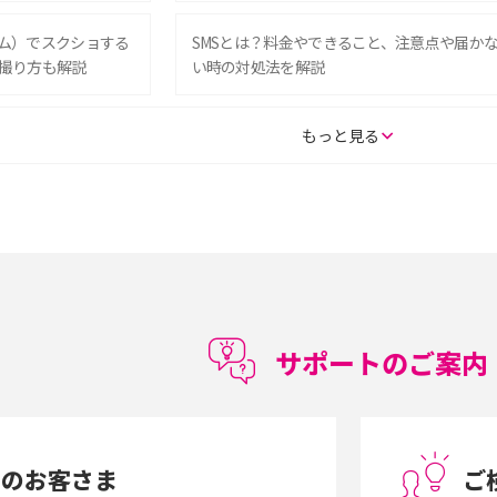
グラム）でスクショする
SMSとは？料金やできること、注意点や届か
撮り方も解説
い時の対処法を解説
SE（第3世代）の違い
iPhone 16eとiPhone 14を徹底比較！スペッ
もっと見る
較して解説
ク・機能の違いをわかりやすく紹介
15の違いは？カメラ・スペ
iPhoneの機種変更のやり方は？事前準備・手
順やデータ移行方法をわかりやすく解説
徴やメリット・デメリ
高校生にスマホ制限は必要？所持率やメリッ
ト・デメリットを詳しく紹介
サポートのご案内
度制限とは？回避の
LINEの引き継ぎ方法は？対象データや事前準
方法を解説
備・条件・注意点などを解説
中のお客さま
ご