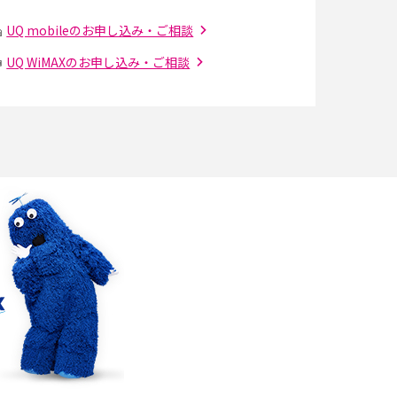
スマホのウィジェットとは？iPhone・Android
の設定方法やおススメを紹介
UQ mobileのお申し込み・ご相談
UQ WiMAXのお申し込み・ご相談
Bluetooth®とは？Wi-Fiとの違いやスマホ・PC
との接続方法を解説
Wi-Fiを快適に使うための速度はどれくらい？
解
用途別の目安・回線ごとの平均を紹介
の
LINEでブロックされているか確認する方法は？
手順や注意点を解説
メンションとは？LINE・X・Instagram・
Facebook・TikTokでのやり方を解説