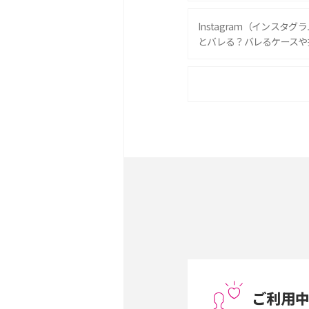
Instagram（インスタ
とバレる？バレるケースや
iPhone 16eとiPhone 
は？サイズやスペックを比
iPhone 16とiPhone 
ック・機能を徹底比較
Androidスマホとは？特
ット、おススメ機種を紹介
スマホや携帯端末の通信速
コツや解除のタイミング・
ご利用