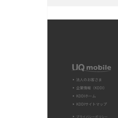
説
Snapdragon（スナッ
の確認方法やおススメ機種
フリック入力とは？使い方
ポイントをわかりやすく解
SIMフリーのiPhoneと
や購入できる場所を解説
法人のお客さま
企業情報（KDDI）
電子マネーとは？支払い方
などをわかりやすく解説
KDDIホーム
KDDIサイトマップ
iPhone 13へ機種変更
べきことや手順、注意点を
プライバシーポリシー