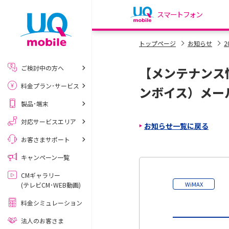
スマートフォン
my UQ WiMAX
トップページ
お知らせ
2
UQ WiMAX ご契約の方
ご検討中の方へ
【メンテナンス
My UQ mobile
料金プラン･サービス
UQ mobile ご契約の方
ンボイス）メー
製品･端末
UQ mobile
データチャージサイト
対応サービスエリア
お知らせ一覧に戻る
お客さまサポート
キャンペーン一覧
CMギャラリー
WiMAX
(テレビCM･WEB動画)
料金シミュレーション
法人のお客さま