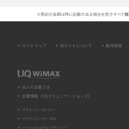
メのシーン、コツなどをわかりやすく解説
※表記の金額は特に記載のある場合を除きすべて
税
プドラゴン）とは？性能
画面ミラーリングとは？接続の種類や方法、
を紹介
ながらない場合の原因を解説
サイトマップ
当サイトについて
動作環境
・設定方法や練習の
サブスクとは？言葉の意味やメリット、デメ
説
ットのほか、サービスの例を解説
は？キャリア版との違い
iPhoneが充電できない時はどうすればよい？
つの原因と対処法
法人のお客さま
企業情報（UQコミュニケーションズ）
法や種類、メリット
Google Pixel 6aってどんなスマホ？特徴やほ
のスマホとの比較などをわかりやすく解説
プライバシーポリシー
プライバシーポータル
する方法は？やっておく
iPhone 13で音が出ない時はどうしたらいい？
解説
確認ポイントや対処法を解説
ソーシャルメディアポリシー