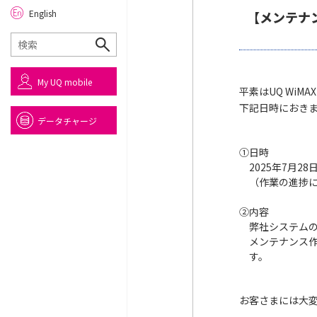
English
【メンテナ
My UQ mobile
平素はUQ Wi
下記日時におき
データチャージ
①
日時
2025年7月28日
（作業の進捗
②
内容
弊社システム
メンテナンス
す。
お客さまには大