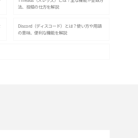
デ
Threads（スレッズ）とは？主な機能や登録方
法、投稿の仕方を解説
な
Discord（ディスコード）とは？使い方や用語
の意味、便利な機能を解説
iPhone 16シリーズのモデルを比較！価格・サ
イズ・カメラ性能の違いを徹底解説
スマホが高い理由は？購入費用を抑える方法や
端末を選ぶ時の注意点を解説！
スマホのネット通信速度が遅い原因は？すぐで
きる対処法や見直すポイントを解説
LINEの通知がこない時の原因と対処法9選！設
定の確認手順も解説