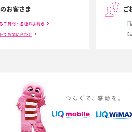
中のお客さま
ご
電話をかける方法や
iCloudの使用容量を減らす9つの方法！使用状
を解説
況の確認手順も紹介
るご質問・各種お手続き
トでお問い合わせ
（旧Twitter）、
インスタのDMの送り方は？便利機能の使い方
送る方法を解説
や注意点をわかりやすく解説
「iPhoneを探す」の使い方と設定方法を紹
る方法は？相手に知ら
介！ブラウザやアプリから探す方法を詳しく
紹介
説
設定・変更方法を解
着信拒否とは？設定方法やブロックした番号
も紹介
確認方法を解説
ップ設定方法や空き容量
ASMRとは？意味や動画の種類、楽しみ方を紹
介
介