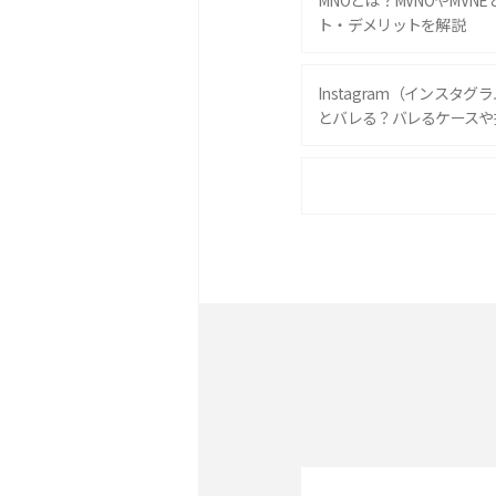
MNOとは？MVNOやMVN
ト・デメリットを解説
Instagram（インスタ
とバレる？バレるケースや
iPhone 16eとiPhone 
は？サイズやスペックを比
iPhone 16とiPhone 
ック・機能を徹底比較
Androidスマホとは？特
ット、おススメ機種を紹介
スマホや携帯端末の通信速
コツや解除のタイミング・