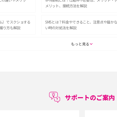
Eとの違いやメリッ
VPN接続とは？仕組みや必要性、メリット・
メリット、接続方法を解説
グラム）でスクショする
SMSとは？料金やできること、注意点や届か
撮り方も解説
い時の対処法を解説
SE（第3世代）の違い
iPhone 16eとiPhone 14を徹底比較！スペッ
もっと見る
較して解説
ク・機能の違いをわかりやすく紹介
15の違いは？カメラ・スペ
iPhoneの機種変更のやり方は？事前準備・手
順やデータ移行方法をわかりやすく解説
徴やメリット・デメリ
高校生にスマホ制限は必要？所持率やメリッ
ト・デメリットを詳しく紹介
サポートのご案内
度制限とは？回避の
LINEの引き継ぎ方法は？対象データや事前準
方法を解説
備・条件・注意点などを解説