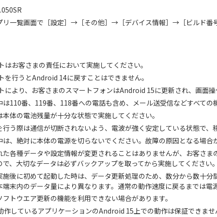
050SR
プリ一覧画面で［設定］→［その他］→［デバイス情報］→［ビルド番
ートはお客さまの責任において実施してください。
トを行うとAndroid 14に戻すことはできません。
トにより、お客さまのスマートフォンはAndroid 15に更新され、画
は110番、119番、118番への電話も含め、メール送受信などすべて
は本体の電池残量が十分な状態で実施してください。
を行う際は通信が切断されないよう、電波が強く安定している状態で、
中は、絶対に本体の電源を切らないでください。故障の原因となる場合
れた各種データや設定情報が変更されることはありませんが、お客さま
ので、大切なデータは必ずバックアップを取ってから実施してください
実施後に初めて起動した時は、データ更新処理のため、数分から数十分
本端末内のデータ量により異なります。通常の動作速度に戻るまでは電
ソフトウエア更新の機能を利用できない場合があります。
 14で動作しているアプリケーションのAndroid 15上での動作は保証で