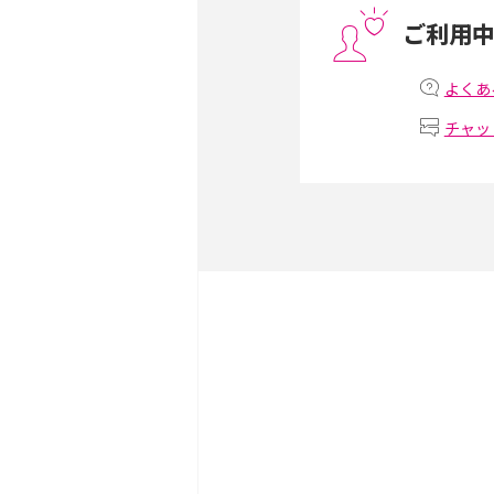
ご利用
非通知設定とは？184で
iPhone・Androidの設定
よくあ
チャッ
リプライ機能とは？LINE、X
Instagram、TikTokで
LINEで送信取り消しをす
れるのか、削除との違いも
LINEの着信音や通知音の
説！鳴らない場合の対処法
iCloudとは？バックア
が足りない時の対処法を紹