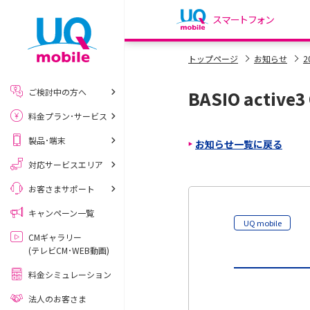
スマートフォン
my UQ WiMAX
トップページ
お知らせ
2
UQ WiMAX ご契約の方
ご検討中の方へ
BASIO acti
My UQ mobile
料金プラン･サービス
UQ mobile ご契約の方
製品･端末
お知らせ一覧に戻る
UQ mobile
データチャージサイト
対応サービスエリア
お客さまサポート
キャンペーン一覧
UQ mobile
CMギャラリー
(テレビCM･WEB動画)
料金シミュレーション
法人のお客さま