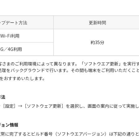
ップデート方法
更新時間
Wi-Fi利用
約35分
5G／4G利用
客さまのご利用環境によって異なります。「ソフトウエア更新」を実行
処理をバックグラウンドで行います。その間も端末をご利用いただくこ
利用をおすすめいたします。
方法
で［設定］→［ソフトウェア更新］を選択し、画面の案内に従って実施
ジョン情報
正常に完了するとビルド番号（ソフトウエアバージョン）は下記の通り