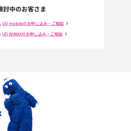
検討中のお客さま
スマホのウィジェットとは？iPhone・Android
の設定方法やおススメを紹介
UQ mobileのお申し込み・ご相談
UQ WiMAXのお申し込み・ご相談
Bluetooth®とは？Wi-Fiとの違いやスマホ・PC
との接続方法を解説
Wi-Fiを快適に使うための速度はどれくらい？
解
用途別の目安・回線ごとの平均を紹介
の
LINEでブロックされているか確認する方法は？
手順や注意点を解説
メンションとは？LINE・X・Instagram・
Facebook・TikTokでのやり方を解説