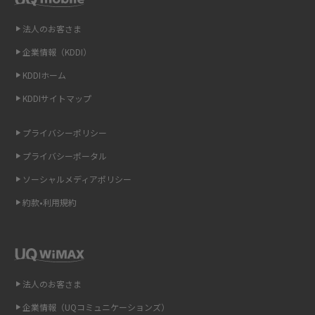
LINEの引き継ぎ方法は？対象データや事前準備・条件・注意点などを解説
法人のお客さま
企業情報（KDDI）
LINEの通知がこない時の原因と対処法9選！設定の確認手順も解説
KDDIホーム
非通知設定とは？184で電話をかける方法やiPhone・Androidの設定を解説
KDDIサイトマップ
iCloudの使用容量を減らす9つの方法！使用状況の確認手順も紹介
プライバシーポリシー
プライバシーポータル
スマホのウィジェットとは？iPhone・Androidの設定方法やおススメを紹
介
ソーシャルメディアポリシー
約款•利用規約
リプライ機能とは？LINE、X（旧Twitter）、Instagram、TikTokで送る方法
を解説
インスタのDMの送り方は？便利機能の使い方や注意点をわかりやすく解説
法人のお客さま
Bluetooth®とは？Wi-Fiとの違いやスマホ・PCとの接続方法を解説
企業情報（UQコミュニケーションズ）