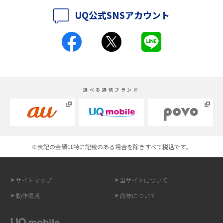
UQ公式SNSアカウント
iPhone 16とiPhone 15の違いは？カメラ・スペック・機能を徹底比較
iPhoneの機種変更のやり方は？事前準備・手順やデータ移行方法をわかり
やすく解説
スマホが高い理由は？購入費用を抑える方法や端末を選ぶ時の注意点を解
選べる通信ブランド
説！
Androidスマホとは？特徴やメリット・デメリット、おススメ機種を紹介
高校生にスマホ制限は必要？所持率やメリット・デメリットを詳しく紹介
※表記の金額は特に記載のある場合を除きすべて
税込
です。
スマホのネット通信速度が遅い原因は？すぐできる対処法や見直すポイン
トを解説
サイトマップ
当サイトについて
動作環境
商標について
スマホや携帯端末の通信速度制限とは？回避のコツや解除のタイミング・
方法を解説