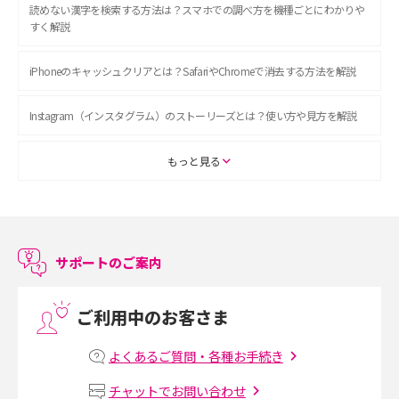
読めない漢字を検索する方法は？スマホでの調べ方を機種ごとにわかりや
すく解説
iPhoneのキャッシュクリアとは？SafariやChromeで消去する方法を解説
Instagram（インスタグラム）のストーリーズとは？使い方や見方を解説
ASMRとは？初心者向けの代表ジャンルや楽しみ方を解説
もっと見る
スマホのアラーム設定方法を解説！鳴らない原因と対処法、便利機能も紹
介
サポートのご案内
LINEで友だちを削除する方法は？方法ごとの影響や復活・復元する方法も
解説
ご利用中のお客さま
プリペイドSIMとは？種類やメリット・デメリット、利用までの流れを解説
よくあるご質問・各種お手続き
MNOとは？MVNOやMVNEとの違いやメリット・デメリットを解説
チャットでお問い合わせ