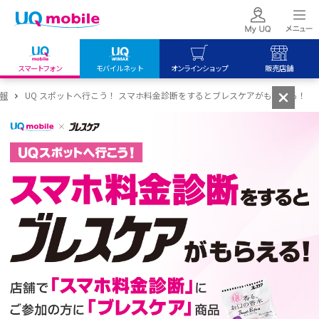
スマートフォン
モバイルネット
オンラインショップ
販売店舗
my UQ WiMAX
UQ mobile
UQ mobile
報
UQ スポットへ行こう！ スマホ料金診断をするとブレスケアがもらえる！
UQ WiMAX ご契約の方
オンラインショップ
販売店舗
My UQ mobile
UQ WiMAX
UQ WiMAX
UQ mobile ご契約の方
オンラインショップ
販売店舗
UQ mobile
データチャージサイト