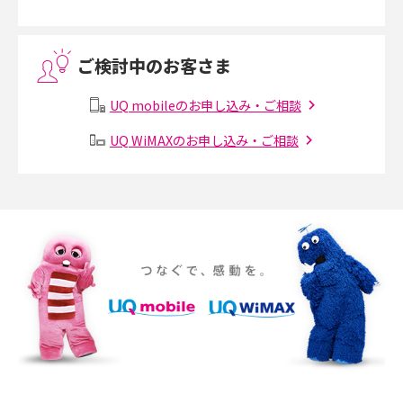
VPN接続とは？仕組みや必要性、メリット・デメリット、接続方法を解説
ご検討中のお客さま
Threads（スレッズ）とは？主な機能や登録方法、投稿の仕方を解説
UQ mobileのお申し込み・ご相談
Instagram（インスタグラム）でスクショするとバレる？バレるケースや撮
り方も解説
UQ WiMAXのお申し込み・ご相談
SMSとは？料金やできること、注意点や届かない時の対処法を解説
Discord（ディスコード）とは？使い方や用語の意味、便利な機能を解説
iPhone 16eとiPhone SE（第3世代）の違いは？サイズやスペックを比較し
て解説
iPhone 16eとiPhone 14を徹底比較！スペック・機能の違いをわかりやすく
紹介
iPhone 16シリーズのモデルを比較！価格・サイズ・カメラ性能の違いを徹
底解説