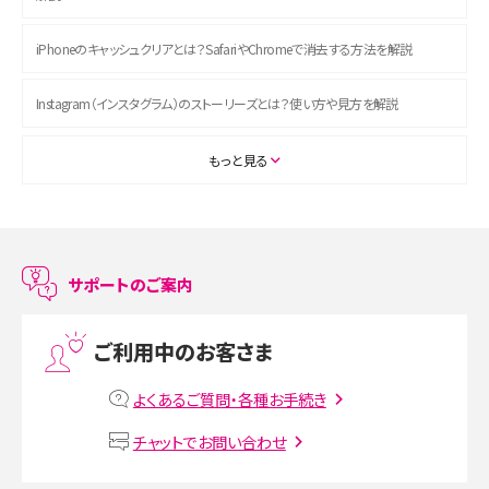
iPhoneのキャッシュクリアとは？SafariやChromeで消去する方法を解説
Instagram（インスタグラム）のストーリーズとは？使い方や見方を解説
ASMRとは？初心者向けの代表ジャンルや楽しみ方を解説
もっと見る
スマホのアラーム設定方法を解説！鳴らない原因と対処法、便利機能も紹介
LINEで友だちを削除する方法は？方法ごとの影響や復活・復元する方法も解説
サポートのご案内
プリペイドSIMとは？種類やメリット・デメリット、利用までの流れを解説
ご利用中のお客さま
MNOとは？MVNOやMVNEとの違いやメリット・デメリットを解説
よくあるご質問・各種お手続き
VPN接続とは？仕組みや必要性、メリット・デメリット、接続方法を解説
チャットでお問い合わせ
Threads（スレッズ）とは？主な機能や登録方法、投稿の仕方を解説