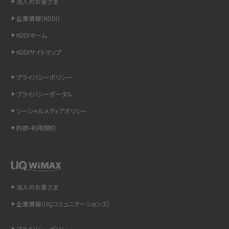
法人のお客さま
iCloudの使用容量を減らす9つの方法！使用状況の確認手順も紹介
企業情報（KDDI）
KDDIホーム
スマホのウィジェットとは？iPhone・Androidの設定方法やおススメを紹介
KDDIサイトマップ
リプライ機能とは？LINE、X（旧Twitter）、Instagram、TikTokで送る方法を解説
プライバシーポリシー
インスタのDMの送り方は？便利機能の使い方や注意点をわかりやすく解説
プライバシーポータル
ソーシャルメディアポリシー
Bluetooth®とは？Wi-Fiとの違いやスマホ・PCとの接続方法を解説
約款•利用規約
LINEで送信取り消しをする方法は？相手に知られるのか、削除との違いも紹介
「iPhoneを探す」の使い方と設定方法を紹介！ブラウザやアプリから探す方法を
詳しく解説
法人のお客さま
Wi-Fiを快適に使うための速度はどれくらい？用途別の目安・回線ごとの平均を
企業情報（UQコミュニケーションズ）
紹介
プライバシーポリシー