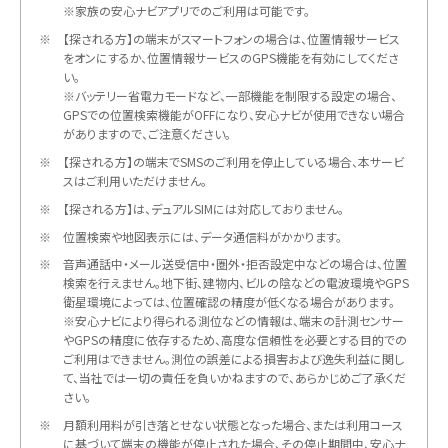
※家族の安心ナビアプリでのご利用は可能です。
※
【探される方】の端末がスマートフォンの場合は、位置情報サービス
をオンにするか、位置情報サービスのGPS機能を有効にしてくださ
い。
※バッテリー省電力モードなど、一部機能を制限する設定の場合、
GPSでの位置検索機能がOFFになり、安心ナビが使用できない場合
がありますので、ご注意ください。
※
【探される方】の端末でSMSのご利用を停止している場合、本サービ
スはご利用いただけません。
※
【探される方】は、デュアルSIMには対応しておりません。
※
位置検索や地図表示には、データ通信料がかかります。
※
音声通話中・メール送受信中・圏外・拒否設定中などの場合は、位置
検索を行えません。地下街、建物内、ビルの陰などの電波環境やGPS
衛星環境によっては、位置確認の精度が低くなる場合があります。
※安心ナビにより得られる測位などの情報は、端末の計測センサー
やGPSの精度に依存するため、高度な信頼性を必要とする目的での
ご利用はできません。測位の誤差による損害および逸失利益に関し
て、当社では一切の責任を負いかねますので、あらかじめご了承くだ
さい。
※
月額利用料が引き落とせない状態となった場合、または利用コース
に基づいて端末の機能が停止された場合、その停止期間中、安心ナ