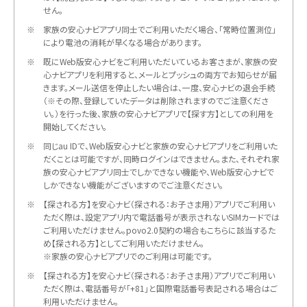
せん。
※
家族の安心ナビアプリ同士でご利用いただく場合、「常時位置測位」
により電池の消耗が早くなる場合があります。
※
既にWeb版安心ナビをご利用いただいているお客さまが、家族の安
心ナビアプリを利用すると、メールとプッシュの両方でお知らせが届
きます。メール送信を停止したい場合は、一度、安心ナビの退会手続
（※その際、登録していたデータは削除されますのでご注意くださ
い。）を行った後、家族の安心ナビアプリで【探す方】としての利用を
開始してください。
※
同じau IDで、Web版安心ナビと家族の安心ナビアプリをご利用いた
だくことは可能ですが、同時ログインはできません。また、それぞれ家
族の安心ナビアプリ同士でしかできない機能や、Web版安心ナビで
しかできない機能がございますのでご注意ください。
※
【探される方】を安心ナビ（探される：お子さま用）アプリでご利用い
ただく際は、設定アプリ内で電話番号が表示されないSIMカードでは
ご利用いただけません。povo2.0契約の場合もこちらに該当するた
め【探される方】としてご利用いただけません。
※家族の安心ナビアプリでのご利用は可能です。
※
【探される方】を安心ナビ（探される：お子さま用）アプリでご利用い
ただく際は、電話番号が「+81」と国際電話番号表記される場合はご
利用いただけません。