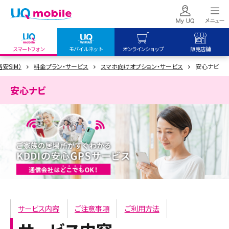
スマートフォン
モバイルネット
オンラインショップ
販売店舗
格安SIM）
料金プラン・サービス
スマホ向けオプション・サービス
安心ナビ
my UQ WiMAX
UQ mobile
UQ mobile
UQ WiMAX ご契約の方
オンラインショップ
販売店舗
安心ナビ
My UQ mobile
UQ WiMAX
UQ WiMAX
UQ mobile ご契約の方
オンラインショップ
販売店舗
UQ mobile
データチャージサイト
サービス内容
ご注意事項
ご利用方法