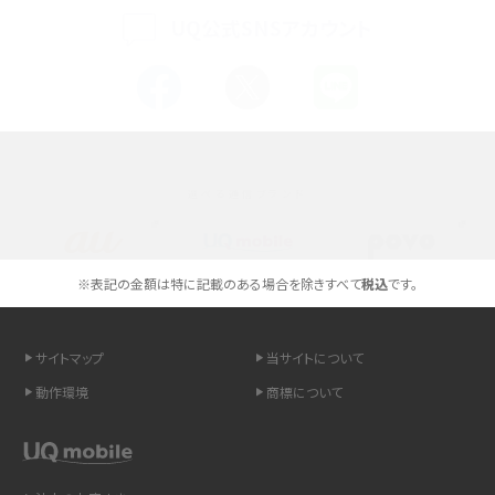
UQ公式SNSアカウント
スマホが高い理由は？購入費用を抑える方法や端末を選ぶ時の注意点を解説！
Androidスマホとは？特徴やメリット・デメリット、おススメ機種を紹介
高校生にスマホ制限は必要？所持率やメリット・デメリットを詳しく紹介
選べる通信ブランド
スマホのネット通信速度が遅い原因は？すぐできる対処法や見直すポイントを解
説
スマホや携帯端末の通信速度制限とは？回避のコツや解除のタイミング・方法
※表記の金額は特に記載のある場合を除きすべて
税込
です。
を解説
サイトマップ
当サイトについて
LINEの引き継ぎ方法は？対象データや事前準備・条件・注意点などを解説
動作環境
商標について
LINEの通知がこない時の原因と対処法9選！設定の確認手順も解説
非通知設定とは？184で電話をかける方法やiPhone・Androidの設定を解説