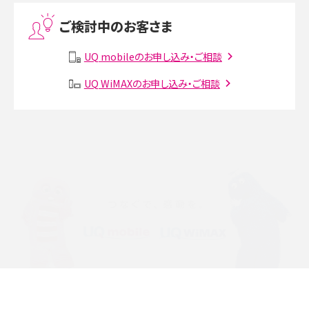
ご検討中のお客さま
Instagram（インスタグラム）でスクショするとバレる？バレるケースや撮り方も解
説
UQ mobileのお申し込み・ご相談
SMSとは？料金やできること、注意点や届かない時の対処法を解説
UQ WiMAXのお申し込み・ご相談
Discord（ディスコード）とは？使い方や用語の意味、便利な機能を解説
iPhone 16eとiPhone SE（第3世代）の違いは？サイズやスペックを比較して解説
iPhone 16eとiPhone 14を徹底比較！スペック・機能の違いをわかりやすく紹介
iPhone 16シリーズのモデルを比較！価格・サイズ・カメラ性能の違いを徹底解説
iPhone 16とiPhone 15の違いは？カメラ・スペック・機能を徹底比較
iPhoneの機種変更のやり方は？事前準備・手順やデータ移行方法をわかりやす
く解説