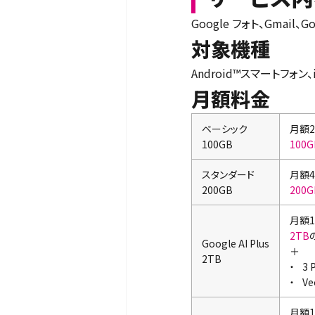
Google フォト、Gma
対象機種
Android™スマートフォン、i
月額料金
ベーシック
月額2
100GB
100G
スタンダード
月額4
200GB
200G
月額1
2TB
Google AI Plus
＋
2TB
3
V
月額1