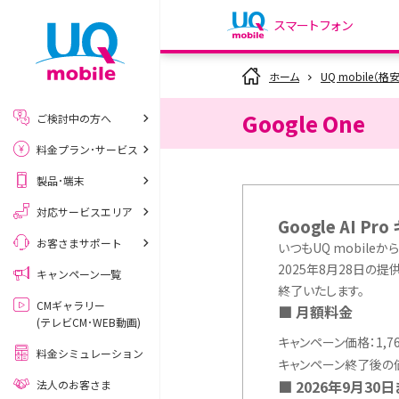
スマートフォン
my UQ WiMAX
ホーム
UQ mobile（格
UQ WiMAX ご契約の方
Google One
ご検討中の方へ
My UQ mobile
料金プラン･サービス
UQ mobile ご契約の方
製品･端末
UQ mobile
データチャージサイト
対応サービスエリア
Google AI 
お客さまサポート
いつもUQ mobileか
2025年8月28日の提
キャンペーン一覧
終了いたします。
CMギャラリー
月額料金
(テレビCM･WEB動画)
キャンペーン価格：1,7
料金シミュレーション
キャンペーン終了後の価格
2026年9月3
法人のお客さま