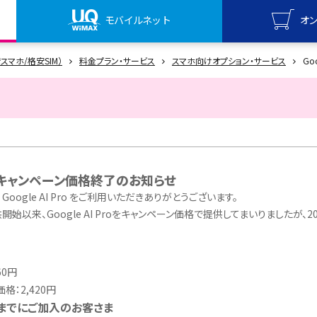
モバイルネット
オ
UQ mo
安スマホ/格安SIM）
料金プラン・サービス
スマホ向けオプション・サービス
Goo
オンライ
UQ Wi
オンライ
Pro キャンペーン価格終了のお知らせ
ら Google AI Pro をご利用いただきありがとうございます。
供開始以来、Google AI Proをキャンペーン価格で提供してまいりましたが
60円
：2,420円
0日までにご加入のお客さま