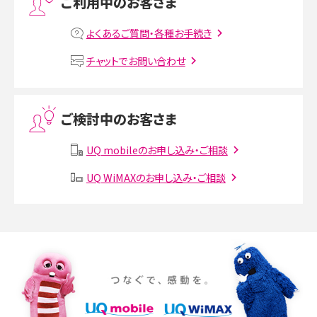
ご利用中のお客さま
MNOとは？MVNOやMVNEとの違いやメリット・デメリットを解説
よくあるご質問・各種お手続き
VPN接続とは？仕組みや必要性、メリット・デメリット、接続方法を解説
チャットでお問い合わせ
Threads（スレッズ）とは？主な機能や登録方法、投稿の仕方を解説
ご検討中のお客さま
Instagram（インスタグラム）でスクショするとバレる？バレるケースや撮り方も解
説
UQ mobileのお申し込み・ご相談
SMSとは？料金やできること、注意点や届かない時の対処法を解説
UQ WiMAXのお申し込み・ご相談
Discord（ディスコード）とは？使い方や用語の意味、便利な機能を解説
iPhone 16eとiPhone SE（第3世代）の違いは？サイズやスペックを比較して解説
iPhone 16eとiPhone 14を徹底比較！スペック・機能の違いをわかりやすく紹介
iPhone 16シリーズのモデルを比較！価格・サイズ・カメラ性能の違いを徹底解説