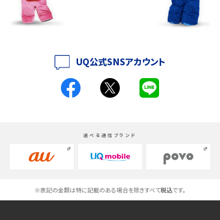
iPhone 16とiPhone 15の違いは？カメラ・スペック・機能を徹底比較
iPhoneの機種変更のやり方は？事前準備・手順やデータ移行方法をわかりやす
く解説
UQ公式SNSアカウント
スマホが高い理由は？購入費用を抑える方法や端末を選ぶ時の注意点を解説！
Androidスマホとは？特徴やメリット・デメリット、おススメ機種を紹介
高校生にスマホ制限は必要？所持率やメリット・デメリットを詳しく紹介
選べる通信ブランド
スマホのネット通信速度が遅い原因は？すぐできる対処法や見直すポイントを解
説
スマホや携帯端末の通信速度制限とは？回避のコツや解除のタイミング・方法
※表記の金額は特に記載のある場合を除きすべて
税込
です。
を解説