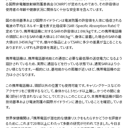
る国際非電離放射線防護委員会（ICNIRP）が定めたものであり、その許容値は
使用者の年齢や健康状況に関係なく十分な安全率を含んでいます。
国の技術基準および国際ガイドラインは電波防護の許容値を人体に吸収される
電波の平均エネルギー量を表す比吸収率（SAR：Specific Absorption Rate）で
定めており、携帯電話機に対するSARの許容値は2.0W/kgです。この携帯電話機
の頭部におけるSARの最大値は1.074W/kg
、身体に装着した場合のSARの最
※2
大値は0.345W/kg
です。個々の製品によってSARに多少の差異が生じることも
※2
ありますが、いずれも許容値を満足しています。
携帯電話機は、携帯電話基地局との通信に必要な最低限の送信電力になるよう
設計されているため、実際に通話などを行っている状態では、通常SARはより小
さい値となります。一般的には、基地局からの距離が近いほど、携帯電話機の出
力は小さくなります。
この携帯電話機は、頭部以外の位置でも使用可能です。キャリングケースなどの
アクセサリをご使用するなどして、身体から1.5センチ以上離し、かつその間に金
属（部分）が含まれないようにしてください。このことにより、本携帯電話機が国の
技術基準および電波防護の国際ガイドラインに適合していることを確認していま
す。
世界保健機関は、『携帯電話が潜在的な健康リスクをもたらすかどうかを評価す
るために、これまで20年以上にわたって多数の研究が行われてきました。今日ま