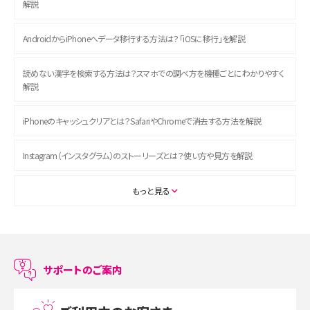
解説
AndroidからiPhoneへデータ移行する方法は？「iOSに移行」を解説
読めない漢字を検索する方法は？スマホでの調べ方を機種ごとにわかりやすく
解説
iPhoneのキャッシュクリアとは？SafariやChromeで消去する方法を解説
Instagram（インスタグラム）のストーリーズとは？使い方や見方を解説
ASMRとは？初心者向けの代表ジャンルや楽しみ方を解説
もっと見る
スマホのアラーム設定方法を解説！鳴らない原因と対処法、便利機能も紹介
LINEで友だちを削除する方法は？方法ごとの影響や復活・復元する方法も解説
サポートのご案内
プリペイドSIMとは？種類やメリット・デメリット、利用までの流れを解説