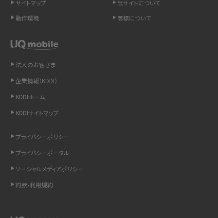
サイトマップ
当サイトについて
LINEの引き継ぎ方法は？対象データや事前準備・条件・注意点などを解説
動作環境
商標について
LINEの通知がこない時の原因と対処法9選！設定の確認手順も解説
非通知設定とは？184で電話をかける方法やiPhone・Androidの設定を解説
法人のお客さま
iCloudの使用容量を減らす9つの方法！使用状況の確認手順も紹介
企業情報（KDDI）
KDDIホーム
スマホのウィジェットとは？iPhone・Androidの設定方法やおススメを紹介
KDDIサイトマップ
リプライ機能とは？LINE、X（旧Twitter）、Instagram、TikTokで送る方法を解説
プライバシーポリシー
インスタのDMの送り方は？便利機能の使い方や注意点をわかりやすく解説
プライバシーポータル
ソーシャルメディアポリシー
Bluetooth®とは？Wi-Fiとの違いやスマホ・PCとの接続方法を解説
約款•利用規約
LINEで送信取り消しをする方法は？相手に知られるのか、削除との違いも紹介