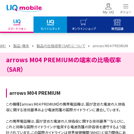
スマートフォン
モバイルネット
オンラインショップ
販売店舗
my UQ WiMAX
UQ mobile
UQ mobile
IM）
製品・端末
製品の比吸収率（SAR）について
arrows M04 PREMIUM
UQ WiMAX ご契約の方
オンラインショップ
販売店舗
arrows M04 PREMIUMの端末の比吸収率
My UQ mobile
UQ WiMAX
UQ WiMAX
UQ mobile ご契約の方
オンラインショップ
販売店舗
（SAR）
UQ mobile
データチャージサイト
arrows M04 PREMIUM
この機種【arrows M04 PREMIUM】の携帯電話機は、国が定めた電波の人体吸
収に関する技術基準および電波防護の国際ガイドラインに適合しています。
この携帯電話機は、国が定めた電波の人体吸収に関する技術基準
ならびに、
※1
これと同等な国際ガイドラインが推奨する電波防護の許容値を遵守するよう設
計されています。この国際ガイドラインは世界保健機関（WHO）と協力関係にあ