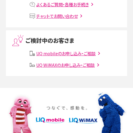
よくあるご質問・各種お手続き
VPN接続とは？仕組みや必要性、メリット・デメリット、接続方法を解説
チャットでお問い合わせ
Threads（スレッズ）とは？主な機能や登録方法、投稿の仕方を解説
ご検討中のお客さま
Instagram（インスタグラム）でスクショするとバレる？バレるケースや撮り方も解
説
UQ mobileのお申し込み・ご相談
SMSとは？料金やできること、注意点や届かない時の対処法を解説
UQ WiMAXのお申し込み・ご相談
Discord（ディスコード）とは？使い方や用語の意味、便利な機能を解説
iPhone 16eとiPhone SE（第3世代）の違いは？サイズやスペックを比較して解説
iPhone 16eとiPhone 14を徹底比較！スペック・機能の違いをわかりやすく紹介
iPhone 16シリーズのモデルを比較！価格・サイズ・カメラ性能の違いを徹底解説