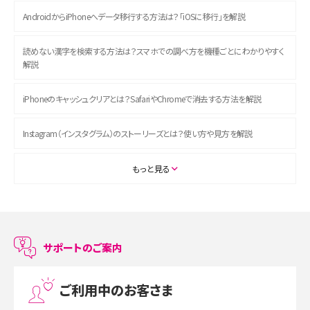
AndroidからiPhoneへデータ移行する方法は？「iOSに移行」を解説
読めない漢字を検索する方法は？スマホでの調べ方を機種ごとにわかりやすく
解説
iPhoneのキャッシュクリアとは？SafariやChromeで消去する方法を解説
Instagram（インスタグラム）のストーリーズとは？使い方や見方を解説
ASMRとは？初心者向けの代表ジャンルや楽しみ方を解説
もっと見る
スマホのアラーム設定方法を解説！鳴らない原因と対処法、便利機能も紹介
LINEで友だちを削除する方法は？方法ごとの影響や復活・復元する方法も解説
サポートのご案内
プリペイドSIMとは？種類やメリット・デメリット、利用までの流れを解説
ご利用中のお客さま
MNOとは？MVNOやMVNEとの違いやメリット・デメリットを解説