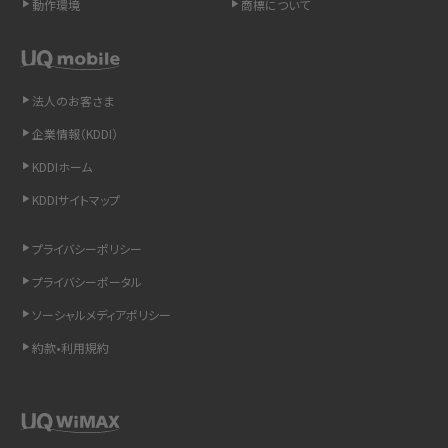
動作環境
商標について
LINEの通知がこない時の原因と対処法9選！設定の確認手順も解説
非通知設定とは？184で電話をかける方法やiPhone・Androidの設定を解説
法人のお客さま
iCloudの使用容量を減らす9つの方法！使用状況の確認手順も紹介
企業情報（KDDI）
KDDIホーム
スマホのウィジェットとは？iPhone・Androidの設定方法やおススメを紹介
KDDIサイトマップ
リプライ機能とは？LINE、X（旧Twitter）、Instagram、TikTokで送る方法を解説
プライバシーポリシー
インスタのDMの送り方は？便利機能の使い方や注意点をわかりやすく解説
プライバシーポータル
ソーシャルメディアポリシー
Bluetooth®とは？Wi-Fiとの違いやスマホ・PCとの接続方法を解説
約款•利用規約
LINEで送信取り消しをする方法は？相手に知られるのか、削除との違いも紹介
「iPhoneを探す」の使い方と設定方法を紹介！ブラウザやアプリから探す方法を
詳しく解説