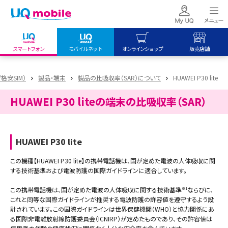
スマートフォン
モバイルネット
オンラインショップ
販売店舗
my UQ WiMAX
UQ mobile
UQ mobile
/格安SIM）
製品・端末
製品の比吸収率（SAR）について
HUAWEI P30 lite
UQ WiMAX ご契約の方
オンラインショップ
販売店舗
HUAWEI P30 liteの端末の比吸収率（SAR）
My UQ mobile
UQ WiMAX
UQ WiMAX
UQ mobile ご契約の方
オンラインショップ
販売店舗
UQ mobile
HUAWEI P30 lite
データチャージサイト
この機種【HUAWEI P30 lite】の携帯電話機は、国が定めた電波の人体吸収に関
する技術基準および電波防護の国際ガイドラインに適合しています。
この携帯電話機は、国が定めた電波の人体吸収に関する技術基準
ならびに、
※1
これと同等な国際ガイドラインが推奨する電波防護の許容値を遵守するよう設
計されています。この国際ガイドラインは世界保健機関（WHO）と協力関係にあ
る国際非電離放射線防護委員会（ICNIRP）が定めたものであり、その許容値は