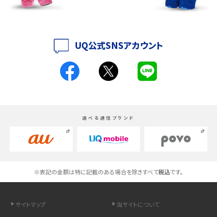
iPhone 16とiPhone 15の違いは？カメラ・スペック・機能を徹底比較
iPhoneの機種変更のやり方は？事前準備・手順やデータ移行方法をわかりやす
く解説
UQ公式SNSアカウント
スマホが高い理由は？購入費用を抑える方法や端末を選ぶ時の注意点を解説！
Androidスマホとは？特徴やメリット・デメリット、おススメ機種を紹介
高校生にスマホ制限は必要？所持率やメリット・デメリットを詳しく紹介
選べる通信ブランド
スマホのネット通信速度が遅い原因は？すぐできる対処法や見直すポイントを解
説
スマホや携帯端末の通信速度制限とは？回避のコツや解除のタイミング・方法
※表記の金額は特に記載のある場合を除きすべて
税込
です。
を解説
サイトマップ
当サイトについて
LINEの引き継ぎ方法は？対象データや事前準備・条件・注意点などを解説