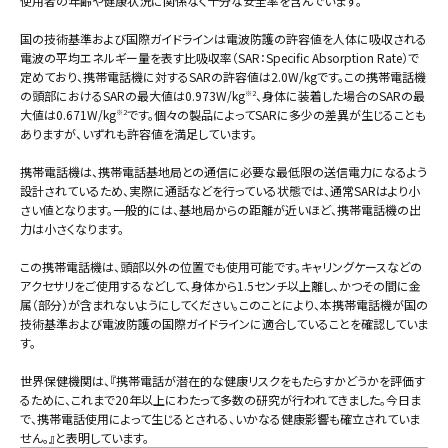
使用者の年齢や健康状況に関係なく十分な安全率を含んでいます。
国の技術基準および国際ガイドラインは電波防護の許容値を人体に吸収される
電波の平均エネルギー量を表す比吸収率（SAR：Specific Absorption Rate）で
定めており、携帯電話機に対するSARの許容値は2.0W/kgです。この携帯電話機
の頭部におけるSARの最大値は0.973W/kg
、身体に装着した場合のSARの最
※2
大値は0.671W/kg
です。個々の製品によってSARに多少の差異が生じることも
※2
ありますが、いずれも許容値を満足しています。
携帯電話機は、携帯電話基地局との通信に必要な最低限の送信電力になるよう
設計されているため、実際に通話などを行っている状態では、通常SARはより小
さい値となります。一般的には、基地局からの距離が近いほど、携帯電話機の出
力は小さくなります。
この携帯電話機は、頭部以外の位置でも使用可能です。キャリングケースなどの
アクセサリをご使用するなどして、身体から1.5センチ以上離し、かつその間に金
属（部分）が含まれないようにしてください。このことにより、本携帯電話機が国の
技術基準および電波防護の国際ガイドラインに適合していることを確認していま
す。
世界保健機関は、『携帯電話が潜在的な健康リスクをもたらすかどうかを評価す
るために、これまで20年以上にわたって多数の研究が行われてきました。今日ま
で、携帯電話使用によって生じるとされる、いかなる健康影響も確立されていま
せん。』と表明しています。