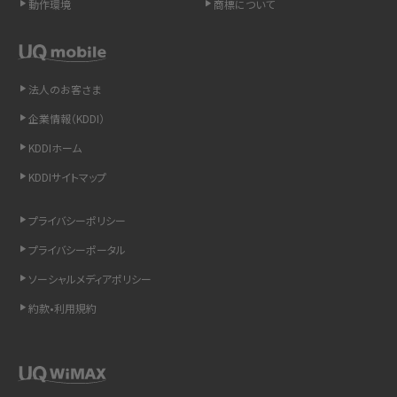
動作環境
商標について
LINEの通知がこない時の原因と対処法9選！設定の確認手順も解説
非通知設定とは？184で電話をかける方法やiPhone・Androidの設定を解説
法人のお客さま
iCloudの使用容量を減らす9つの方法！使用状況の確認手順も紹介
企業情報（KDDI）
KDDIホーム
スマホのウィジェットとは？iPhone・Androidの設定方法やおススメを紹介
KDDIサイトマップ
リプライ機能とは？LINE、X（旧Twitter）、Instagram、TikTokで送る方法を解説
プライバシーポリシー
インスタのDMの送り方は？便利機能の使い方や注意点をわかりやすく解説
プライバシーポータル
ソーシャルメディアポリシー
Bluetooth®とは？Wi-Fiとの違いやスマホ・PCとの接続方法を解説
約款•利用規約
LINEで送信取り消しをする方法は？相手に知られるのか、削除との違いも紹介
「iPhoneを探す」の使い方と設定方法を紹介！ブラウザやアプリから探す方法を
詳しく解説