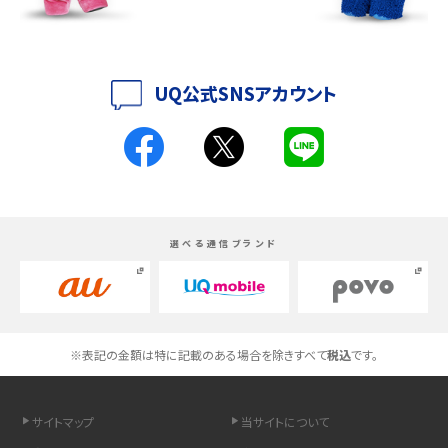
iPhone 16とiPhone 15の違いは？カメラ・スペック・機能を徹底比較
iPhoneの機種変更のやり方は？事前準備・手順やデータ移行方法をわかりやす
く解説
UQ公式SNSアカウント
スマホが高い理由は？購入費用を抑える方法や端末を選ぶ時の注意点を解説！
Androidスマホとは？特徴やメリット・デメリット、おススメ機種を紹介
高校生にスマホ制限は必要？所持率やメリット・デメリットを詳しく紹介
選べる通信ブランド
スマホのネット通信速度が遅い原因は？すぐできる対処法や見直すポイントを解
説
スマホや携帯端末の通信速度制限とは？回避のコツや解除のタイミング・方法
※表記の金額は特に記載のある場合を除きすべて
税込
です。
を解説
サイトマップ
当サイトについて
LINEの引き継ぎ方法は？対象データや事前準備・条件・注意点などを解説