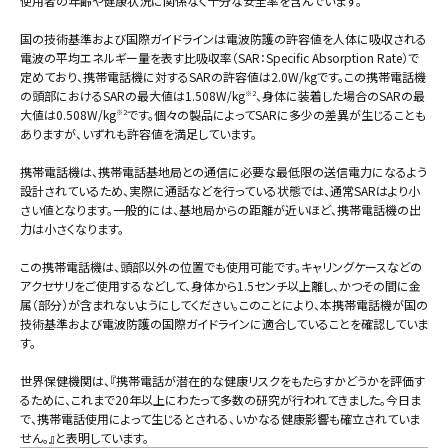
使用者の年齢や健康状況に関係なく十分な安全率を含んでいます。
国の技術基準および国際ガイドラインは電波防護の許容値を人体に吸収される
電波の平均エネルギー量を表す比吸収率（SAR：Specific Absorption Rate）で
定めており、携帯電話機に対するSARの許容値は2.0W/kgです。この携帯電話機
の頭部におけるSARの最大値は1.508W/kg
、身体に装着した場合のSARの最
※2
大値は0.508W/kg
です。個々の製品によってSARに多少の差異が生じることも
※2
ありますが、いずれも許容値を満足しています。
携帯電話機は、携帯電話基地局との通信に必要な最低限の送信電力になるよう
設計されているため、実際に通話などを行っている状態では、通常SARはより小
さい値となります。一般的には、基地局からの距離が近いほど、携帯電話機の出
力は小さくなります。
この携帯電話機は、頭部以外の位置でも使用可能です。キャリングケースなどの
アクセサリをご使用するなどして、身体から1.5センチ以上離し、かつその間に金
属（部分）が含まれないようにしてください。このことにより、本携帯電話機が国の
技術基準および電波防護の国際ガイドラインに適合していることを確認していま
す。
世界保健機関は、『携帯電話が潜在的な健康リスクをもたらすかどうかを評価す
るために、これまで20年以上にわたって多数の研究が行われてきました。今日ま
で、携帯電話使用によって生じるとされる、いかなる健康影響も確立されていま
せん。』と表明しています。