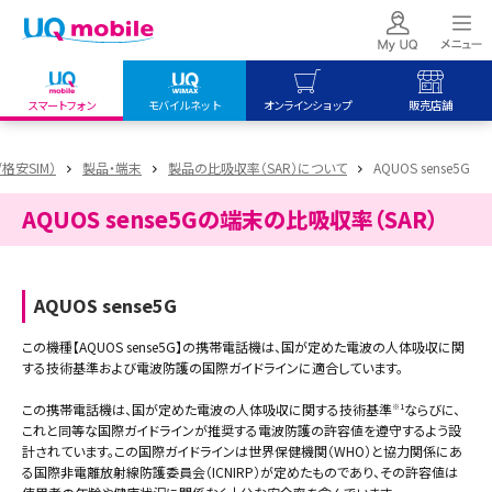
スマートフォン
モバイルネット
オンラインショップ
販売店舗
my UQ WiMAX
UQ mobile
UQ mobile
/格安SIM）
製品・端末
製品の比吸収率（SAR）について
AQUOS sense5G
UQ WiMAX ご契約の方
オンラインショップ
販売店舗
AQUOS sense5Gの端末の比吸収率（SAR）
My UQ mobile
UQ WiMAX
UQ WiMAX
UQ mobile ご契約の方
オンラインショップ
販売店舗
UQ mobile
AQUOS sense5G
データチャージサイト
この機種【AQUOS sense5G】の携帯電話機は、国が定めた電波の人体吸収に関
する技術基準および電波防護の国際ガイドラインに適合しています。
この携帯電話機は、国が定めた電波の人体吸収に関する技術基準
ならびに、
※1
これと同等な国際ガイドラインが推奨する電波防護の許容値を遵守するよう設
計されています。この国際ガイドラインは世界保健機関（WHO）と協力関係にあ
る国際非電離放射線防護委員会（ICNIRP）が定めたものであり、その許容値は