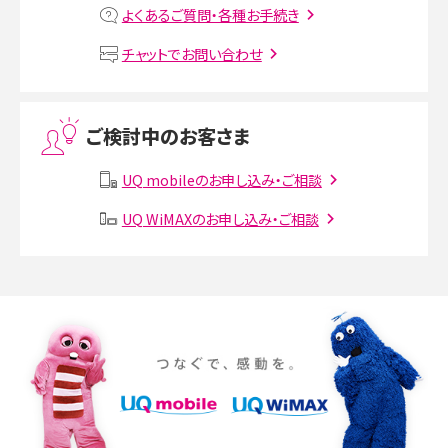
よくあるご質問・各種お手続き
VPN接続とは？仕組みや必要性、メリット・デメリット、接続方法を解説
チャットでお問い合わせ
Threads（スレッズ）とは？主な機能や登録方法、投稿の仕方を解説
ご検討中のお客さま
Instagram（インスタグラム）でスクショするとバレる？バレるケースや撮り方も解
説
UQ mobileのお申し込み・ご相談
SMSとは？料金やできること、注意点や届かない時の対処法を解説
UQ WiMAXのお申し込み・ご相談
Discord（ディスコード）とは？使い方や用語の意味、便利な機能を解説
iPhone 16eとiPhone SE（第3世代）の違いは？サイズやスペックを比較して解説
iPhone 16eとiPhone 14を徹底比較！スペック・機能の違いをわかりやすく紹介
iPhone 16シリーズのモデルを比較！価格・サイズ・カメラ性能の違いを徹底解説