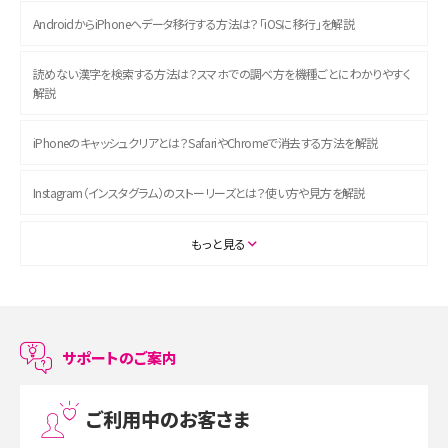
AndroidからiPhoneへデータ移行する方法は？「iOSに移行」を解説
読めない漢字を検索する方法は？スマホでの調べ方を機種ごとにわかりやすく
解説
iPhoneのキャッシュクリアとは？SafariやChromeで消去する方法を解説
Instagram（インスタグラム）のストーリーズとは？使い方や見方を解説
ASMRとは？初心者向けの代表ジャンルや楽しみ方を解説
もっと見る
スマホのアラーム設定方法を解説！鳴らない原因と対処法、便利機能も紹介
LINEで友だちを削除する方法は？方法ごとの影響や復活・復元する方法も解説
サポートのご案内
プリペイドSIMとは？種類やメリット・デメリット、利用までの流れを解説
ご利用中のお客さま
MNOとは？MVNOやMVNEとの違いやメリット・デメリットを解説