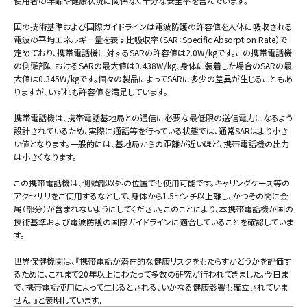
使用者の年齢や健康状況に関係なく十分な安全率を含んでいます。
国の技術基準および国際ガイドラインは電波防護の許容値を人体に吸収される
電波の平均エネルギー量を表す比吸収率（SAR：Specific Absorption Rate）で
定めており、携帯電話機に対するSARの許容値は2.0W/kgです。この携帯電話機
の側頭部におけるSARの最大値は0.438W/kg、身体に装着した場合のSARの最
大値は0.345W/kgです。個々の製品によってSARに多少の差異が生じることもあ
りますが、いずれも許容値を満足しています。
携帯電話機は、携帯電話基地局との通信に必要な最低限の送信電力になるよう
設計されているため、実際に通話等を行っている状態では、通常SARはより小さ
い値となります。一般的には、基地局からの距離が近いほど、携帯電話機の出力
は小さくなります。
この携帯電話機は、側頭部以外の位置でも使用可能です。キャリングケース等の
アクセサリをご使用するなどして、身体から1.5センチ以上離し、かつその間に金
属（部分）が含まれないようにしてください。このことにより、本携帯電話機が国の
技術基準および電波防護の国際ガイドラインに適合していることを確認していま
す。
世界保健機関は、『携帯電話が潜在的な健康リスクをもたらすかどうかを評価す
るために、これまで20年以上にわたって多数の研究が行われてきました。今日ま
で、携帯電話使用によって生じるとされる、いかなる健康影響も確立されていま
せん。』と表明しています。