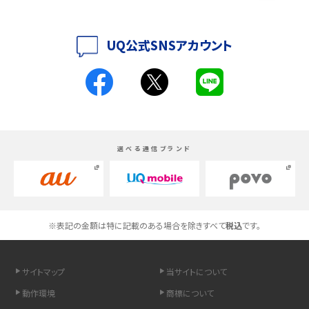
iPhoneの機種変更のやり方は？事前準備・手順やデータ移行方法をわかりやす
く解説
UQ公式SNSアカウント
スマホが高い理由は？購入費用を抑える方法や端末を選ぶ時の注意点を解説！
Androidスマホとは？特徴やメリット・デメリット、おススメ機種を紹介
高校生にスマホ制限は必要？所持率やメリット・デメリットを詳しく紹介
選べる通信ブランド
スマホのネット通信速度が遅い原因は？すぐできる対処法や見直すポイントを解
説
スマホや携帯端末の通信速度制限とは？回避のコツや解除のタイミング・方法
※表記の金額は特に記載のある場合を除きすべて
税込
です。
を解説
サイトマップ
当サイトについて
LINEの引き継ぎ方法は？対象データや事前準備・条件・注意点などを解説
動作環境
商標について
LINEの通知がこない時の原因と対処法9選！設定の確認手順も解説