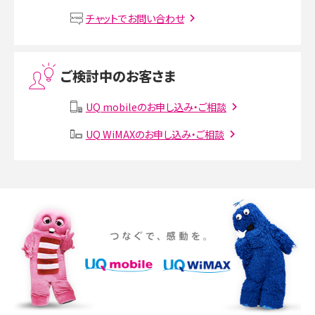
VPN接続とは？仕組みや必要性、メリット・デメリット、接続方法を解説
チャットでお問い合わせ
Threads（スレッズ）とは？主な機能や登録方法、投稿の仕方を解説
ご検討中のお客さま
Instagram（インスタグラム）でスクショするとバレる？バレるケースや撮り方も解
説
UQ mobileのお申し込み・ご相談
SMSとは？料金やできること、注意点や届かない時の対処法を解説
UQ WiMAXのお申し込み・ご相談
Discord（ディスコード）とは？使い方や用語の意味、便利な機能を解説
iPhone 16eとiPhone SE（第3世代）の違いは？サイズやスペックを比較して解説
iPhone 16eとiPhone 14を徹底比較！スペック・機能の違いをわかりやすく紹介
iPhone 16シリーズのモデルを比較！価格・サイズ・カメラ性能の違いを徹底解説
iPhone 16とiPhone 15の違いは？カメラ・スペック・機能を徹底比較