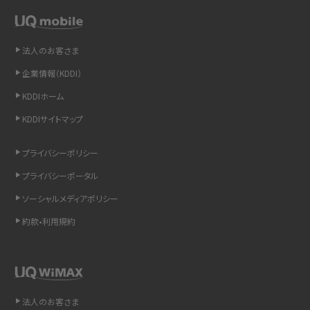
非通知設定とは？184で電話をかける方法やiPhone・Androidの設定を解説
法人のお客さま
iCloudの使用容量を減らす9つの方法！使用状況の確認手順も紹介
企業情報（KDDI）
KDDIホーム
スマホのウィジェットとは？iPhone・Androidの設定方法やおススメを紹介
KDDIサイトマップ
リプライ機能とは？LINE、X（旧Twitter）、Instagram、TikTokで送る方法を解説
プライバシーポリシー
インスタのDMの送り方は？便利機能の使い方や注意点をわかりやすく解説
プライバシーポータル
ソーシャルメディアポリシー
Bluetooth®とは？Wi-Fiとの違いやスマホ・PCとの接続方法を解説
約款•利用規約
LINEで送信取り消しをする方法は？相手に知られるのか、削除との違いも紹介
「iPhoneを探す」の使い方と設定方法を紹介！ブラウザやアプリから探す方法を
詳しく解説
法人のお客さま