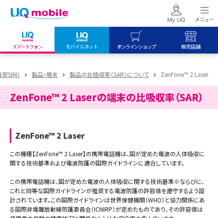
スマートフォン
モバイルネット
オンラインショップ
販売店舗
my UQ WiMAX
UQ mobile
UQ mobile
格安SIM）
製品・端末
製品の比吸収率（SAR）について
ZenFone™ 2 Laser
UQ WiMAX ご契約の方
オンラインショップ
販売店舗
ZenFone™ 2 Laserの端末の比吸収率（SAR）
My UQ mobile
UQ WiMAX
UQ WiMAX
UQ mobile ご契約の方
オンラインショップ
販売店舗
UQ mobile
ZenFone™ 2 Laser
データチャージサイト
この機種【ZenFone™ 2 Laser】の携帯電話機は、国が定めた電波の人体吸収に
関する技術基準および電波防護の国際ガイドラインに適合しています。
この携帯電話機は、国が定めた電波の人体吸収に関する技術基準※ならびに、
これと同等な国際ガイドラインが推奨する電波防護の許容値を遵守するよう設
計されています。この国際ガイドラインは世界保健機関（WHO）と協力関係にあ
る国際非電離放射線防護委員会（ICNIRP）が定めたものであり、その許容値は