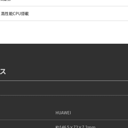
、高性能CPU搭載
ス
HUAWEI
約146.5×72×7.2mm