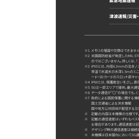
緊急地震速報
津波速報/災害
※1
メモリの増設や交換はできません
※2
米国国防総省が制定したMIL-STD
のではございません。詳しくは、「
※3
IPX5とは、内径6.3mmの注
常温で水道水の水深1.5mのと
ード・SDカードのスロット部キ
※4
IP6Xとは、保護度合いをさし
※5
5Gは一部エリアで提供。最大通
※6
データ通信が”〇”の場合でも、く
※7
政府による国民保護に関する情報
国土交通省による洪水情報
国や地方公共団体が配信する災
※
記載の内容は本機種の仕様です
※
記載の通信速度はいずれもベス
る場合があります。通信速度は記
※
テザリング時の通信速度は接続
※
本機種は日本国内において3G