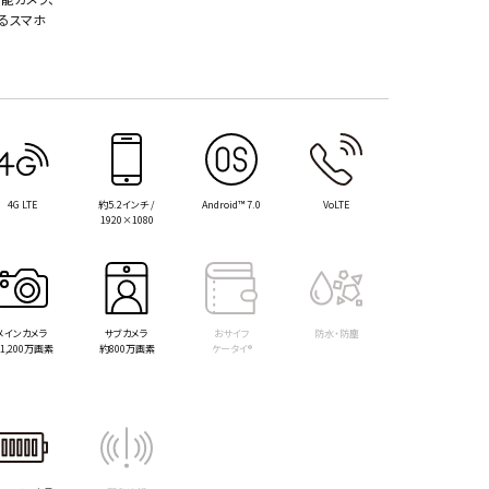
るスマホ
4G LTE
約5.2インチ /
Android™ 7.0
VoLTE
1920×1080
メインカメラ
サブカメラ
おサイフ
防水・防塵
1,200万画素
約800万画素
ケータイ®