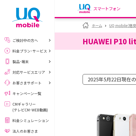
スマートフォン
my UQ WiMAX
ホーム
UQ mobile（格
UQ WiMAX ご契約の方
HUAWEI P10 li
ご検討中の方へ
My UQ mobile
料金プラン･サービス
UQ mobile ご契約の方
製品･端末
UQ mobile
データチャージサイト
対応サービスエリア
2025年5月22日現在
お客さまサポート
キャンペーン一覧
CMギャラリー
(テレビCM･WEB動画)
料金シミュレーション
法人のお客さま