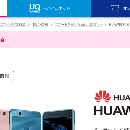
モバイルネット
オ
UQ mo
安スマホ/格安SIM）
製品・端末
スマートフォン（Androidスマホ）
HUAWEI P10 l
オンライ
te
UQ Wi
オンライ
の情報
美しいディスプレイ、高性