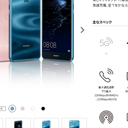
急速充電、全てをかなえ
主なスペック
5G
最大通信速度
下り最大
約
220Mbps(WiMAX2+)
、225Mbps(4GLTE)
OR