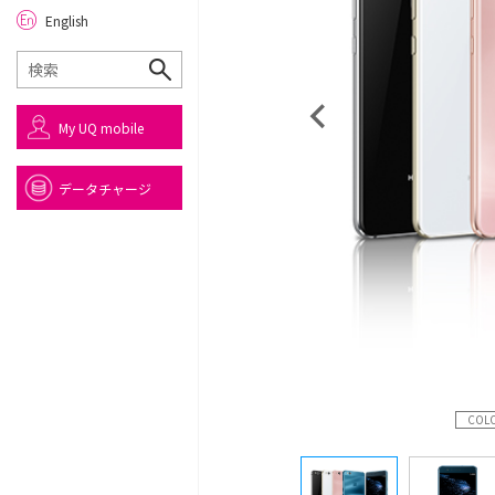
English
My UQ mobile
データチャージ
COL