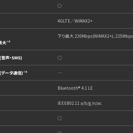
○
4GLTE／WiMAX2+
下り最大 220Mbps(WiMAX2+)、225Mbps
最大
※5
音声・SMS)
◯
(データ通信)
―
※6
Bluetooth® 4.1 LE
IEEE802.11 a/b/g/n/ac
○