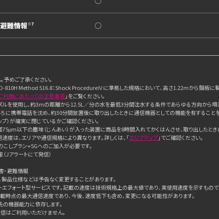
○
・避難情報
○
※7
。予めご了承ください。
-810H Method 516.8：Shock ProcedureⅣに準拠した規格において、高さ1.2
ご利用にあたっての注意事項
」をご覧ください。
水ノズルを使用し、約3mの距離から12.5L／分の水を最低3分間注水する条件であらゆる方向から噴
ころに携帯電話を沈め、約30分間放置後に取り出したときに通信機器としての機能を有することを意
ャップ）が確実に閉じているかご確認ください。
、直径75μm以下の塵埃（じんあい）が入った装置に商品を8時間入れてかくはんさせ、取り出した
信速度は、エリアや通信規格により異なります。詳しくは、「
エリアマップ
」でご確認ください。
りこしプラン+5Gへのご加入が必要です。
（Jアラートにて発信）
害・避難情報
。製品仕様などは予告なく変更することがあります。
トエフォート型サービスです。記載の速度は技術規格上の最大値であり、実使用速度を示すもので
載時点の最大通信速度であり、今後、速度低下も含め、変更になる可能性があります。
先の機器能力に依存します。
通信はご利用いただけません。