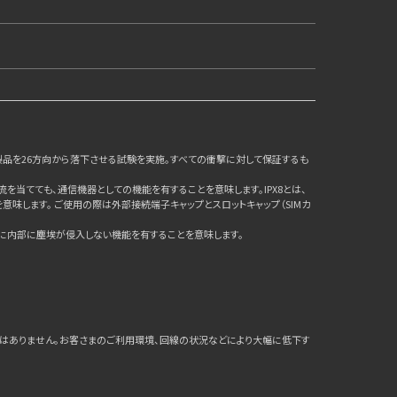
2mから鋼板に製品を26方向から落下させる試験を実施。すべての衝撃に対して保証するも
流を当てても、通信機器としての機能を有することを意味します。IPX8とは、
味します。 ご使用の際は外部接続端子キャップとスロットキャップ（SIMカ
ときに内部に塵埃が侵入しない機能を有することを意味します。
はありません。お客さまのご利用環境、回線の状況などにより大幅に低下す