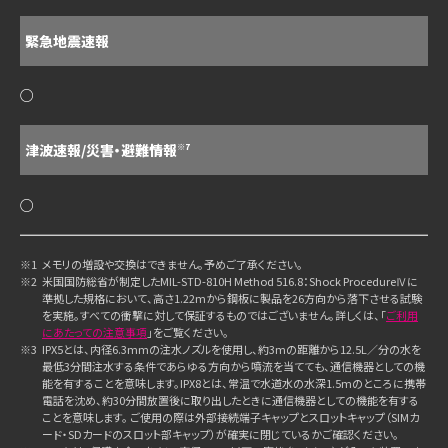
緊急地震速報
○
津波速報/災害・避難情報
※7
○
※1
メモリの増設や交換はできません。予めご了承ください。
※2
米国国防総省が制定したMIL-STD-810H Method 516.8：Shock ProcedureⅣに
準拠した規格において、高さ1.22mから鋼板に製品を26方向から落下させる試験
を実施。すべての衝撃に対して保証するものではございません。詳しくは、「
ご利用
にあたっての注意事項
」をご覧ください。
※3
IPX5とは、内径6.3mmの注水ノズルを使用し、約3mの距離から12.5L／分の水を
最低3分間注水する条件であらゆる方向から噴流を当てても、通信機器としての機
能を有することを意味します。IPX8とは、常温で水道水の水深1.5mのところに携帯
電話を沈め、約30分間放置後に取り出したときに通信機器としての機能を有する
ことを意味します。 ご使用の際は外部接続端子キャップとスロットキャップ（SIMカ
ード・SDカードのスロット部キャップ）が確実に閉じているかご確認ください。