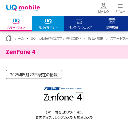
スマートフォン
モバイルネット
オンラインショップ
販売店舗
my UQ WiMAX
UQ mobile
UQ mobile
ホーム
UQ mobile（格安スマホ/格安SIM）
製品・端末
スマートフォン
UQ WiMAX ご契約の方
オンラインショップ
販売店舗
ZenFone 4
My UQ mobile
UQ WiMAX
UQ WiMAX
UQ mobile ご契約の方
オンラインショップ
販売店舗
UQ mobile
2025年5月22日現在の情報
データチャージサイト
その一瞬を、よりワイドに。
背面デュアルレンズカメラ & 広角カメラ