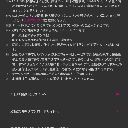
※4
IP6Xとは、保護度合いをさし、直径75μm以下の塵埃（じんあい）が入った装置に商
品を8時間入れてかくはんさせ、取り出したときに内部に塵埃が侵入しない機能を
有することを意味します。
※5
5Gは一部エリアで提供。最大通信速度は、エリアや通信規格により異なります。詳
しくは、「
エリアマップ
」でご確認ください。
※6
データ通信が”〇”の場合でも、くりこしプラン+5Gへのご加入が必要です。
※7
政府による国民保護に関する情報（Jアラートにて発信）
国土交通省による洪水情報
国や地方公共団体が配信する災害・避難情報
※
記載の内容は本機種の仕様です。製品仕様などは予告なく変更することがありま
す。
※
記載の通信速度はいずれもベストエフォート型サービスです。記載の速度は技術規
格上の最大値であり、実使用速度を示すものではありません。お客さまのご利用環
境、回線の状況などにより大幅に低下する場合があります。通信速度は記載時点の
最大通信速度であり、今後、速度低下も含め、変更になる可能性があります。
※
テザリング時の通信速度は接続先の機器能力に依存します。
※
本機種は日本国内において3G通信はご利用いただけません。
詳細は製品公式サイトへ
取扱説明書ダウンロードサイトへ