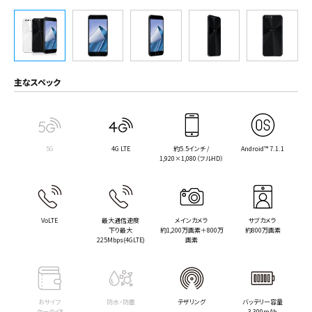
主なスペック
5G
4G LTE
約5.5インチ /
Android™ 7.1.1
1,920×1,080（フルHD）
VoLTE
最大通信速度
メインカメラ
サブカメラ
下り最大
約1,200万画素＋800万
約800万画素
225Mbps(4GLTE)
画素
おサイフ
防水・防塵
テザリング
バッテリー容量
ケータイ®
3,300mAh