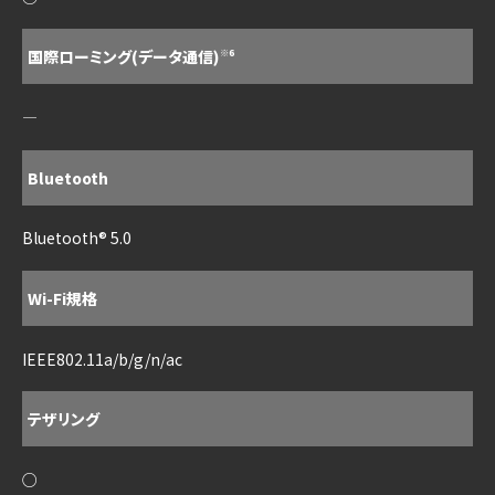
国際ローミング(データ通信)
※6
―
Bluetooth
Bluetooth® 5.0
Wi-Fi規格
IEEE802.11a/b/g/n/ac
テザリング
○