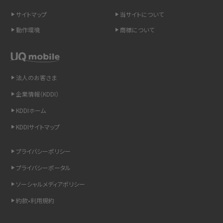
サイトマップ
当サイトについて
LINEの引き継ぎ方法は？対象データや事前準備・条件・注意点などを解説
動作環境
商標について
LINEの通知がこない時の原因と対処法9選！設定の確認手順も解説
非通知設定とは？184で電話をかける方法やiPhone・Androidの設定を解説
法人のお客さま
iCloudの使用容量を減らす9つの方法！使用状況の確認手順も紹介
企業情報（KDDI）
KDDIホーム
スマホのウィジェットとは？iPhone・Androidの設定方法やおススメを紹介
KDDIサイトマップ
リプライ機能とは？LINE、X（旧Twitter）、Instagram、TikTokで送る方法を解説
プライバシーポリシー
インスタのDMの送り方は？便利機能の使い方や注意点をわかりやすく解説
プライバシーポータル
ソーシャルメディアポリシー
Bluetooth®とは？Wi-Fiとの違いやスマホ・PCとの接続方法を解説
約款•利用規約
LINEで送信取り消しをする方法は？相手に知られるのか、削除との違いも紹介