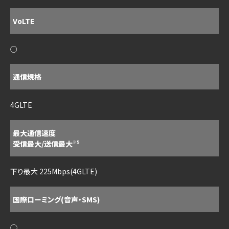
VoLTE
○
通信規格
4GLTE
最大通信速度
受信最大/送信最大
※5
下り最大 225Mbps(4GLTE)
国際ローミング(音声・SMS)
◯