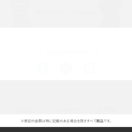
iPhone 16シリーズのモデルを比較！価格・サイズ・カメラ性能の違いを徹底解説
iPhone 16とiPhone 15の違いは？カメラ・スペック・機能を徹底比較
iPhoneの機種変更のやり方は？事前準備・手順やデータ移行方法をわかりやす
く解説
UQ公式SNSアカウント
スマホが高い理由は？購入費用を抑える方法や端末を選ぶ時の注意点を解説！
Androidスマホとは？特徴やメリット・デメリット、おススメ機種を紹介
高校生にスマホ制限は必要？所持率やメリット・デメリットを詳しく紹介
選べる通信ブランド
スマホのネット通信速度が遅い原因は？すぐできる対処法や見直すポイントを解
説
スマホや携帯端末の通信速度制限とは？回避のコツや解除のタイミング・方法
※表記の金額は特に記載のある場合を除きすべて
税込
です。
を解説