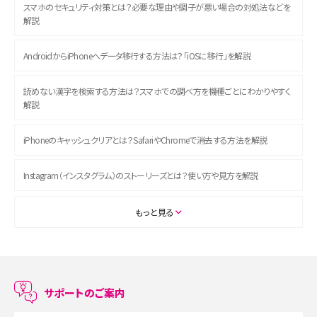
スマホのセキュリティ対策とは？必要な理由や調子が悪い場合の対処法などを
解説
AndroidからiPhoneへデータ移行する方法は？「iOSに移行」を解説
読めない漢字を検索する方法は？スマホでの調べ方を機種ごとにわかりやすく
解説
iPhoneのキャッシュクリアとは？SafariやChromeで消去する方法を解説
Instagram（インスタグラム）のストーリーズとは？使い方や見方を解説
ASMRとは？初心者向けの代表ジャンルや楽しみ方を解説
もっと見る
スマホのアラーム設定方法を解説！鳴らない原因と対処法、便利機能も紹介
LINEで友だちを削除する方法は？方法ごとの影響や復活・復元する方法も解説
サポートのご案内
プリペイドSIMとは？種類やメリット・デメリット、利用までの流れを解説