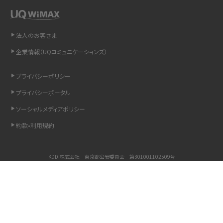
「iPhoneを探す」の使い方と設定方法を紹介！ブラウザやアプリから探す方法を
詳しく解説
法人のお客さま
Wi-Fiを快適に使うための速度はどれくらい？用途別の目安・回線ごとの平均を
企業情報（UQコミュニケーションズ）
紹介
プライバシーポリシー
LINEの着信音や通知音の設定・変更方法を解説！鳴らない場合の対処法も紹介
プライバシーポータル
ソーシャルメディアポリシー
着信拒否とは？設定方法やブロックした番号の確認方法を解説
約款•利用規約
LINEでブロックされているか確認する方法は？手順や注意点を解説
KDDI株式会社 東京都公安委員会 第301001102509号
iCloudとは？バックアップ設定方法や空き容量が足りない時の対処法を紹介
COPYRIGHT © KDDI CORPORATION, ALL RIGHTS RESERVED.
ASMRとは？意味や動画の種類、楽しみ方を紹介
Copyright © UQ Communications Inc. all rights reserved.
©PINK GACHA&BLUE MUKU
©BLUE GACHAMUKU
メンションとは？LINE・X・Instagram・Facebook・TikTokでのやり方を解説