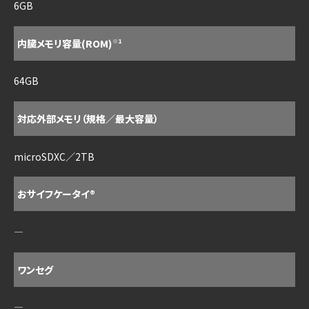
6GB
内臓メモリ容量(ROM)
※1
64GB
対応外部メモリ（規格／最大容量）
microSDXC／2TB
おサイフケータイ®
―
ワンセグ
―