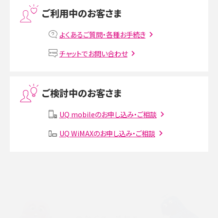
ご利用中のお客さま
MNOとは？MVNOやMVNEとの違いやメリット・デメリットを解説
よくあるご質問・各種お手続き
VPN接続とは？仕組みや必要性、メリット・デメリット、接続方法を解説
チャットでお問い合わせ
Threads（スレッズ）とは？主な機能や登録方法、投稿の仕方を解説
ご検討中のお客さま
Instagram（インスタグラム）でスクショするとバレる？バレるケースや撮り方も解
説
UQ mobileのお申し込み・ご相談
SMSとは？料金やできること、注意点や届かない時の対処法を解説
UQ WiMAXのお申し込み・ご相談
Discord（ディスコード）とは？使い方や用語の意味、便利な機能を解説
iPhone 16eとiPhone SE（第3世代）の違いは？サイズやスペックを比較して解説
iPhone 16eとiPhone 14を徹底比較！スペック・機能の違いをわかりやすく紹介