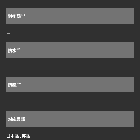
耐衝撃
※2
―
防水
※3
―
防塵
※4
―
対応言語
日本語、英語