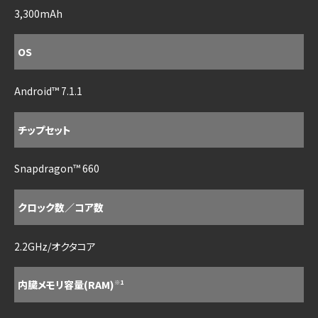
3,300mAh
OS
Android™ 7.1.1
チップセット
Snapdragon™ 660
クロック数／コア数
2.2GHz/オクタコア
内臓メモリ容量(RAM)
※1