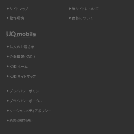
サイトマップ
当サイトについて
LINEの引き継ぎ方法は？対象データや事前準備・条件・注意点などを解説
動作環境
商標について
LINEの通知がこない時の原因と対処法9選！設定の確認手順も解説
非通知設定とは？184で電話をかける方法やiPhone・Androidの設定を解説
法人のお客さま
iCloudの使用容量を減らす9つの方法！使用状況の確認手順も紹介
企業情報（KDDI）
KDDIホーム
スマホのウィジェットとは？iPhone・Androidの設定方法やおススメを紹介
KDDIサイトマップ
リプライ機能とは？LINE、X（旧Twitter）、Instagram、TikTokで送る方法を解説
プライバシーポリシー
インスタのDMの送り方は？便利機能の使い方や注意点をわかりやすく解説
プライバシーポータル
ソーシャルメディアポリシー
Bluetooth®とは？Wi-Fiとの違いやスマホ・PCとの接続方法を解説
約款•利用規約
LINEで送信取り消しをする方法は？相手に知られるのか、削除との違いも紹介