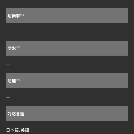
耐衝撃
※2
―
防水
※3
―
防塵
※4
―
対応言語
日本語、英語