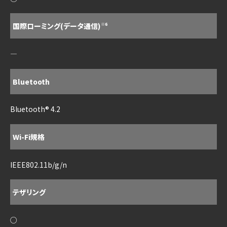
国際ローミング(データ通信)
※6
―
Bluetooth
Bluetooth® 4.2
Wi-Fi規格
IEEE802.11b/g/n
テザリング
○