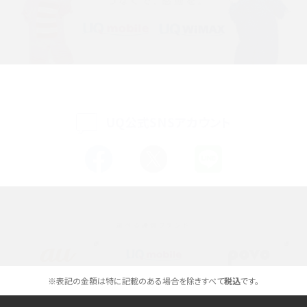
iPhone 16シリーズのモデルを比較！価格・サイズ・カメラ性能の違いを徹底解説
iPhone 16とiPhone 15の違いは？カメラ・スペック・機能を徹底比較
iPhoneの機種変更のやり方は？事前準備・手順やデータ移行方法をわかりやす
く解説
UQ公式SNSアカウント
スマホが高い理由は？購入費用を抑える方法や端末を選ぶ時の注意点を解説！
Androidスマホとは？特徴やメリット・デメリット、おススメ機種を紹介
高校生にスマホ制限は必要？所持率やメリット・デメリットを詳しく紹介
選べる通信ブランド
スマホのネット通信速度が遅い原因は？すぐできる対処法や見直すポイントを解
説
スマホや携帯端末の通信速度制限とは？回避のコツや解除のタイミング・方法
※表記の金額は特に記載のある場合を除きすべて
税込
です。
を解説