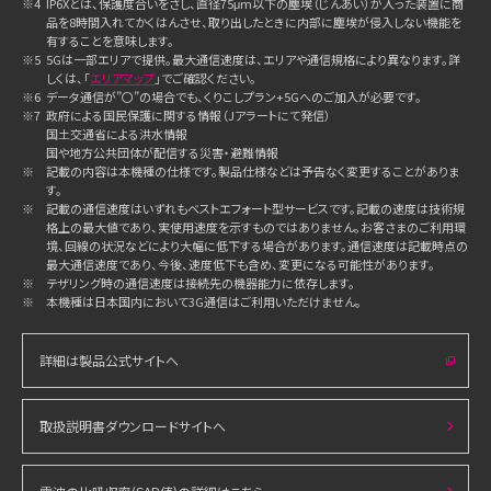
※4
IP6Xとは、保護度合いをさし、直径75μm以下の塵埃（じんあい）が入った装置に商
品を8時間入れてかくはんさせ、取り出したときに内部に塵埃が侵入しない機能を
有することを意味します。
※5
5Gは一部エリアで提供。最大通信速度は、エリアや通信規格により異なります。詳
しくは、「
エリアマップ
」でご確認ください。
※6
データ通信が”〇”の場合でも、くりこしプラン+5Gへのご加入が必要です。
※7
政府による国民保護に関する情報（Jアラートにて発信）
国土交通省による洪水情報
国や地方公共団体が配信する災害・避難情報
※
記載の内容は本機種の仕様です。製品仕様などは予告なく変更することがありま
す。
※
記載の通信速度はいずれもベストエフォート型サービスです。記載の速度は技術規
格上の最大値であり、実使用速度を示すものではありません。お客さまのご利用環
境、回線の状況などにより大幅に低下する場合があります。通信速度は記載時点の
最大通信速度であり、今後、速度低下も含め、変更になる可能性があります。
※
テザリング時の通信速度は接続先の機器能力に依存します。
※
本機種は日本国内において3G通信はご利用いただけません。
詳細は製品公式サイトへ
取扱説明書ダウンロードサイトへ