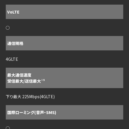
VoLTE
○
通信規格
4GLTE
最大通信速度
受信最大/送信最大
※5
下り最大 225Mbps(4GLTE)
国際ローミング(音声・SMS)
◯