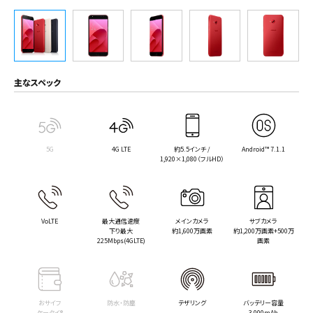
主なスペック
5G
4G LTE
約5.5インチ /
Android™ 7.1.1
1,920×1,080（フルHD）
VoLTE
最大通信速度
メインカメラ
サブカメラ
下り最大
約1,600万画素
約1,200万画素+500万
225Mbps(4GLTE)
画素
おサイフ
防水・防塵
テザリング
バッテリー容量
ケータイ®
3,000mAh