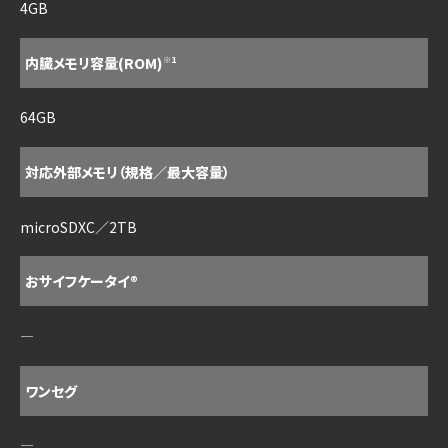
4GB
内臓メモリ容量(ROM)
※1
64GB
対応外部メモリ（規格／最大容量）
microSDXC／2TB
おサイフケータイ®
―
ワンセグ
―