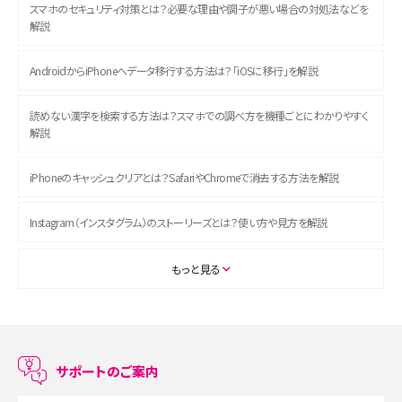
スマホのセキュリティ対策とは？必要な理由や調子が悪い場合の対処法などを
解説
AndroidからiPhoneへデータ移行する方法は？「iOSに移行」を解説
読めない漢字を検索する方法は？スマホでの調べ方を機種ごとにわかりやすく
解説
iPhoneのキャッシュクリアとは？SafariやChromeで消去する方法を解説
Instagram（インスタグラム）のストーリーズとは？使い方や見方を解説
ASMRとは？初心者向けの代表ジャンルや楽しみ方を解説
もっと見る
スマホのアラーム設定方法を解説！鳴らない原因と対処法、便利機能も紹介
LINEで友だちを削除する方法は？方法ごとの影響や復活・復元する方法も解説
サポートのご案内
プリペイドSIMとは？種類やメリット・デメリット、利用までの流れを解説