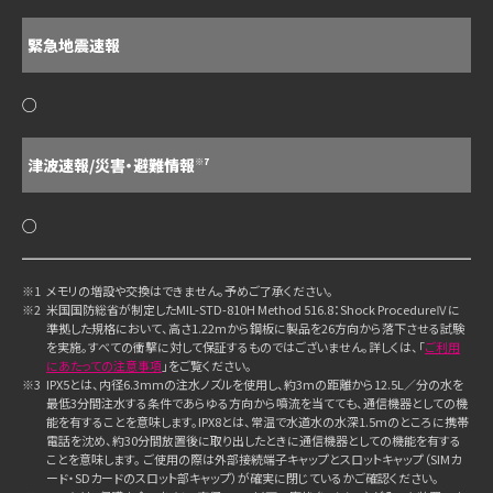
緊急地震速報
○
津波速報/災害・避難情報
※7
○
※1
メモリの増設や交換はできません。予めご了承ください。
※2
米国国防総省が制定したMIL-STD-810H Method 516.8：Shock ProcedureⅣに
準拠した規格において、高さ1.22mから鋼板に製品を26方向から落下させる試験
を実施。すべての衝撃に対して保証するものではございません。詳しくは、「
ご利用
にあたっての注意事項
」をご覧ください。
※3
IPX5とは、内径6.3mmの注水ノズルを使用し、約3mの距離から12.5L／分の水を
最低3分間注水する条件であらゆる方向から噴流を当てても、通信機器としての機
能を有することを意味します。IPX8とは、常温で水道水の水深1.5mのところに携帯
電話を沈め、約30分間放置後に取り出したときに通信機器としての機能を有する
ことを意味します。 ご使用の際は外部接続端子キャップとスロットキャップ（SIMカ
ード・SDカードのスロット部キャップ）が確実に閉じているかご確認ください。