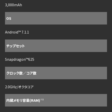
3,000mAh
OS
Android™ 7.1.1
チップセット
Snapdragon™625
クロック数／コア数
2.0GHz/オクタコア
内臓メモリ容量(RAM)
※1