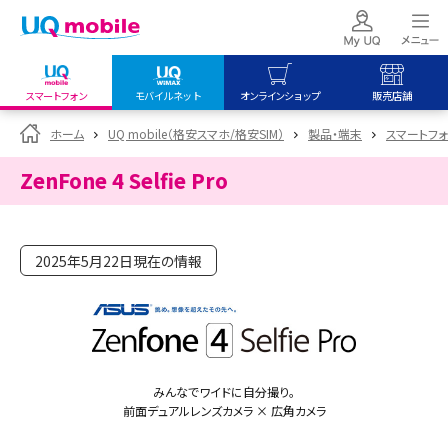
スマートフォン
モバイルネット
オンラインショップ
販売店舗
my UQ WiMAX
UQ mobile
UQ mobile
ホーム
UQ mobile（格安スマホ/格安SIM）
製品・端末
スマートフォン
UQ WiMAX ご契約の方
オンラインショップ
販売店舗
ZenFone 4 Selfie Pro
My UQ mobile
UQ WiMAX
UQ WiMAX
UQ mobile ご契約の方
オンラインショップ
販売店舗
UQ mobile
2025年5月22日現在の情報
データチャージサイト
みんなでワイドに自分撮り。
前面デュアルレンズカメラ × 広角カメラ