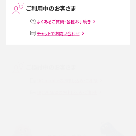
ご利用中のお客さま
MNOとは？MVNOやMVNEとの違いやメリット・デメリットを解説
よくあるご質問・各種お手続き
VPN接続とは？仕組みや必要性、メリット・デメリット、接続方法を解説
チャットでお問い合わせ
Threads（スレッズ）とは？主な機能や登録方法、投稿の仕方を解説
Instagram（インスタグラム）でスクショするとバレる？バレるケースや撮り方も解
ご検討中のお客さま
説
UQ mobileのお申し込み・ご相談
SMSとは？料金やできること、注意点や届かない時の対処法を解説
UQ WiMAXのお申し込み・ご相談
Discord（ディスコード）とは？使い方や用語の意味、便利な機能を解説
iPhone 16eとiPhone SE（第3世代）の違いは？サイズやスペックを比較して解説
iPhone 16eとiPhone 14を徹底比較！スペック・機能の違いをわかりやすく紹介