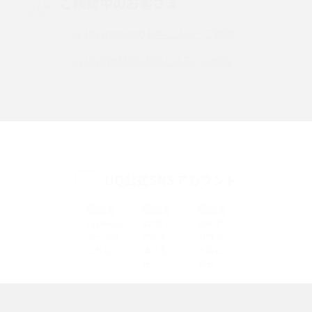
ご検討中のお客さま
Instagram（インスタグラム）でスクショするとバレる？バレるケースや撮
り方も解説
UQ mobileのお申し込み・ご相談
UQ WiMAXのお申し込み・ご相談
SMSとは？料金やできること、注意点や届かない時の対処法を解説
Discord（ディスコード）とは？使い方や用語の意味、便利な機能を解説
iPhone 16eとiPhone SE（第3世代）の違いは？サイズやスペックを比較し
て解説
UQ公式SNSアカウント
iPhone 16eとiPhone 14を徹底比較！スペック・機能の違いをわかりやすく
紹介
iPhone 16シリーズのモデルを比較！価格・サイズ・カメラ性能の違いを徹
底解説
iPhone 16とiPhone 15の違いは？カメラ・スペック・機能を徹底比較
iPhoneの機種変更のやり方は？事前準備・手順やデータ移行方法をわかり