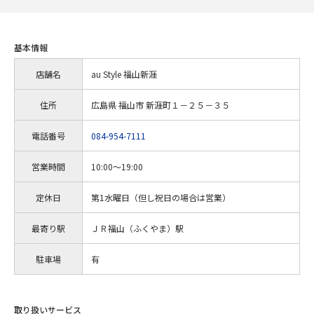
基本情報
店舗名
au Style 福山新涯
住所
広島県 福山市 新涯町１－２５－３５
電話番号
084-954-7111
営業時間
10:00～19:00
定休日
第1水曜日（但し祝日の場合は営業）
最寄り駅
ＪＲ福山（ふくやま）駅
駐車場
有
取り扱いサービス