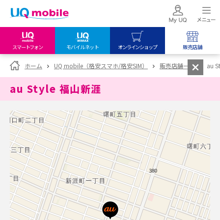
スマートフォン
モバイルネット
オンラインショップ
販売店舗
my UQ WiMAX
UQ mobile
UQ mobile
ホーム
UQ mobile（格安スマホ/格安SIM）
販売店舗一覧
au 
UQ WiMAX ご契約の方
オンラインショップ
販売店舗
au Style 福山新涯
My UQ mobile
UQ WiMAX
UQ WiMAX
UQ mobile ご契約の方
オンラインショップ
販売店舗
UQ mobile
データチャージサイト