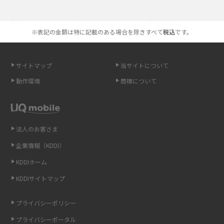
選べる通信ブランド
やすく解説
※表記の金額は特に記載のある場合を除きすべて
税込
です。
スマホが高い理由は？購入費用を抑える方法や端末を選ぶ時の注意点を解
説！
サイトマップ
当サイトについて
Androidスマホとは？特徴やメリット・デメリット、おススメ機種を紹介
動作環境
商標について
高校生にスマホ制限は必要？所持率やメリット・デメリットを詳しく紹介
スマホのネット通信速度が遅い原因は？すぐできる対処法や見直すポイン
トを解説
法人のお客さま
企業情報（KDDI）
スマホや携帯端末の通信速度制限とは？回避のコツや解除のタイミング・
KDDIホーム
方法を解説
KDDIサイトマップ
LINEの引き継ぎ方法は？対象データや事前準備・条件・注意点などを解説
プライバシーポリシー
LINEの通知がこない時の原因と対処法9選！設定の確認手順も解説
プライバシーポータル