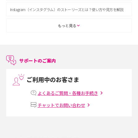
Instagram（インスタグラム）のストーリーズとは？使い方や見方を解説
ASMRとは？初心者向けの代表ジャンルや楽しみ方を解説
もっと見る
スマホのアラーム設定方法を解説！鳴らない原因と対処法、便利機能も紹
介
サポートのご案内
LINEで友だちを削除する方法は？方法ごとの影響や復活・復元する方法も
解説
ご利用中のお客さま
プリペイドSIMとは？種類やメリット・デメリット、利用までの流れを解説
よくあるご質問・各種お手続き
MNOとは？MVNOやMVNEとの違いやメリット・デメリットを解説
チャットでお問い合わせ
VPN接続とは？仕組みや必要性、メリット・デメリット、接続方法を解説
Threads（スレッズ）とは？主な機能や登録方法、投稿の仕方を解説