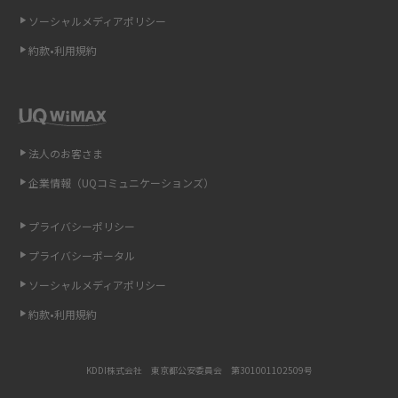
ソーシャルメディアポリシー
非通知設定とは？184で電話をかける方法やiPhone・Androidの設定を解説
約款•利用規約
iCloudの使用容量を減らす9つの方法！使用状況の確認手順も紹介
スマホのウィジェットとは？iPhone・Androidの設定方法やおススメを紹
介
法人のお客さま
リプライ機能とは？LINE、X（旧Twitter）、Instagram、TikTokで送る方法
企業情報（UQコミュニケーションズ）
を解説
プライバシーポリシー
インスタのDMの送り方は？便利機能の使い方や注意点をわかりやすく解説
プライバシーポータル
Bluetooth®とは？Wi-Fiとの違いやスマホ・PCとの接続方法を解説
ソーシャルメディアポリシー
約款•利用規約
LINEで送信取り消しをする方法は？相手に知られるのか、削除との違いも
紹介
KDDI株式会社 東京都公安委員会 第301001102509号
「iPhoneを探す」の使い方と設定方法を紹介！ブラウザやアプリから探す