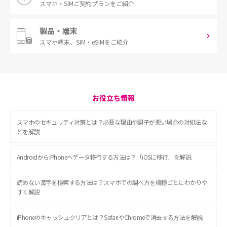
スマホ・SIM
ご契約プランをご紹介
製品・端末
スマホ端末、
SIM・eSIMをご紹介
お役立ち情報
スマホのセキュリティ対策とは？必要な理由や調子が悪い場合の対処法な
どを解説
AndroidからiPhoneへデータ移行する方法は？「iOSに移行」を解説
読めない漢字を検索する方法は？スマホでの調べ方を機種ごとにわかりや
すく解説
iPhoneのキャッシュクリアとは？SafariやChromeで消去する方法を解説