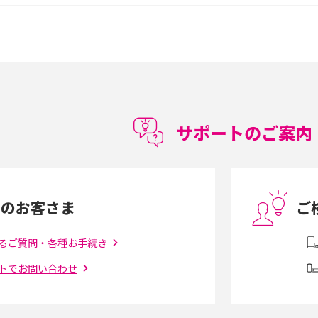
較して解説
ク・機能の違いをわかりやすく紹介
15の違いは？カメラ・スペ
iPhoneの機種変更のやり方は？事前準備・手
順やデータ移行方法をわかりやすく解説
徴やメリット・デメリ
高校生にスマホ制限は必要？所持率やメリッ
ト・デメリットを詳しく紹介
サポートのご案内
度制限とは？回避の
LINEの引き継ぎ方法は？対象データや事前準
方法を解説
備・条件・注意点などを解説
中のお客さま
ご
電話をかける方法や
iCloudの使用容量を減らす9つの方法！使用状
を解説
況の確認手順も紹介
るご質問・各種お手続き
トでお問い合わせ
（旧Twitter）、
インスタのDMの送り方は？便利機能の使い方
送る方法を解説
や注意点をわかりやすく解説