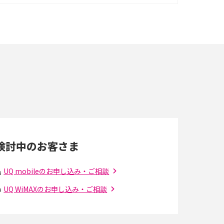
イズ・カメラ性能の違いを徹底解説
スマホが高い理由は？購入費用を抑える方法や
端末を選ぶ時の注意点を解説！
スマホのネット通信速度が遅い原因は？すぐで
きる対処法や見直すポイントを解説
LINEの通知がこない時の原因と対処法9選！設
定の確認手順も解説
検討中のお客さま
スマホのウィジェットとは？iPhone・Android
の設定方法やおススメを紹介
UQ mobileのお申し込み・ご相談
UQ WiMAXのお申し込み・ご相談
Bluetooth®とは？Wi-Fiとの違いやスマホ・PC
との接続方法を解説