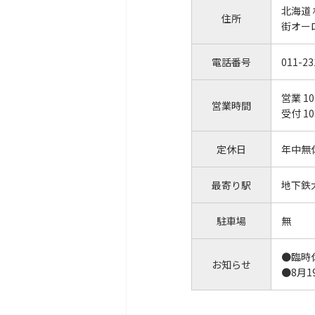
北海道
住所
街オー
電話番号
011-23
営業 10
営業時間
受付 10
定休日
年中無
最寄り駅
地下鉄
駐車場
無
●臨時
お知らせ
●8月