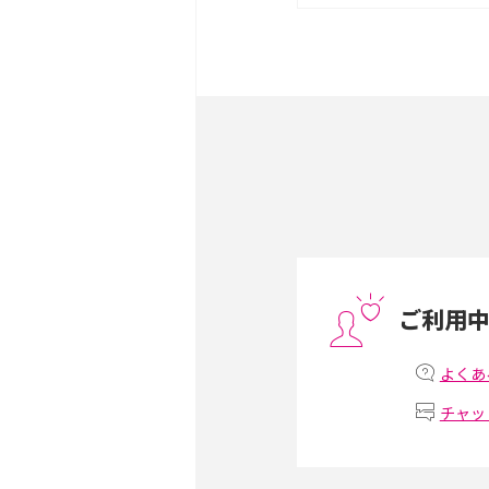
は？サイズやスペックを比
iPhone 16とiPhone 
ック・機能を徹底比較
Androidスマホとは？特
ット、おススメ機種を紹介
スマホや携帯端末の通信速
コツや解除のタイミング・
ご利用
非通知設定とは？184で
iPhone・Androidの設定
よくあ
チャッ
リプライ機能とは？LINE、X
Instagram、TikTokで