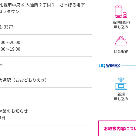
 札幌市中央区 大通西２丁目１ さっぽろ地下
ロラタウン
新規(MNP)
1-3377
申し込み
:00～20:00
:00～19:00
料金収納
休
大通駅（おおどおりえき）
新規
申し込み
休業のお知らせ
19日
お取扱内容につ