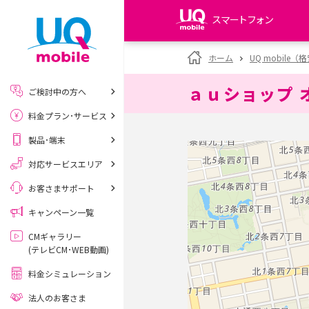
スマートフォン
my UQ WiMAX
ホーム
UQ mobile
UQ WiMAX ご契約の方
ａｕショップ 
ご検討中の方へ
My UQ mobile
料金プラン･サービス
UQ mobile ご契約の方
製品･端末
UQ mobile
データチャージサイト
対応サービスエリア
お客さまサポート
キャンペーン一覧
CMギャラリー
(テレビCM･WEB動画)
料金シミュレーション
法人のお客さま