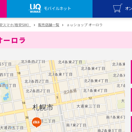
モバイルネット
オ
UQ mo
（格安スマホ/格安SIM）
販売店舗一覧
ａｕショップ オーロラ
オンライ
オーロラ
UQ Wi
オンライ