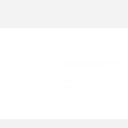
「iPhoneを探す」の使い方と設定方法を紹
る方法は？相手に知ら
介！ブラウザやアプリから探す方法を詳しく
紹介
説
設定・変更方法を解
着信拒否とは？設定方法やブロックした番号
も紹介
確認方法を解説
UQ公式SNSアカウ
ップ設定方法や空き容量
ASMRとは？意味や動画の種類、楽しみ方を紹
介
介
の特典は？料金プランやメ
スマホの位置情報機能とは？有効にした場合
法を解説
メリットや注意点などを解説
ク方法・解除に向け
インスタグラムとは？登録や投稿の方法、基
機能をわかりやすく解説