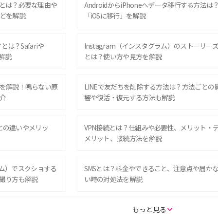
とは？必要な理由や
AndroidからiPhoneへデータ移行する方法は
どを解説
「iOSに移行」を解説
は？Safariや
Instagram（インスタグラム）のストーリー
解説
とは？使い方や見方を解説
を解説！鳴らない原
LINEで友だちを削除する方法は？方法ごとの
介
響や復活・復元する方法も解説
Eとの違いやメリッ
VPN接続とは？仕組みや必要性、メリット・
メリット、接続方法を解説
グラム）でスクショする
SMSとは？料金やできること、注意点や届か
撮り方も解説
い時の対処法を解説
SE（第3世代）の違い
iPhone 16eとiPhone 14を徹底比較！スペッ
もっと見る