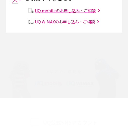
UQ mobileのお申し込み・ご相談
Instagram（インスタグラム）でスクショするとバレる？バレるケースや撮
り方も解説
UQ WiMAXのお申し込み・ご相談
SMSとは？料金やできること、注意点や届かない時の対処法を解説
Discord（ディスコード）とは？使い方や用語の意味、便利な機能を解説
iPhone 16eとiPhone SE（第3世代）の違いは？サイズやスペックを比較し
て解説
iPhone 16eとiPhone 14を徹底比較！スペック・機能の違いをわかりやすく
紹介
iPhone 16シリーズのモデルを比較！価格・サイズ・カメラ性能の違いを徹
底解説
iPhone 16とiPhone 15の違いは？カメラ・スペック・機能を徹底比較
UQ公式SNSアカウント