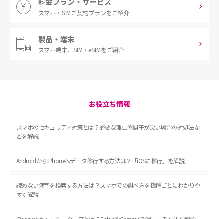
料金プラン・サービス
スマホ・SIM
ご契約プランをご紹介
製品・端末
スマホ端末、
SIM・eSIMをご紹介
お役立ち情報
スマホのセキュリティ対策とは？必要な理由や調子が悪い場合の対処法な
どを解説
AndroidからiPhoneへデータ移行する方法は？「iOSに移行」を解説
読めない漢字を検索する方法は？スマホでの調べ方を機種ごとにわかりや
すく解説
iPhoneのキャッシュクリアとは？SafariやChromeで消去する方法を解説