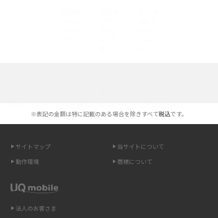
iPhoneの機種変更のやり方は？事前準備・手順やデータ移行方法をわかり
やすく解説
スマホが高い理由は？購入費用を抑える方法や端末を選ぶ時の注意点を解
説！
Androidスマホとは？特徴やメリット・デメリット、おススメ機種を紹介
選べる通信ブランド
高校生にスマホ制限は必要？所持率やメリット・デメリットを詳しく紹介
※表記の金額は特に記載のある場合を除きすべて
税込
です。
スマホのネット通信速度が遅い原因は？すぐできる対処法や見直すポイン
トを解説
サイトマップ
当サイトについて
スマホや携帯端末の通信速度制限とは？回避のコツや解除のタイミング・
動作環境
商標について
方法を解説
LINEの引き継ぎ方法は？対象データや事前準備・条件・注意点などを解説
法人のお客さま
LINEの通知がこない時の原因と対処法9選！設定の確認手順も解説