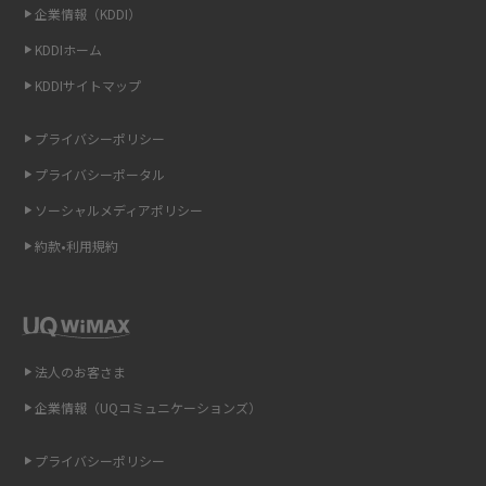
企業情報（KDDI）
KDDIホーム
非通知設定とは？184で電話をかける方法やiPhone・Androidの設定を解説
KDDIサイトマップ
iCloudの使用容量を減らす9つの方法！使用状況の確認手順も紹介
プライバシーポリシー
スマホのウィジェットとは？iPhone・Androidの設定方法やおススメを紹
プライバシーポータル
介
ソーシャルメディアポリシー
リプライ機能とは？LINE、X（旧Twitter）、Instagram、TikTokで送る方法
約款•利用規約
を解説
インスタのDMの送り方は？便利機能の使い方や注意点をわかりやすく解説
Bluetooth®とは？Wi-Fiとの違いやスマホ・PCとの接続方法を解説
法人のお客さま
企業情報（UQコミュニケーションズ）
LINEで送信取り消しをする方法は？相手に知られるのか、削除との違いも
紹介
プライバシーポリシー