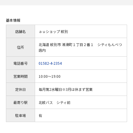
基本情報
店舗名
ａｕショップ 紋別
北海道 紋別市 渚滑町１丁目２番１ シティもんべつ
住所
店内
電話番号
01582-4-2354
営業時間
10:00～19:00
定休日
毎月第2水曜日※3月は休まず営業
最寄り駅
北紋バス シティ前
駐車場
有