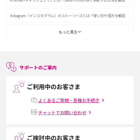
Instagram（インスタグラム）のストーリーズとは？使い方や見方を解説
ASMRとは？初心者向けの代表ジャンルや楽しみ方を解説
もっと見る
スマホのアラーム設定方法を解説！鳴らない原因と対処法、便利機能も紹
介
サポートのご案内
LINEで友だちを削除する方法は？方法ごとの影響や復活・復元する方法も
解説
ご利用中のお客さま
プリペイドSIMとは？種類やメリット・デメリット、利用までの流れを解説
よくあるご質問・各種お手続き
MNOとは？MVNOやMVNEとの違いやメリット・デメリットを解説
チャットでお問い合わせ
VPN接続とは？仕組みや必要性、メリット・デメリット、接続方法を解説
ご検討中のお客さま
Threads（スレッズ）とは？主な機能や登録方法、投稿の仕方を解説