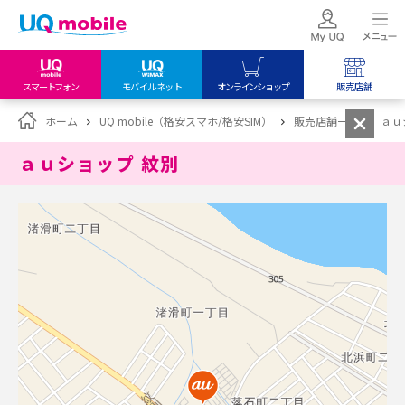
スマートフォン
モバイルネット
オンラインショップ
販売店舗
my UQ WiMAX
UQ mobile
UQ mobile
ホーム
UQ mobile（格安スマホ/格安SIM）
販売店舗一覧
ａｕ
UQ WiMAX ご契約の方
オンラインショップ
販売店舗
ａｕショップ 紋別
My UQ mobile
UQ WiMAX
UQ WiMAX
UQ mobile ご契約の方
オンラインショップ
販売店舗
UQ mobile
データチャージサイト