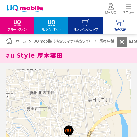
スマートフォン
モバイルネット
オンラインショップ
販売店舗
my UQ WiMAX
UQ mobile
UQ mobile
ホーム
UQ mobile（格安スマホ/格安SIM）
販売店舗一覧
au 
UQ WiMAX ご契約の方
オンラインショップ
販売店舗
au Style 厚木妻田
My UQ mobile
UQ WiMAX
UQ WiMAX
UQ mobile ご契約の方
オンラインショップ
販売店舗
UQ mobile
データチャージサイト