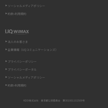
ソーシャルメディアポリシー
非通知設定とは？184で電話をかける方法やiPhone・Androidの設定を解説
約款•利用規約
iCloudの使用容量を減らす9つの方法！使用状況の確認手順も紹介
スマホのウィジェットとは？iPhone・Androidの設定方法やおススメを紹
介
法人のお客さま
リプライ機能とは？LINE、X（旧Twitter）、Instagram、TikTokで送る方法
企業情報（UQコミュニケーションズ）
を解説
プライバシーポリシー
インスタのDMの送り方は？便利機能の使い方や注意点をわかりやすく解説
プライバシーポータル
Bluetooth®とは？Wi-Fiとの違いやスマホ・PCとの接続方法を解説
ソーシャルメディアポリシー
約款•利用規約
LINEで送信取り消しをする方法は？相手に知られるのか、削除との違いも
紹介
KDDI株式会社 東京都公安委員会 第301001102509号
「iPhoneを探す」の使い方と設定方法を紹介！ブラウザやアプリから探す