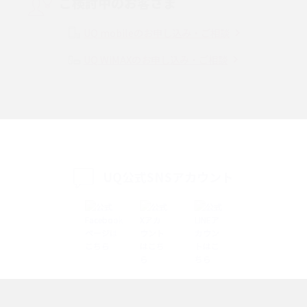
ご検討中のお客さま
Instagram（インスタグラム）でスクショするとバレる？バレるケースや撮
り方も解説
UQ mobileのお申し込み・ご相談
UQ WiMAXのお申し込み・ご相談
SMSとは？料金やできること、注意点や届かない時の対処法を解説
Discord（ディスコード）とは？使い方や用語の意味、便利な機能を解説
iPhone 16eとiPhone SE（第3世代）の違いは？サイズやスペックを比較し
て解説
UQ公式SNSアカウント
iPhone 16eとiPhone 14を徹底比較！スペック・機能の違いをわかりやすく
紹介
iPhone 16シリーズのモデルを比較！価格・サイズ・カメラ性能の違いを徹
底解説
iPhone 16とiPhone 15の違いは？カメラ・スペック・機能を徹底比較
iPhoneの機種変更のやり方は？事前準備・手順やデータ移行方法をわかり