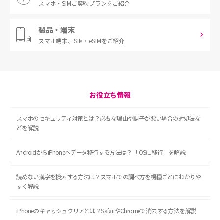
スマホ・SIM
ご契約プランをご紹介
製品・端末
スマホ端末、
SIM・eSIMをご紹介
お役立ち情報
スマホのセキュリティ対策とは？必要な理由や調子が悪い場合の対処法な
どを解説
AndroidからiPhoneへデータ移行する方法は？「iOSに移行」を解説
読めない漢字を検索する方法は？スマホでの調べ方を機種ごとにわかりや
すく解説
iPhoneのキャッシュクリアとは？SafariやChromeで消去する方法を解説