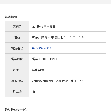
基本情報
店舗名
au Style 厚木妻田
住所
神奈川県 厚木市 妻田北１－１２－１８
電話番号
046-294-3211
営業時間
営業 10:00～19:00
定休日
年中無休
最寄り駅
小田急小田原線 本厚木駅 車１０分
駐車場
有
取り扱いサービス