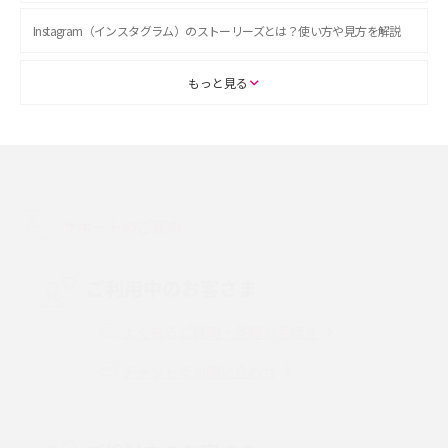
Instagram（インスタグラム）のストーリーズとは？使い方や見方を解説
ASMRとは？初心者向けの代表ジャンルや楽しみ方を解説
もっと見る
スマホのアラーム設定方法を解説！鳴らない原因と対処法、便利機能も紹
介
LINEで友だちを削除する方法は？方法ごとの影響や復活・復元する方法も
解説
サポートのご案内
プリペイドSIMとは？種類やメリット・デメリット、利用までの流れを解説
ご利用中のお客さま
MNOとは？MVNOやMVNEとの違いやメリット・デメリットを解説
よくあるご質問・各種お手続き
チャットでお問い合わせ
VPN接続とは？仕組みや必要性、メリット・デメリット、接続方法を解説
Threads（スレッズ）とは？主な機能や登録方法、投稿の仕方を解説