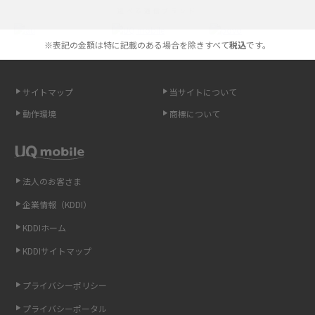
選べる通信ブランド
やすく解説
※表記の金額は特に記載のある場合を除きすべて
税込
です。
スマホが高い理由は？購入費用を抑える方法や端末を選ぶ時の注意点を解
説！
サイトマップ
当サイトについて
Androidスマホとは？特徴やメリット・デメリット、おススメ機種を紹介
動作環境
商標について
高校生にスマホ制限は必要？所持率やメリット・デメリットを詳しく紹介
スマホのネット通信速度が遅い原因は？すぐできる対処法や見直すポイン
トを解説
法人のお客さま
企業情報（KDDI）
スマホや携帯端末の通信速度制限とは？回避のコツや解除のタイミング・
KDDIホーム
方法を解説
KDDIサイトマップ
LINEの引き継ぎ方法は？対象データや事前準備・条件・注意点などを解説
プライバシーポリシー
LINEの通知がこない時の原因と対処法9選！設定の確認手順も解説
プライバシーポータル