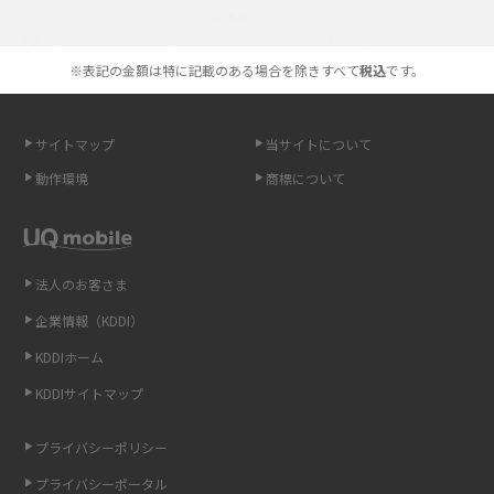
選べる通信ブランド
やすく解説
※表記の金額は特に記載のある場合を除きすべて
税込
です。
スマホが高い理由は？購入費用を抑える方法や端末を選ぶ時の注意点を解
説！
サイトマップ
当サイトについて
Androidスマホとは？特徴やメリット・デメリット、おススメ機種を紹介
動作環境
商標について
高校生にスマホ制限は必要？所持率やメリット・デメリットを詳しく紹介
スマホのネット通信速度が遅い原因は？すぐできる対処法や見直すポイン
トを解説
法人のお客さま
企業情報（KDDI）
スマホや携帯端末の通信速度制限とは？回避のコツや解除のタイミング・
KDDIホーム
方法を解説
KDDIサイトマップ
LINEの引き継ぎ方法は？対象データや事前準備・条件・注意点などを解説
プライバシーポリシー
LINEの通知がこない時の原因と対処法9選！設定の確認手順も解説
プライバシーポータル