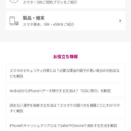
スマホ・SIM
ご契約プランをご紹介
製品・端末
スマホ端末、
SIM・eSIMをご紹介
お役立ち情報
スマホのセキュリティ対策とは？必要な理由や調子が悪い場合の対処法な
どを解説
AndroidからiPhoneへデータ移行する方法は？「iOSに移行」を解説
読めない漢字を検索する方法は？スマホでの調べ方を機種ごとにわかりや
すく解説
iPhoneのキャッシュクリアとは？SafariやChromeで消去する方法を解説