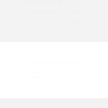
ご検討中のお客さま
Instagram（インスタグラム）でスクショするとバレる？バレるケースや撮
り方も解説
UQ mobileのお申し込み・ご相談
UQ WiMAXのお申し込み・ご相談
SMSとは？料金やできること、注意点や届かない時の対処法を解説
Discord（ディスコード）とは？使い方や用語の意味、便利な機能を解説
iPhone 16eとiPhone SE（第3世代）の違いは？サイズやスペックを比較し
て解説
UQ公式SNSアカウント
iPhone 16eとiPhone 14を徹底比較！スペック・機能の違いをわかりやすく
紹介
iPhone 16シリーズのモデルを比較！価格・サイズ・カメラ性能の違いを徹
底解説
iPhone 16とiPhone 15の違いは？カメラ・スペック・機能を徹底比較
iPhoneの機種変更のやり方は？事前準備・手順やデータ移行方法をわかり