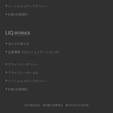
ソーシャルメディアポリシー
非通知設定とは？184で電話をかける方法やiPhone・Androidの設定を解説
約款•利用規約
iCloudの使用容量を減らす9つの方法！使用状況の確認手順も紹介
スマホのウィジェットとは？iPhone・Androidの設定方法やおススメを紹
介
法人のお客さま
リプライ機能とは？LINE、X（旧Twitter）、Instagram、TikTokで送る方法
企業情報（UQコミュニケーションズ）
を解説
プライバシーポリシー
インスタのDMの送り方は？便利機能の使い方や注意点をわかりやすく解説
プライバシーポータル
Bluetooth®とは？Wi-Fiとの違いやスマホ・PCとの接続方法を解説
ソーシャルメディアポリシー
約款•利用規約
LINEで送信取り消しをする方法は？相手に知られるのか、削除との違いも
紹介
KDDI株式会社 東京都公安委員会 第301001102509号
「iPhoneを探す」の使い方と設定方法を紹介！ブラウザやアプリから探す