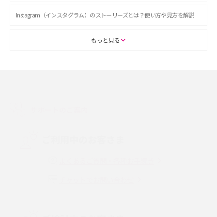
Instagram（インスタグラム）のストーリーズとは？使い方や見方を解説
ASMRとは？初心者向けの代表ジャンルや楽しみ方を解説
もっと見る
スマホのアラーム設定方法を解説！鳴らない原因と対処法、便利機能も紹
介
LINEで友だちを削除する方法は？方法ごとの影響や復活・復元する方法も
解説
サポートのご案内
プリペイドSIMとは？種類やメリット・デメリット、利用までの流れを解説
ご利用中のお客さま
MNOとは？MVNOやMVNEとの違いやメリット・デメリットを解説
よくあるご質問・各種お手続き
チャットでお問い合わせ
VPN接続とは？仕組みや必要性、メリット・デメリット、接続方法を解説
Threads（スレッズ）とは？主な機能や登録方法、投稿の仕方を解説