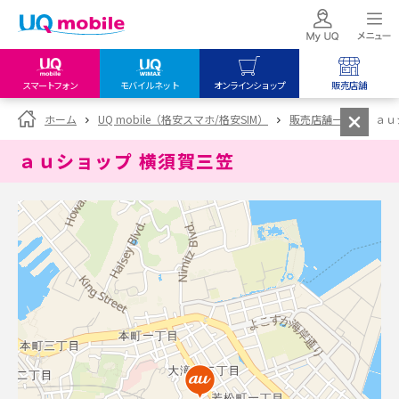
スマートフォン
モバイルネット
オンラインショップ
販売店舗
my UQ WiMAX
UQ mobile
UQ mobile
ホーム
UQ mobile（格安スマホ/格安SIM）
販売店舗一覧
ａｕ
UQ WiMAX ご契約の方
オンラインショップ
販売店舗
ａｕショップ 横須賀三笠
My UQ mobile
UQ WiMAX
UQ WiMAX
UQ mobile ご契約の方
オンラインショップ
販売店舗
UQ mobile
データチャージサイト