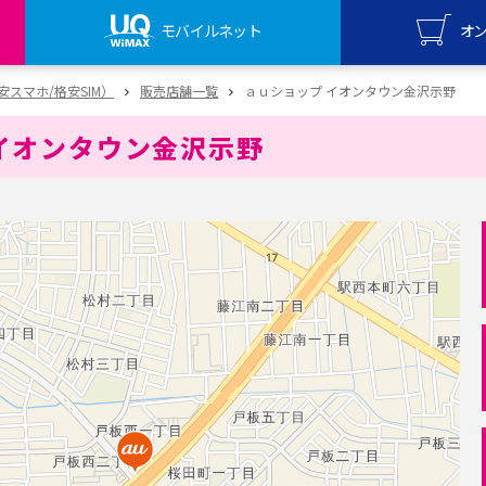
モバイルネット
オ
UQ mo
（格安スマホ/格安SIM）
販売店舗一覧
ａｕショップ イオンタウン金沢示野
オンライ
イオンタウン金沢示野
UQ Wi
オンライ