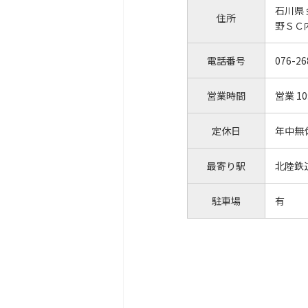
石川県
住所
野ＳＣ
電話番号
076-26
営業時間
営業 10
定休日
年中無
最寄り駅
北陸鉄
駐車場
有