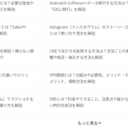
とは？必要な理由や
AndroidからiPhoneへデータ移行する方法は
どを解説
「iOSに移行」を解説
は？Safariや
Instagram（インスタグラム）のストーリー
解説
とは？使い方や見方を解説
を解説！鳴らない原
LINEで友だちを削除する方法は？方法ごとの
介
響や復活・復元する方法も解説
Eとの違いやメリッ
VPN接続とは？仕組みや必要性、メリット・
メリット、接続方法を解説
グラム）でスクショする
SMSとは？料金やできること、注意点や届か
撮り方も解説
い時の対処法を解説
SE（第3世代）の違い
iPhone 16eとiPhone 14を徹底比較！スペッ
もっと見る