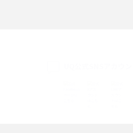
「iPhoneを探す」の使い方と設定方法を紹
る方法は？相手に知ら
介！ブラウザやアプリから探す方法を詳しく
紹介
説
設定・変更方法を解
着信拒否とは？設定方法やブロックした番号
も紹介
確認方法を解説
UQ公式SNSアカウ
ップ設定方法や空き容量
ASMRとは？意味や動画の種類、楽しみ方を紹
介
介
の特典は？料金プランやメ
スマホの位置情報機能とは？有効にした場合
法を解説
メリットや注意点などを解説
ク方法・解除に向け
インスタグラムとは？登録や投稿の方法、基
機能をわかりやすく解説