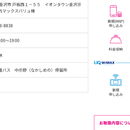
 金沢市 戸板西１－５５ イオンタウン金沢示
内マックスバリュ棟
新規(MNP)
8-8838
申し込み
:00～19:00
料金収納
休
道バス 中示野（なかしめの）停留所
新規
申し込み
お取扱内容につ