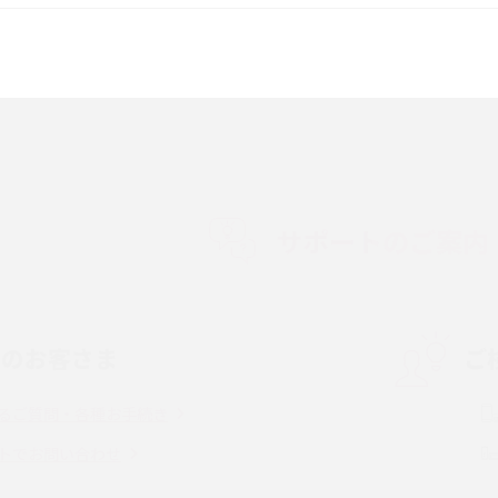
較して解説
ク・機能の違いをわかりやすく紹介
15の違いは？カメラ・スペ
iPhoneの機種変更のやり方は？事前準備・手
順やデータ移行方法をわかりやすく解説
徴やメリット・デメリ
高校生にスマホ制限は必要？所持率やメリッ
ト・デメリットを詳しく紹介
サポートのご案内
度制限とは？回避の
LINEの引き継ぎ方法は？対象データや事前準
方法を解説
備・条件・注意点などを解説
中のお客さま
ご
電話をかける方法や
iCloudの使用容量を減らす9つの方法！使用状
を解説
況の確認手順も紹介
るご質問・各種お手続き
（旧Twitter）、
インスタのDMの送り方は？便利機能の使い方
トでお問い合わせ
送る方法を解説
や注意点をわかりやすく解説