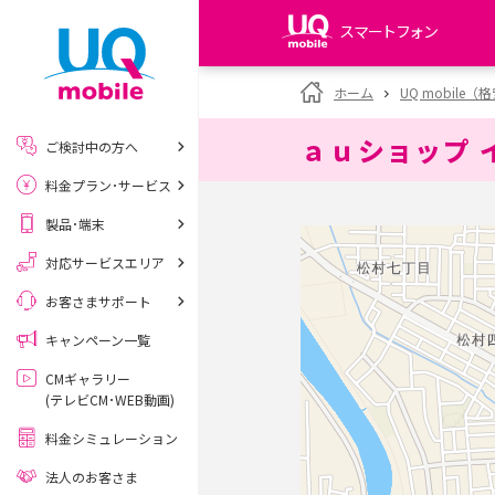
スマートフォン
my UQ WiMAX
ホーム
UQ mobile
UQ WiMAX ご契約の方
ａｕショップ 
ご検討中の方へ
My UQ mobile
料金プラン･サービス
UQ mobile ご契約の方
製品･端末
UQ mobile
データチャージサイト
対応サービスエリア
お客さまサポート
キャンペーン一覧
CMギャラリー
(テレビCM･WEB動画)
料金シミュレーション
法人のお客さま