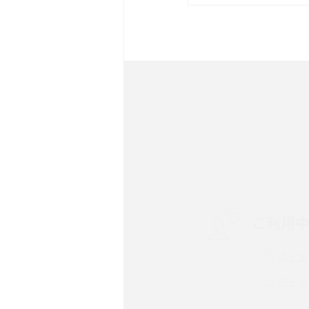
は？サイズやスペックを比
iPhone 16とiPhone 
ック・機能を徹底比較
Androidスマホとは？特
ット、おススメ機種を紹介
スマホや携帯端末の通信速
コツや解除のタイミング・
ご利用
非通知設定とは？184で
iPhone・Androidの設定
よくあ
リプライ機能とは？LINE、X
チャッ
Instagram、TikTokで