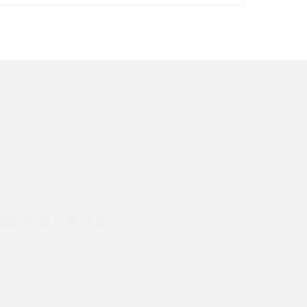
イズ・カメラ性能の違いを徹底解説
スマホが高い理由は？購入費用を抑える方法や
端末を選ぶ時の注意点を解説！
スマホのネット通信速度が遅い原因は？すぐで
きる対処法や見直すポイントを解説
LINEの通知がこない時の原因と対処法9選！設
定の確認手順も解説
検討中のお客さま
スマホのウィジェットとは？iPhone・Android
の設定方法やおススメを紹介
UQ mobileのお申し込み・ご相談
Bluetooth®とは？Wi-Fiとの違いやスマホ・PC
UQ WiMAXのお申し込み・ご相談
との接続方法を解説