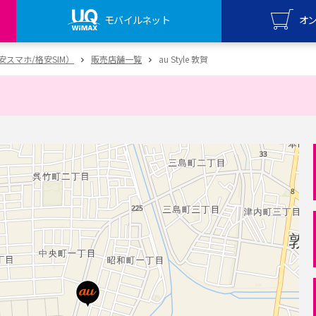
モバイルネット
オ
UQ mo
（格安スマホ/格安SIM）
販売店舗一覧
au Style 敦賀
オンライ
UQ Wi
オンライ