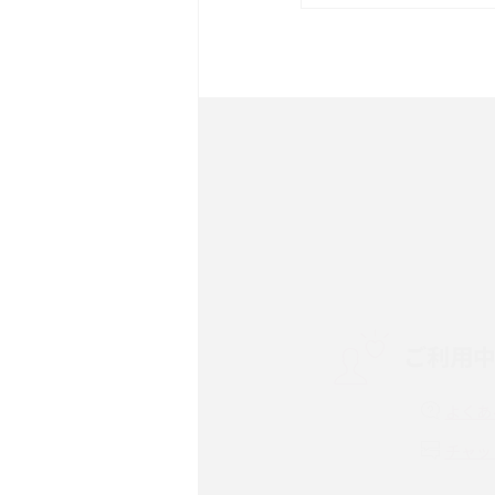
は？サイズやスペックを比
iPhone 16とiPhone 
ック・機能を徹底比較
Androidスマホとは？特
ット、おススメ機種を紹介
スマホや携帯端末の通信速
コツや解除のタイミング・
ご利用
非通知設定とは？184で
iPhone・Androidの設定
よくあ
リプライ機能とは？LINE、X
チャッ
Instagram、TikTokで