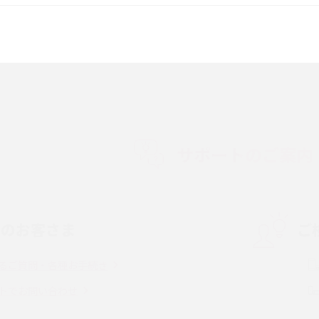
較して解説
ク・機能の違いをわかりやすく紹介
15の違いは？カメラ・スペ
iPhoneの機種変更のやり方は？事前準備・手
順やデータ移行方法をわかりやすく解説
徴やメリット・デメリ
高校生にスマホ制限は必要？所持率やメリッ
ト・デメリットを詳しく紹介
サポートのご案内
度制限とは？回避の
LINEの引き継ぎ方法は？対象データや事前準
方法を解説
備・条件・注意点などを解説
中のお客さま
ご
電話をかける方法や
iCloudの使用容量を減らす9つの方法！使用状
を解説
況の確認手順も紹介
るご質問・各種お手続き
（旧Twitter）、
インスタのDMの送り方は？便利機能の使い方
トでお問い合わせ
送る方法を解説
や注意点をわかりやすく解説