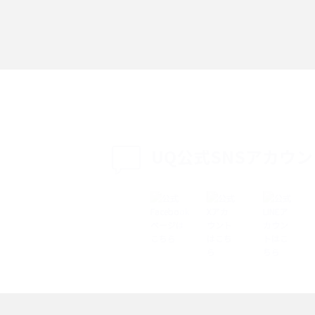
「iPhoneを探す」の使い方と設定方法を紹
る方法は？相手に知ら
介！ブラウザやアプリから探す方法を詳しく
紹介
説
設定・変更方法を解
着信拒否とは？設定方法やブロックした番号
も紹介
確認方法を解説
UQ公式SNSアカウ
ップ設定方法や空き容量
ASMRとは？意味や動画の種類、楽しみ方を紹
介
介
の特典は？料金プランやメ
スマホの位置情報機能とは？有効にした場合
法を解説
メリットや注意点などを解説
ク方法・解除に向け
インスタグラムとは？登録や投稿の方法、基
機能をわかりやすく解説