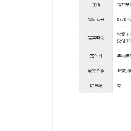
住所
福井県
電話番号
0770-2
営業 10
営業時間
受付 10
定休日
年中無
最寄り駅
JR敦賀
駐車場
有