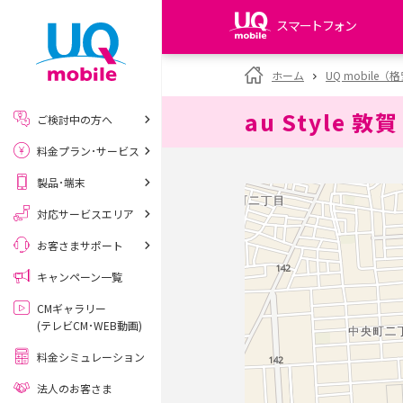
スマートフォン
my UQ WiMAX
ホーム
UQ mobile
UQ WiMAX ご契約の方
au Style 敦賀
ご検討中の方へ
My UQ mobile
料金プラン･サービス
UQ mobile ご契約の方
製品･端末
UQ mobile
データチャージサイト
対応サービスエリア
お客さまサポート
キャンペーン一覧
CMギャラリー
(テレビCM･WEB動画)
料金シミュレーション
法人のお客さま