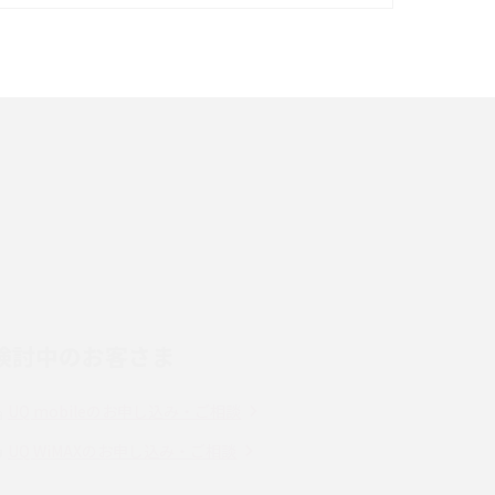
イズ・カメラ性能の違いを徹底解説
スマホが高い理由は？購入費用を抑える方法や
端末を選ぶ時の注意点を解説！
スマホのネット通信速度が遅い原因は？すぐで
きる対処法や見直すポイントを解説
LINEの通知がこない時の原因と対処法9選！設
定の確認手順も解説
検討中のお客さま
スマホのウィジェットとは？iPhone・Android
の設定方法やおススメを紹介
UQ mobileのお申し込み・ご相談
Bluetooth®とは？Wi-Fiとの違いやスマホ・PC
UQ WiMAXのお申し込み・ご相談
との接続方法を解説