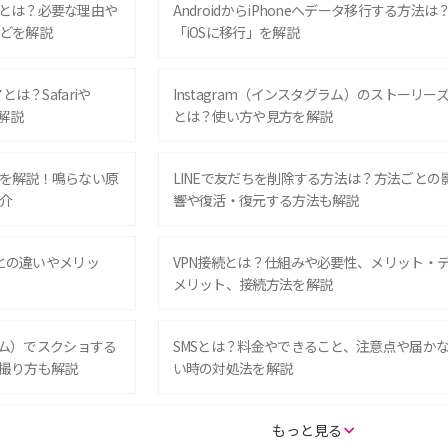
とは？必要な理由や
AndroidからiPhoneへデータ移行する方法は
どを解説
「iOSに移行」を解説
は？Safariや
Instagram（インスタグラム）のストーリー
解説
とは？使い方や見方を解説
を解説！鳴らない原
LINEで友だちを削除する方法は？方法ごとの
介
響や復活・復元する方法も解説
Eとの違いやメリッ
VPN接続とは？仕組みや必要性、メリット・
メリット、接続方法を解説
グラム）でスクショする
SMSとは？料金やできること、注意点や届か
撮り方も解説
い時の対処法を解説
SE（第3世代）の違い
iPhone 16eとiPhone 14を徹底比較！スペッ
もっと見る