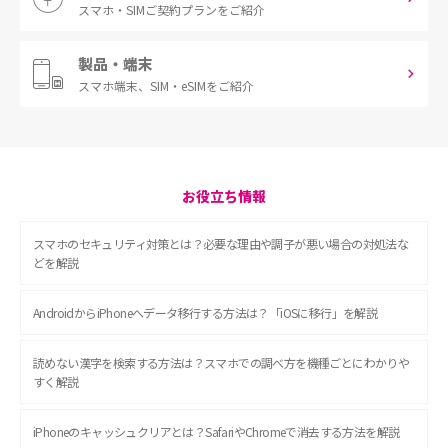
スマホ・SIM
ご契約プランをご紹介
製品・端末
スマホ端末、
SIM・eSIMをご紹介
お役立ち情報
スマホのセキュリティ対策とは？必要な理由や調子が悪い場合の対処法な
どを解説
AndroidからiPhoneへデータ移行する方法は？「iOSに移行」を解説
読めない漢字を検索する方法は？スマホでの調べ方を機種ごとにわかりや
すく解説
iPhoneのキャッシュクリアとは？SafariやChromeで消去する方法を解説