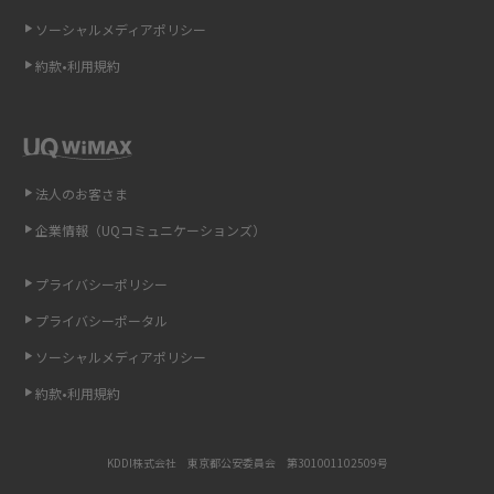
ソーシャルメディアポリシー
非通知設定とは？184で電話をかける方法やiPhone・Androidの設定を解説
約款•利用規約
iCloudの使用容量を減らす9つの方法！使用状況の確認手順も紹介
スマホのウィジェットとは？iPhone・Androidの設定方法やおススメを紹
介
法人のお客さま
リプライ機能とは？LINE、X（旧Twitter）、Instagram、TikTokで送る方法
企業情報（UQコミュニケーションズ）
を解説
プライバシーポリシー
インスタのDMの送り方は？便利機能の使い方や注意点をわかりやすく解説
プライバシーポータル
Bluetooth®とは？Wi-Fiとの違いやスマホ・PCとの接続方法を解説
ソーシャルメディアポリシー
約款•利用規約
LINEで送信取り消しをする方法は？相手に知られるのか、削除との違いも
紹介
KDDI株式会社 東京都公安委員会 第301001102509号
「iPhoneを探す」の使い方と設定方法を紹介！ブラウザやアプリから探す