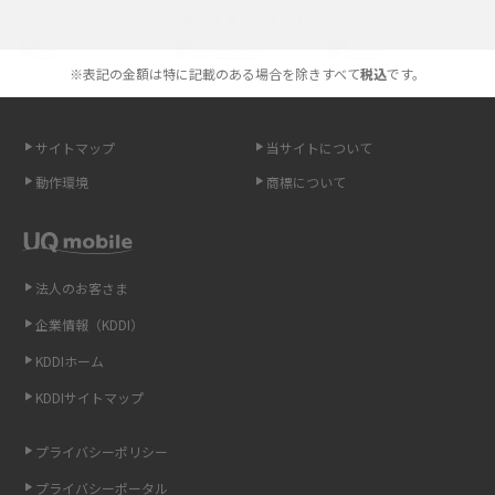
iPhoneの機種変更のやり方は？事前準備・手順やデータ移行方法をわかり
選べる通信ブランド
やすく解説
※表記の金額は特に記載のある場合を除きすべて
税込
です。
スマホが高い理由は？購入費用を抑える方法や端末を選ぶ時の注意点を解
説！
サイトマップ
当サイトについて
Androidスマホとは？特徴やメリット・デメリット、おススメ機種を紹介
動作環境
商標について
高校生にスマホ制限は必要？所持率やメリット・デメリットを詳しく紹介
スマホのネット通信速度が遅い原因は？すぐできる対処法や見直すポイン
トを解説
法人のお客さま
企業情報（KDDI）
スマホや携帯端末の通信速度制限とは？回避のコツや解除のタイミング・
KDDIホーム
方法を解説
KDDIサイトマップ
LINEの引き継ぎ方法は？対象データや事前準備・条件・注意点などを解説
プライバシーポリシー
LINEの通知がこない時の原因と対処法9選！設定の確認手順も解説
プライバシーポータル