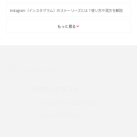
Instagram（インスタグラム）のストーリーズとは？使い方や見方を解説
ASMRとは？初心者向けの代表ジャンルや楽しみ方を解説
もっと見る
スマホのアラーム設定方法を解説！鳴らない原因と対処法、便利機能も紹
介
LINEで友だちを削除する方法は？方法ごとの影響や復活・復元する方法も
解説
サポートのご案内
プリペイドSIMとは？種類やメリット・デメリット、利用までの流れを解説
ご利用中のお客さま
MNOとは？MVNOやMVNEとの違いやメリット・デメリットを解説
よくあるご質問・各種お手続き
チャットでお問い合わせ
VPN接続とは？仕組みや必要性、メリット・デメリット、接続方法を解説
Threads（スレッズ）とは？主な機能や登録方法、投稿の仕方を解説