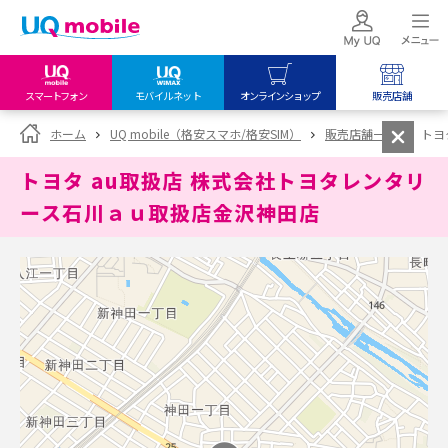
スマートフォン
モバイルネット
オンラインショップ
販売店舗
my UQ WiMAX
UQ mobile
UQ mobile
ホーム
UQ mobile（格安スマホ/格安SIM）
販売店舗一覧
トヨ
UQ WiMAX ご契約の方
オンラインショップ
販売店舗
トヨタ au取扱店 株式会社トヨタレンタリ
My UQ mobile
UQ WiMAX
UQ WiMAX
ース石川ａｕ取扱店金沢神田店
UQ mobile ご契約の方
オンラインショップ
販売店舗
UQ mobile
データチャージサイト