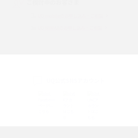
ご検討中のお客さま
Instagram（インスタグラム）でスクショするとバレる？バレるケースや撮
り方も解説
UQ mobileのお申し込み・ご相談
UQ WiMAXのお申し込み・ご相談
SMSとは？料金やできること、注意点や届かない時の対処法を解説
Discord（ディスコード）とは？使い方や用語の意味、便利な機能を解説
iPhone 16eとiPhone SE（第3世代）の違いは？サイズやスペックを比較し
て解説
UQ公式SNSアカウント
iPhone 16eとiPhone 14を徹底比較！スペック・機能の違いをわかりやすく
紹介
iPhone 16シリーズのモデルを比較！価格・サイズ・カメラ性能の違いを徹
底解説
iPhone 16とiPhone 15の違いは？カメラ・スペック・機能を徹底比較