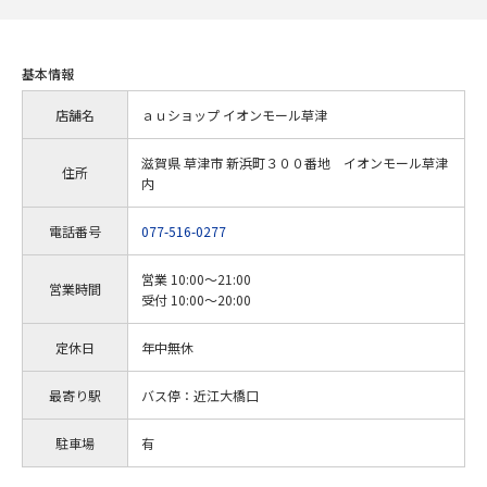
基本情報
店舗名
ａｕショップ イオンモール草津
滋賀県 草津市 新浜町３００番地 イオンモール草津
住所
内
電話番号
077-516-0277
営業 10:00～21:00
営業時間
受付 10:00～20:00
定休日
年中無休
最寄り駅
バス停：近江大橋口
駐車場
有