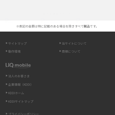
iPhoneの機種変更のやり方は？事前準備・手順やデータ移行方法をわかり
選べる通信ブランド
やすく解説
※表記の金額は特に記載のある場合を除きすべて
税込
です。
スマホが高い理由は？購入費用を抑える方法や端末を選ぶ時の注意点を解
説！
サイトマップ
当サイトについて
Androidスマホとは？特徴やメリット・デメリット、おススメ機種を紹介
動作環境
商標について
高校生にスマホ制限は必要？所持率やメリット・デメリットを詳しく紹介
スマホのネット通信速度が遅い原因は？すぐできる対処法や見直すポイン
トを解説
法人のお客さま
企業情報（KDDI）
スマホや携帯端末の通信速度制限とは？回避のコツや解除のタイミング・
KDDIホーム
方法を解説
KDDIサイトマップ
LINEの引き継ぎ方法は？対象データや事前準備・条件・注意点などを解説
プライバシーポリシー