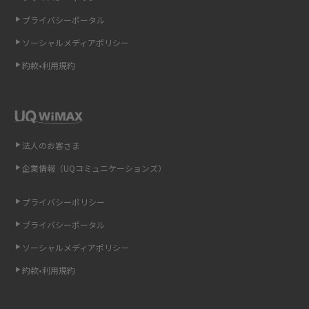
LINEの通知がこない時の原因と対処法9選！設定の確認手順も解説
プライバシーポータル
ソーシャルメディアポリシー
非通知設定とは？184で電話をかける方法やiPhone・Androidの設定を解説
約款•利用規約
iCloudの使用容量を減らす9つの方法！使用状況の確認手順も紹介
スマホのウィジェットとは？iPhone・Androidの設定方法やおススメを紹
介
法人のお客さま
リプライ機能とは？LINE、X（旧Twitter）、Instagram、TikTokで送る方法
企業情報（UQコミュニケーションズ）
を解説
プライバシーポリシー
インスタのDMの送り方は？便利機能の使い方や注意点をわかりやすく解説
プライバシーポータル
Bluetooth®とは？Wi-Fiとの違いやスマホ・PCとの接続方法を解説
ソーシャルメディアポリシー
約款•利用規約
LINEで送信取り消しをする方法は？相手に知られるのか、削除との違いも
紹介