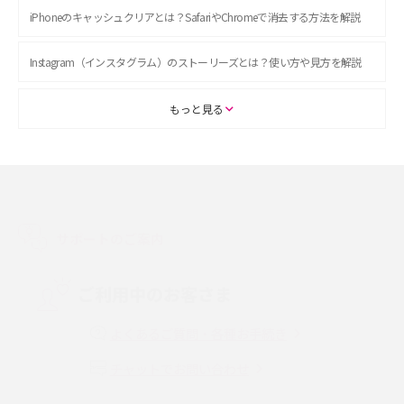
iPhoneのキャッシュクリアとは？SafariやChromeで消去する方法を解説
Instagram（インスタグラム）のストーリーズとは？使い方や見方を解説
ASMRとは？初心者向けの代表ジャンルや楽しみ方を解説
もっと見る
スマホのアラーム設定方法を解説！鳴らない原因と対処法、便利機能も紹
介
LINEで友だちを削除する方法は？方法ごとの影響や復活・復元する方法も
解説
サポートのご案内
プリペイドSIMとは？種類やメリット・デメリット、利用までの流れを解説
ご利用中のお客さま
MNOとは？MVNOやMVNEとの違いやメリット・デメリットを解説
よくあるご質問・各種お手続き
チャットでお問い合わせ
VPN接続とは？仕組みや必要性、メリット・デメリット、接続方法を解説