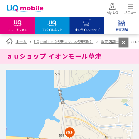
スマートフォン
モバイルネット
オンラインショップ
販売店舗
my UQ WiMAX
UQ mobile
UQ mobile
ホーム
UQ mobile（格安スマホ/格安SIM）
販売店舗一覧
ａｕ
UQ WiMAX ご契約の方
オンラインショップ
販売店舗
ａｕショップ イオンモール草津
My UQ mobile
UQ WiMAX
UQ WiMAX
UQ mobile ご契約の方
オンラインショップ
販売店舗
UQ mobile
データチャージサイト