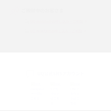
Threads（スレッズ）とは？主な機能や登録方法、投稿の仕方を解説
ご検討中のお客さま
Instagram（インスタグラム）でスクショするとバレる？バレるケースや撮
り方も解説
UQ mobileのお申し込み・ご相談
UQ WiMAXのお申し込み・ご相談
SMSとは？料金やできること、注意点や届かない時の対処法を解説
Discord（ディスコード）とは？使い方や用語の意味、便利な機能を解説
iPhone 16eとiPhone SE（第3世代）の違いは？サイズやスペックを比較し
て解説
UQ公式SNSアカウント
iPhone 16eとiPhone 14を徹底比較！スペック・機能の違いをわかりやすく
紹介
iPhone 16シリーズのモデルを比較！価格・サイズ・カメラ性能の違いを徹
底解説
iPhone 16とiPhone 15の違いは？カメラ・スペック・機能を徹底比較