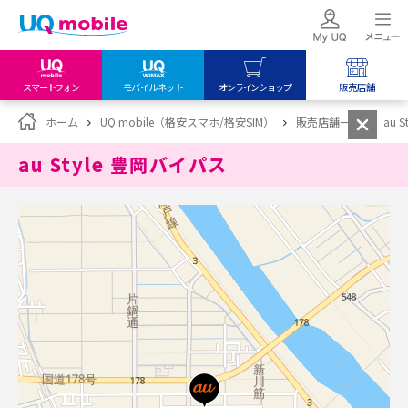
スマートフォン
モバイルネット
オンラインショップ
販売店舗
my UQ WiMAX
UQ mobile
UQ mobile
ホーム
UQ mobile（格安スマホ/格安SIM）
販売店舗一覧
au 
UQ WiMAX ご契約の方
オンラインショップ
販売店舗
au Style 豊岡バイパス
My UQ mobile
UQ WiMAX
UQ WiMAX
UQ mobile ご契約の方
オンラインショップ
販売店舗
UQ mobile
データチャージサイト