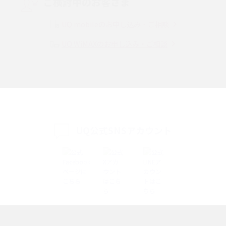
ご検討中のお客さま
Instagram（インスタグラム）でスクショするとバレる？バレるケースや撮
り方も解説
UQ mobileのお申し込み・ご相談
UQ WiMAXのお申し込み・ご相談
SMSとは？料金やできること、注意点や届かない時の対処法を解説
Discord（ディスコード）とは？使い方や用語の意味、便利な機能を解説
iPhone 16eとiPhone SE（第3世代）の違いは？サイズやスペックを比較し
て解説
UQ公式SNSアカウント
iPhone 16eとiPhone 14を徹底比較！スペック・機能の違いをわかりやすく
紹介
iPhone 16シリーズのモデルを比較！価格・サイズ・カメラ性能の違いを徹
底解説
iPhone 16とiPhone 15の違いは？カメラ・スペック・機能を徹底比較
iPhoneの機種変更のやり方は？事前準備・手順やデータ移行方法をわかり