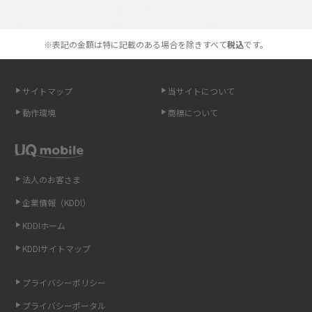
選べる通信ブランド
やすく解説
※表記の金額は特に記載のある場合を除きすべて
税込
です。
スマホが高い理由は？購入費用を抑える方法や端末を選ぶ時の注意点を解
説！
サイトマップ
当サイトについて
Androidスマホとは？特徴やメリット・デメリット、おススメ機種を紹介
動作環境
商標について
高校生にスマホ制限は必要？所持率やメリット・デメリットを詳しく紹介
スマホのネット通信速度が遅い原因は？すぐできる対処法や見直すポイン
トを解説
法人のお客さま
企業情報（KDDI）
スマホや携帯端末の通信速度制限とは？回避のコツや解除のタイミング・
KDDIホーム
方法を解説
KDDIサイトマップ
LINEの引き継ぎ方法は？対象データや事前準備・条件・注意点などを解説
プライバシーポリシー
LINEの通知がこない時の原因と対処法9選！設定の確認手順も解説
プライバシーポータル