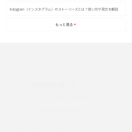
Instagram（インスタグラム）のストーリーズとは？使い方や見方を解説
ASMRとは？初心者向けの代表ジャンルや楽しみ方を解説
もっと見る
スマホのアラーム設定方法を解説！鳴らない原因と対処法、便利機能も紹
介
LINEで友だちを削除する方法は？方法ごとの影響や復活・復元する方法も
解説
サポートのご案内
プリペイドSIMとは？種類やメリット・デメリット、利用までの流れを解説
ご利用中のお客さま
MNOとは？MVNOやMVNEとの違いやメリット・デメリットを解説
よくあるご質問・各種お手続き
チャットでお問い合わせ
VPN接続とは？仕組みや必要性、メリット・デメリット、接続方法を解説
Threads（スレッズ）とは？主な機能や登録方法、投稿の仕方を解説