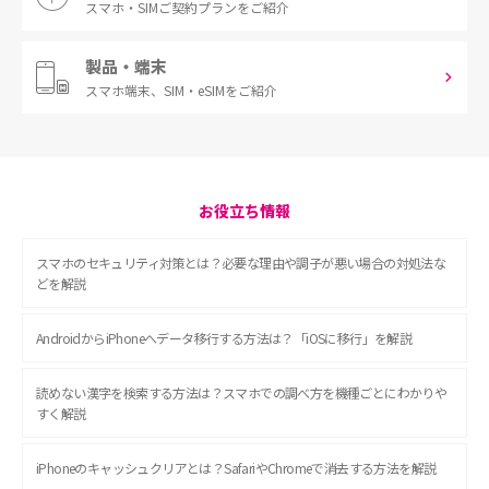
スマホ・SIM
ご契約プランをご紹介
製品・端末
スマホ端末、
SIM・eSIMをご紹介
お役立ち情報
スマホのセキュリティ対策とは？必要な理由や調子が悪い場合の対処法な
どを解説
AndroidからiPhoneへデータ移行する方法は？「iOSに移行」を解説
読めない漢字を検索する方法は？スマホでの調べ方を機種ごとにわかりや
すく解説
iPhoneのキャッシュクリアとは？SafariやChromeで消去する方法を解説