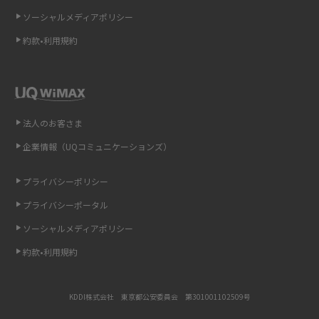
ソーシャルメディアポリシー
非通知設定とは？184で電話をかける方法やiPhone・Androidの設定を解説
約款•利用規約
iCloudの使用容量を減らす9つの方法！使用状況の確認手順も紹介
スマホのウィジェットとは？iPhone・Androidの設定方法やおススメを紹
介
法人のお客さま
リプライ機能とは？LINE、X（旧Twitter）、Instagram、TikTokで送る方法
企業情報（UQコミュニケーションズ）
を解説
プライバシーポリシー
インスタのDMの送り方は？便利機能の使い方や注意点をわかりやすく解説
プライバシーポータル
Bluetooth®とは？Wi-Fiとの違いやスマホ・PCとの接続方法を解説
ソーシャルメディアポリシー
約款•利用規約
LINEで送信取り消しをする方法は？相手に知られるのか、削除との違いも
紹介
KDDI株式会社 東京都公安委員会 第301001102509号
「iPhoneを探す」の使い方と設定方法を紹介！ブラウザやアプリから探す