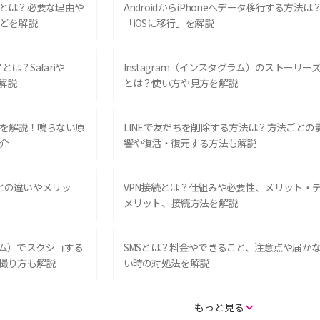
とは？必要な理由や
AndroidからiPhoneへデータ移行する方法は
どを解説
「iOSに移行」を解説
は？Safariや
Instagram（インスタグラム）のストーリー
解説
とは？使い方や見方を解説
を解説！鳴らない原
LINEで友だちを削除する方法は？方法ごとの
介
響や復活・復元する方法も解説
Eとの違いやメリッ
VPN接続とは？仕組みや必要性、メリット・
メリット、接続方法を解説
グラム）でスクショする
SMSとは？料金やできること、注意点や届か
撮り方も解説
い時の対処法を解説
SE（第3世代）の違い
iPhone 16eとiPhone 14を徹底比較！スペッ
もっと見る