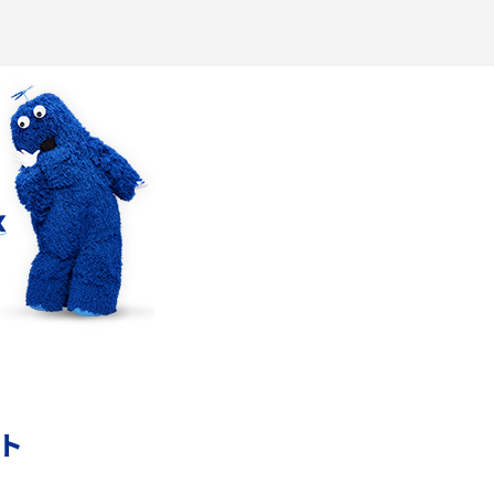
Wi-Fiを快適に使うための速度はどれくらい？
解
用途別の目安・回線ごとの平均を紹介
の
LINEでブロックされているか確認する方法は？
手順や注意点を解説
メンションとは？LINE・X・Instagram・
Facebook・TikTokでのやり方を解説
インスタグラムのアカウント削除方法は？利用
の
解除との違いやバックアップの取り方などを解
説
ント
本
スマホのバッテリー交換目安は？状態の確認方
法や劣化の原因、交換にかかる費用も解説