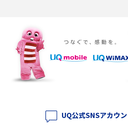
「iPhoneを探す」の使い方と設定方法を紹
る方法は？相手に知ら
介！ブラウザやアプリから探す方法を詳しく
紹介
説
設定・変更方法を解
着信拒否とは？設定方法やブロックした番号
も紹介
確認方法を解説
ップ設定方法や空き容量
ASMRとは？意味や動画の種類、楽しみ方を紹
介
介
の特典は？料金プランやメ
スマホの位置情報機能とは？有効にした場合
法を解説
メリットや注意点などを解説
UQ公式SNSアカウ
ク方法・解除に向け
インスタグラムとは？登録や投稿の方法、基
機能をわかりやすく解説