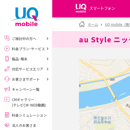
スマートフォン
my UQ WiMAX
ホーム
UQ mobile
UQ WiMAX ご契約の方
au Style 
ご検討中の方へ
My UQ mobile
料金プラン･サービス
UQ mobile ご契約の方
製品･端末
UQ mobile
データチャージサイト
対応サービスエリア
お客さまサポート
キャンペーン一覧
CMギャラリー
(テレビCM･WEB動画)
料金シミュレーション
法人のお客さま