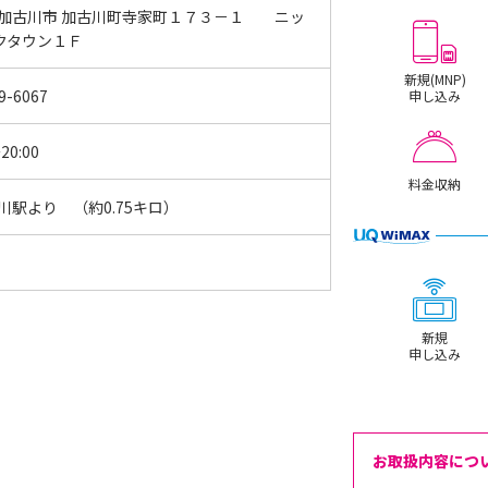
 加古川市 加古川町寺家町１７３－１ ニッ
ークタウン１Ｆ
新規(MNP)
9-6067
申し込み
20:00
料金収納
古川駅より （約0.75キロ）
新規
申し込み
お取扱内容につ