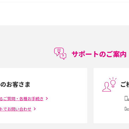
較して解説
ク・機能の違いをわかりやすく紹介
15の違いは？カメラ・スペ
iPhoneの機種変更のやり方は？事前準備・手
順やデータ移行方法をわかりやすく解説
徴やメリット・デメリ
高校生にスマホ制限は必要？所持率やメリッ
ト・デメリットを詳しく紹介
サポートのご案内
度制限とは？回避の
LINEの引き継ぎ方法は？対象データや事前準
方法を解説
備・条件・注意点などを解説
中のお客さま
ご
電話をかける方法や
iCloudの使用容量を減らす9つの方法！使用状
を解説
況の確認手順も紹介
るご質問・各種お手続き
トでお問い合わせ
（旧Twitter）、
インスタのDMの送り方は？便利機能の使い方
送る方法を解説
や注意点をわかりやすく解説