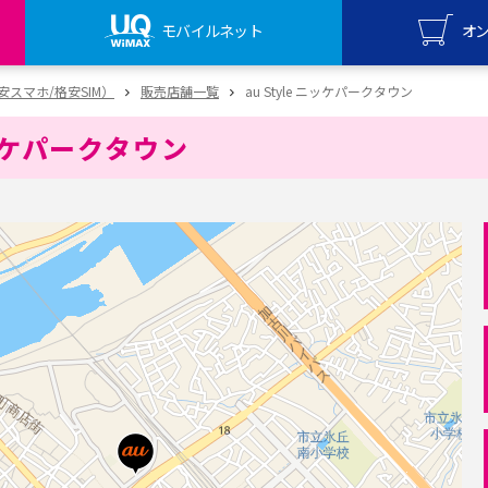
モバイルネット
オ
UQ mo
（格安スマホ/格安SIM）
販売店舗一覧
au Style ニッケパークタウン
オンライ
ニッケパークタウン
UQ Wi
オンライ