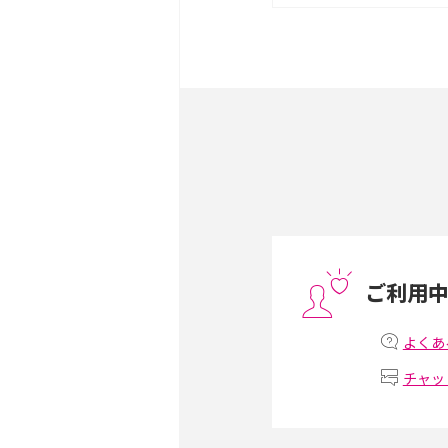
は？サイズやスペックを比
iPhone 16とiPhone 
ック・機能を徹底比較
Androidスマホとは？特
ット、おススメ機種を紹介
スマホや携帯端末の通信速
コツや解除のタイミング・
ご利用
非通知設定とは？184で
iPhone・Androidの設定
よくあ
チャッ
リプライ機能とは？LINE、X
Instagram、TikTokで