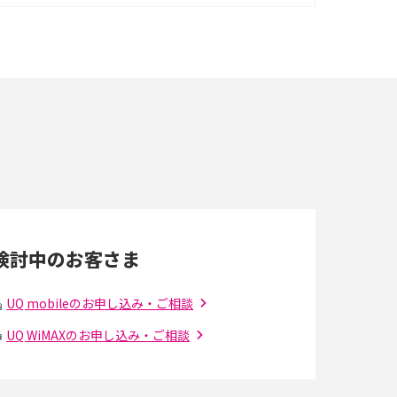
イズ・カメラ性能の違いを徹底解説
スマホが高い理由は？購入費用を抑える方法や
端末を選ぶ時の注意点を解説！
スマホのネット通信速度が遅い原因は？すぐで
きる対処法や見直すポイントを解説
LINEの通知がこない時の原因と対処法9選！設
定の確認手順も解説
検討中のお客さま
スマホのウィジェットとは？iPhone・Android
の設定方法やおススメを紹介
UQ mobileのお申し込み・ご相談
UQ WiMAXのお申し込み・ご相談
Bluetooth®とは？Wi-Fiとの違いやスマホ・PC
との接続方法を解説