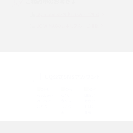
ご検討中のお客さま
Instagram（インスタグラム）でスクショするとバレる？バレるケースや撮
り方も解説
UQ mobileのお申し込み・ご相談
UQ WiMAXのお申し込み・ご相談
SMSとは？料金やできること、注意点や届かない時の対処法を解説
Discord（ディスコード）とは？使い方や用語の意味、便利な機能を解説
iPhone 16eとiPhone SE（第3世代）の違いは？サイズやスペックを比較し
て解説
UQ公式SNSアカウント
iPhone 16eとiPhone 14を徹底比較！スペック・機能の違いをわかりやすく
紹介
iPhone 16シリーズのモデルを比較！価格・サイズ・カメラ性能の違いを徹
底解説
iPhone 16とiPhone 15の違いは？カメラ・スペック・機能を徹底比較
iPhoneの機種変更のやり方は？事前準備・手順やデータ移行方法をわかり