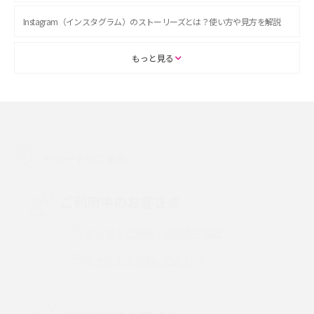
Instagram（インスタグラム）のストーリーズとは？使い方や見方を解説
ASMRとは？初心者向けの代表ジャンルや楽しみ方を解説
もっと見る
スマホのアラーム設定方法を解説！鳴らない原因と対処法、便利機能も紹
介
LINEで友だちを削除する方法は？方法ごとの影響や復活・復元する方法も
解説
サポートのご案内
プリペイドSIMとは？種類やメリット・デメリット、利用までの流れを解説
ご利用中のお客さま
MNOとは？MVNOやMVNEとの違いやメリット・デメリットを解説
よくあるご質問・各種お手続き
チャットでお問い合わせ
VPN接続とは？仕組みや必要性、メリット・デメリット、接続方法を解説
Threads（スレッズ）とは？主な機能や登録方法、投稿の仕方を解説