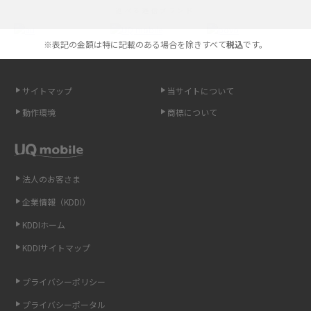
選べる通信ブランド
やすく解説
※表記の金額は特に記載のある場合を除きすべて
税込
です。
スマホが高い理由は？購入費用を抑える方法や端末を選ぶ時の注意点を解
説！
サイトマップ
当サイトについて
Androidスマホとは？特徴やメリット・デメリット、おススメ機種を紹介
動作環境
商標について
高校生にスマホ制限は必要？所持率やメリット・デメリットを詳しく紹介
スマホのネット通信速度が遅い原因は？すぐできる対処法や見直すポイン
トを解説
法人のお客さま
企業情報（KDDI）
スマホや携帯端末の通信速度制限とは？回避のコツや解除のタイミング・
KDDIホーム
方法を解説
KDDIサイトマップ
LINEの引き継ぎ方法は？対象データや事前準備・条件・注意点などを解説
プライバシーポリシー
LINEの通知がこない時の原因と対処法9選！設定の確認手順も解説
プライバシーポータル