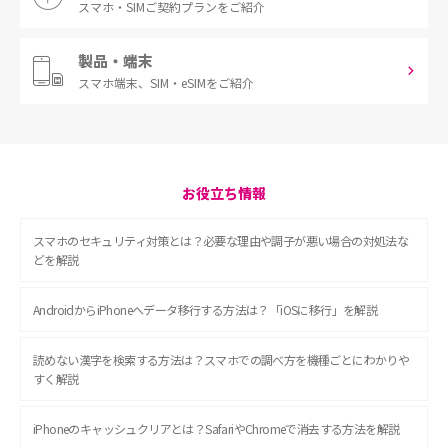
スマホ・SIM
ご契約プランをご紹介
製品・端末
スマホ端末、
SIM・eSIMをご紹介
お役立ち情報
スマホのセキュリティ対策とは？必要な理由や調子が悪い場合の対処法な
どを解説
AndroidからiPhoneへデータ移行する方法は？「iOSに移行」を解説
読めない漢字を検索する方法は？スマホでの調べ方を機種ごとにわかりや
すく解説
iPhoneのキャッシュクリアとは？SafariやChromeで消去する方法を解説