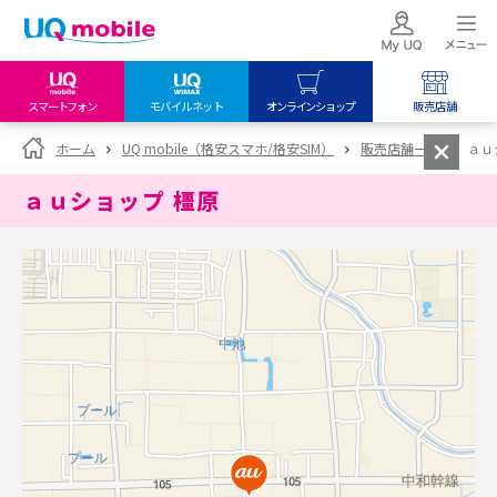
スマートフォン
モバイルネット
オンラインショップ
販売店舗
my UQ WiMAX
UQ mobile
UQ mobile
ホーム
UQ mobile（格安スマホ/格安SIM）
販売店舗一覧
ａｕ
UQ WiMAX ご契約の方
オンラインショップ
販売店舗
ａｕショップ 橿原
My UQ mobile
UQ WiMAX
UQ WiMAX
UQ mobile ご契約の方
オンラインショップ
販売店舗
UQ mobile
データチャージサイト