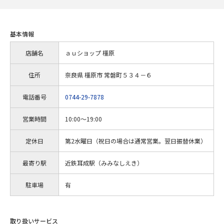
基本情報
店舗名
ａｕショップ 橿原
住所
奈良県 橿原市 常磐町５３４－６
電話番号
0744-29-7878
営業時間
10:00～19:00
定休日
第2水曜日（祝日の場合は通常営業。翌日振替休業）
最寄り駅
近鉄耳成駅（みみなしえき）
駐車場
有
取り扱いサービス