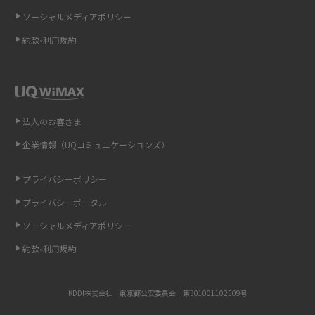
ソーシャルメディアポリシー
非通知設定とは？184で電話をかける方法やiPhone・Androidの設定を解説
約款•利用規約
iCloudの使用容量を減らす9つの方法！使用状況の確認手順も紹介
スマホのウィジェットとは？iPhone・Androidの設定方法やおススメを紹
介
法人のお客さま
リプライ機能とは？LINE、X（旧Twitter）、Instagram、TikTokで送る方法
企業情報（UQコミュニケーションズ）
を解説
プライバシーポリシー
インスタのDMの送り方は？便利機能の使い方や注意点をわかりやすく解説
プライバシーポータル
Bluetooth®とは？Wi-Fiとの違いやスマホ・PCとの接続方法を解説
ソーシャルメディアポリシー
約款•利用規約
LINEで送信取り消しをする方法は？相手に知られるのか、削除との違いも
紹介
KDDI株式会社 東京都公安委員会 第301001102509号
「iPhoneを探す」の使い方と設定方法を紹介！ブラウザやアプリから探す