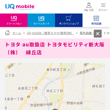
スマートフォン
モバイルネット
オンラインショップ
販売店舗
my UQ WiMAX
UQ mobile
UQ mobile
ホーム
UQ mobile（格安スマホ/格安SIM）
販売店舗一覧
トヨ
UQ WiMAX ご契約の方
オンラインショップ
販売店舗
トヨタ au取扱店 トヨタモビリティ新大阪
My UQ mobile
UQ WiMAX
UQ WiMAX
（株） 緑丘店
UQ mobile ご契約の方
オンラインショップ
販売店舗
UQ mobile
データチャージサイト