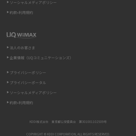
ソーシャルメディアポリシー
非通知設定とは？184で電話をかける方法やiPhone・Androidの設定を解説
約款•利用規約
iCloudの使用容量を減らす9つの方法！使用状況の確認手順も紹介
スマホのウィジェットとは？iPhone・Androidの設定方法やおススメを紹
介
法人のお客さま
リプライ機能とは？LINE、X（旧Twitter）、Instagram、TikTokで送る方法
企業情報（UQコミュニケーションズ）
を解説
プライバシーポリシー
インスタのDMの送り方は？便利機能の使い方や注意点をわかりやすく解説
プライバシーポータル
Bluetooth®とは？Wi-Fiとの違いやスマホ・PCとの接続方法を解説
ソーシャルメディアポリシー
約款•利用規約
LINEで送信取り消しをする方法は？相手に知られるのか、削除との違いも
紹介
KDDI株式会社 東京都公安委員会 第301001102509号
「iPhoneを探す」の使い方と設定方法を紹介！ブラウザやアプリから探す
方法を詳しく解説
COPYRIGHT © KDDI CORPORATION, ALL RIGHTS RESERVED.