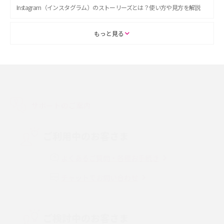
Instagram（インスタグラム）のストーリーズとは？使い方や見方を解説
ASMRとは？初心者向けの代表ジャンルや楽しみ方を解説
もっと見る
スマホのアラーム設定方法を解説！鳴らない原因と対処法、便利機能も紹
介
LINEで友だちを削除する方法は？方法ごとの影響や復活・復元する方法も
解説
サポートのご案内
プリペイドSIMとは？種類やメリット・デメリット、利用までの流れを解説
ご利用中のお客さま
MNOとは？MVNOやMVNEとの違いやメリット・デメリットを解説
よくあるご質問・各種お手続き
チャットでお問い合わせ
VPN接続とは？仕組みや必要性、メリット・デメリット、接続方法を解説
Threads（スレッズ）とは？主な機能や登録方法、投稿の仕方を解説
ご検討中のお客さま