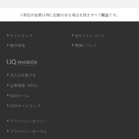
やすく解説
※表記の金額は特に記載のある場合を除きすべて
税込
です。
スマホが高い理由は？購入費用を抑える方法や端末を選ぶ時の注意点を解
説！
サイトマップ
当サイトについて
Androidスマホとは？特徴やメリット・デメリット、おススメ機種を紹介
動作環境
商標について
高校生にスマホ制限は必要？所持率やメリット・デメリットを詳しく紹介
スマホのネット通信速度が遅い原因は？すぐできる対処法や見直すポイン
トを解説
法人のお客さま
企業情報（KDDI）
スマホや携帯端末の通信速度制限とは？回避のコツや解除のタイミング・
KDDIホーム
方法を解説
KDDIサイトマップ
LINEの引き継ぎ方法は？対象データや事前準備・条件・注意点などを解説
プライバシーポリシー
LINEの通知がこない時の原因と対処法9選！設定の確認手順も解説
プライバシーポータル