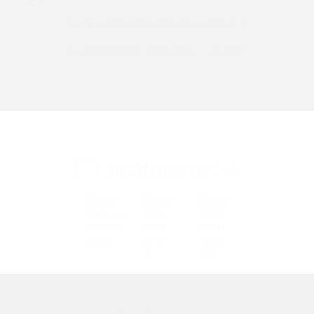
Instagram（インスタグラム）でスクショするとバレる？バレるケースや撮
り方も解説
UQ mobileのお申し込み・ご相談
UQ WiMAXのお申し込み・ご相談
SMSとは？料金やできること、注意点や届かない時の対処法を解説
Discord（ディスコード）とは？使い方や用語の意味、便利な機能を解説
iPhone 16eとiPhone SE（第3世代）の違いは？サイズやスペックを比較し
て解説
UQ公式SNSアカウント
iPhone 16eとiPhone 14を徹底比較！スペック・機能の違いをわかりやすく
紹介
iPhone 16シリーズのモデルを比較！価格・サイズ・カメラ性能の違いを徹
底解説
iPhone 16とiPhone 15の違いは？カメラ・スペック・機能を徹底比較
iPhoneの機種変更のやり方は？事前準備・手順やデータ移行方法をわかり
選べる通信ブランド