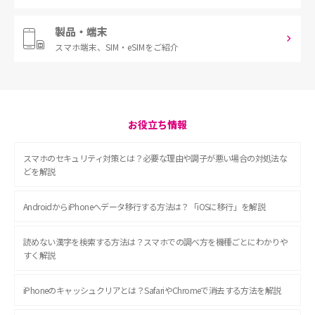
製品・端末
スマホ端末、
SIM・eSIMをご紹介
お役立ち情報
スマホのセキュリティ対策とは？必要な理由や調子が悪い場合の対処法な
どを解説
AndroidからiPhoneへデータ移行する方法は？「iOSに移行」を解説
読めない漢字を検索する方法は？スマホでの調べ方を機種ごとにわかりや
すく解説
iPhoneのキャッシュクリアとは？SafariやChromeで消去する方法を解説