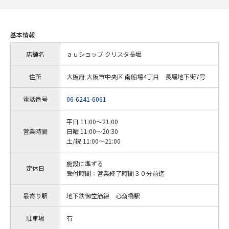
基本情報
店舗名
ａｕショップ クリスタ長堀
住所
大阪府 大阪市中央区 南船場4丁目 長堀地下街7号
電話番号
06-6241-6061
平日 11:00～21:00
営業時間
日曜 11:00～20:30
土/祝 11:00～21:00
施設に準ずる
定休日
受付時間：営業終了時間３０分前迄
最寄り駅
地下鉄御堂筋線 心斎橋駅
駐車場
有