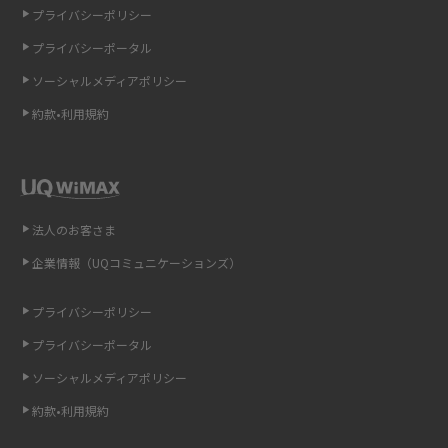
プライバシーポリシー
LINEの通知がこない時の原因と対処法9選！設定の確認手順も解説
プライバシーポータル
ソーシャルメディアポリシー
非通知設定とは？184で電話をかける方法やiPhone・Androidの設定を解説
約款•利用規約
iCloudの使用容量を減らす9つの方法！使用状況の確認手順も紹介
スマホのウィジェットとは？iPhone・Androidの設定方法やおススメを紹
介
法人のお客さま
リプライ機能とは？LINE、X（旧Twitter）、Instagram、TikTokで送る方法
企業情報（UQコミュニケーションズ）
を解説
プライバシーポリシー
インスタのDMの送り方は？便利機能の使い方や注意点をわかりやすく解説
プライバシーポータル
Bluetooth®とは？Wi-Fiとの違いやスマホ・PCとの接続方法を解説
ソーシャルメディアポリシー
約款•利用規約
LINEで送信取り消しをする方法は？相手に知られるのか、削除との違いも
紹介