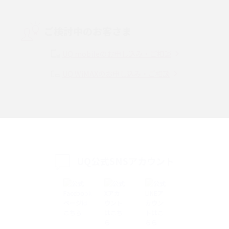
Threads（スレッズ）とは？主な機能や登録方法、投稿の仕方を解説
ご検討中のお客さま
Instagram（インスタグラム）でスクショするとバレる？バレるケースや撮
り方も解説
UQ mobileのお申し込み・ご相談
UQ WiMAXのお申し込み・ご相談
SMSとは？料金やできること、注意点や届かない時の対処法を解説
Discord（ディスコード）とは？使い方や用語の意味、便利な機能を解説
iPhone 16eとiPhone SE（第3世代）の違いは？サイズやスペックを比較し
て解説
UQ公式SNSアカウント
iPhone 16eとiPhone 14を徹底比較！スペック・機能の違いをわかりやすく
紹介
iPhone 16シリーズのモデルを比較！価格・サイズ・カメラ性能の違いを徹
底解説