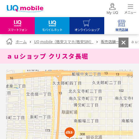
スマートフォン
モバイルネット
オンラインショップ
販売店舗
my UQ WiMAX
UQ mobile
UQ mobile
ホーム
UQ mobile（格安スマホ/格安SIM）
販売店舗一覧
ａｕ
UQ WiMAX ご契約の方
オンラインショップ
販売店舗
ａｕショップ クリスタ長堀
My UQ mobile
UQ WiMAX
UQ WiMAX
UQ mobile ご契約の方
オンラインショップ
販売店舗
UQ mobile
データチャージサイト