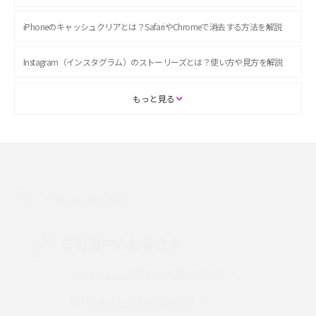
iPhoneのキャッシュクリアとは？SafariやChromeで消去する方法を解説
Instagram（インスタグラム）のストーリーズとは？使い方や見方を解説
ASMRとは？初心者向けの代表ジャンルや楽しみ方を解説
もっと見る
スマホのアラーム設定方法を解説！鳴らない原因と対処法、便利機能も紹
介
LINEで友だちを削除する方法は？方法ごとの影響や復活・復元する方法も
解説
サポートのご案内
プリペイドSIMとは？種類やメリット・デメリット、利用までの流れを解説
ご利用中のお客さま
MNOとは？MVNOやMVNEとの違いやメリット・デメリットを解説
よくあるご質問・各種お手続き
チャットでお問い合わせ
VPN接続とは？仕組みや必要性、メリット・デメリット、接続方法を解説