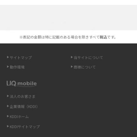
iPhone 16とiPhone 15の違いは？カメラ・スペック・機能を徹底比較
iPhoneの機種変更のやり方は？事前準備・手順やデータ移行方法をわかり
選べる通信ブランド
やすく解説
※表記の金額は特に記載のある場合を除きすべて
税込
です。
スマホが高い理由は？購入費用を抑える方法や端末を選ぶ時の注意点を解
説！
サイトマップ
当サイトについて
Androidスマホとは？特徴やメリット・デメリット、おススメ機種を紹介
動作環境
商標について
高校生にスマホ制限は必要？所持率やメリット・デメリットを詳しく紹介
スマホのネット通信速度が遅い原因は？すぐできる対処法や見直すポイン
トを解説
法人のお客さま
企業情報（KDDI）
スマホや携帯端末の通信速度制限とは？回避のコツや解除のタイミング・
KDDIホーム
方法を解説
KDDIサイトマップ
LINEの引き継ぎ方法は？対象データや事前準備・条件・注意点などを解説