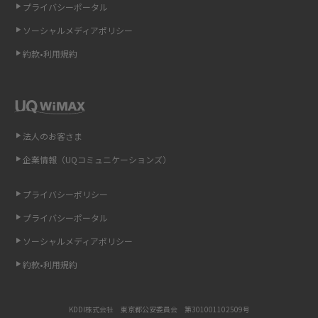
プライバシーポータル
ソーシャルメディアポリシー
非通知設定とは？184で電話をかける方法やiPhone・Androidの設定を解説
約款•利用規約
iCloudの使用容量を減らす9つの方法！使用状況の確認手順も紹介
スマホのウィジェットとは？iPhone・Androidの設定方法やおススメを紹
介
法人のお客さま
リプライ機能とは？LINE、X（旧Twitter）、Instagram、TikTokで送る方法
企業情報（UQコミュニケーションズ）
を解説
プライバシーポリシー
インスタのDMの送り方は？便利機能の使い方や注意点をわかりやすく解説
プライバシーポータル
Bluetooth®とは？Wi-Fiとの違いやスマホ・PCとの接続方法を解説
ソーシャルメディアポリシー
約款•利用規約
LINEで送信取り消しをする方法は？相手に知られるのか、削除との違いも
紹介
KDDI株式会社 東京都公安委員会 第301001102509号