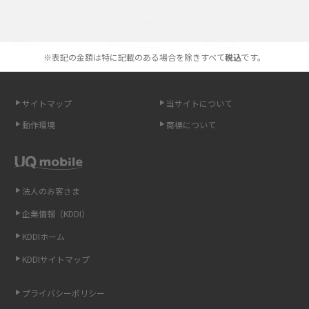
iPhoneの機種変更のやり方は？事前準備・手順やデータ移行方法をわかり
選べる通信ブランド
やすく解説
※表記の金額は特に記載のある場合を除きすべて
税込
です。
スマホが高い理由は？購入費用を抑える方法や端末を選ぶ時の注意点を解
説！
サイトマップ
当サイトについて
Androidスマホとは？特徴やメリット・デメリット、おススメ機種を紹介
動作環境
商標について
高校生にスマホ制限は必要？所持率やメリット・デメリットを詳しく紹介
スマホのネット通信速度が遅い原因は？すぐできる対処法や見直すポイン
トを解説
法人のお客さま
企業情報（KDDI）
スマホや携帯端末の通信速度制限とは？回避のコツや解除のタイミング・
KDDIホーム
方法を解説
KDDIサイトマップ
LINEの引き継ぎ方法は？対象データや事前準備・条件・注意点などを解説
プライバシーポリシー
LINEの通知がこない時の原因と対処法9選！設定の確認手順も解説