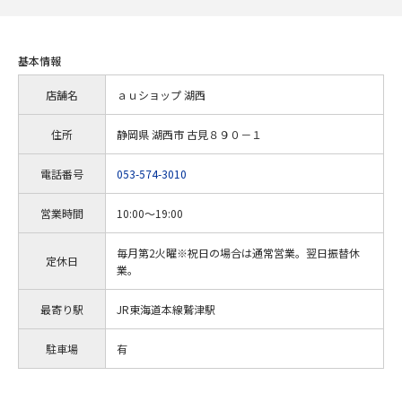
基本情報
店舗名
ａｕショップ 湖西
住所
静岡県 湖西市 古見８９０－１
電話番号
053-574-3010
営業時間
10:00～19:00
毎月第2火曜※祝日の場合は通常営業。翌日振替休
定休日
業。
最寄り駅
JR東海道本線鷲津駅
駐車場
有