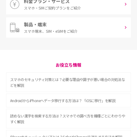
料金プラン・サービス
スマホ・SIM
ご契約プランをご紹介
製品・端末
スマホ端末、
SIM・eSIMをご紹介
お役立ち情報
スマホのセキュリティ対策とは？必要な理由や調子が悪い場合の対処法な
どを解説
AndroidからiPhoneへデータ移行する方法は？「iOSに移行」を解説
読めない漢字を検索する方法は？スマホでの調べ方を機種ごとにわかりや
すく解説
iPhoneのキャッシュクリアとは？SafariやChromeで消去する方法を解説