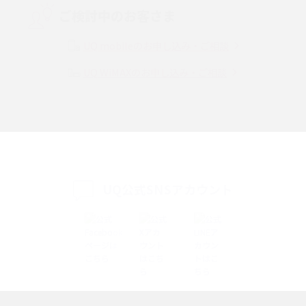
ご検討中のお客さま
Instagram（インスタグラム）でスクショするとバレる？バレるケースや撮
り方も解説
UQ mobileのお申し込み・ご相談
UQ WiMAXのお申し込み・ご相談
SMSとは？料金やできること、注意点や届かない時の対処法を解説
Discord（ディスコード）とは？使い方や用語の意味、便利な機能を解説
iPhone 16eとiPhone SE（第3世代）の違いは？サイズやスペックを比較し
て解説
UQ公式SNSアカウント
iPhone 16eとiPhone 14を徹底比較！スペック・機能の違いをわかりやすく
紹介
iPhone 16シリーズのモデルを比較！価格・サイズ・カメラ性能の違いを徹
底解説
iPhone 16とiPhone 15の違いは？カメラ・スペック・機能を徹底比較