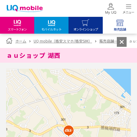
スマートフォン
モバイルネット
オンラインショップ
販売店舗
my UQ WiMAX
UQ mobile
UQ mobile
ホーム
UQ mobile（格安スマホ/格安SIM）
販売店舗一覧
ａｕ
UQ WiMAX ご契約の方
オンラインショップ
販売店舗
ａｕショップ 湖西
My UQ mobile
UQ WiMAX
UQ WiMAX
UQ mobile ご契約の方
オンラインショップ
販売店舗
UQ mobile
データチャージサイト