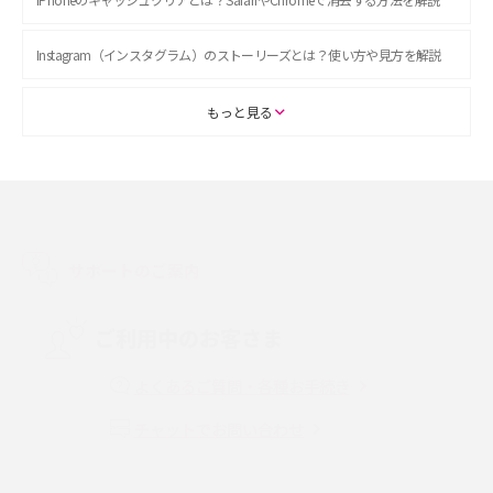
Instagram（インスタグラム）のストーリーズとは？使い方や見方を解説
ASMRとは？初心者向けの代表ジャンルや楽しみ方を解説
もっと見る
スマホのアラーム設定方法を解説！鳴らない原因と対処法、便利機能も紹
介
LINEで友だちを削除する方法は？方法ごとの影響や復活・復元する方法も
解説
サポートのご案内
プリペイドSIMとは？種類やメリット・デメリット、利用までの流れを解説
ご利用中のお客さま
MNOとは？MVNOやMVNEとの違いやメリット・デメリットを解説
よくあるご質問・各種お手続き
チャットでお問い合わせ
VPN接続とは？仕組みや必要性、メリット・デメリット、接続方法を解説
Threads（スレッズ）とは？主な機能や登録方法、投稿の仕方を解説