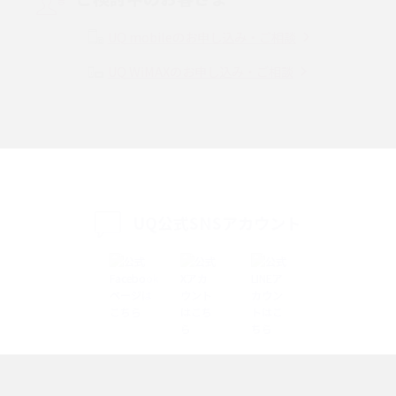
Instagram（インスタグラム）でスクショするとバレる？バレるケースや撮
り方も解説
UQ mobileのお申し込み・ご相談
UQ WiMAXのお申し込み・ご相談
SMSとは？料金やできること、注意点や届かない時の対処法を解説
Discord（ディスコード）とは？使い方や用語の意味、便利な機能を解説
iPhone 16eとiPhone SE（第3世代）の違いは？サイズやスペックを比較し
て解説
UQ公式SNSアカウント
iPhone 16eとiPhone 14を徹底比較！スペック・機能の違いをわかりやすく
紹介
iPhone 16シリーズのモデルを比較！価格・サイズ・カメラ性能の違いを徹
底解説
iPhone 16とiPhone 15の違いは？カメラ・スペック・機能を徹底比較
iPhoneの機種変更のやり方は？事前準備・手順やデータ移行方法をわかり