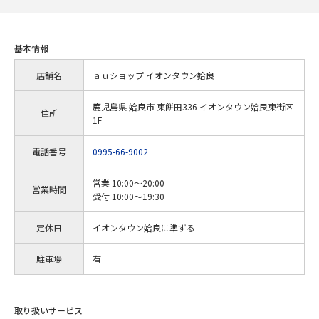
基本情報
店舗名
ａｕショップ イオンタウン姶良
鹿児島県 姶良市 東餅田336 イオンタウン姶良東街区
住所
1F
電話番号
0995-66-9002
営業 10:00～20:00
営業時間
受付 10:00～19:30
定休日
イオンタウン姶良に準ずる
駐車場
有
取り扱いサービス