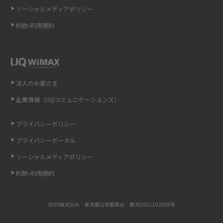
ソーシャルメディアポリシー
非通知設定とは？184で電話をかける方法やiPhone・Androidの設定を解説
約款•利用規約
iCloudの使用容量を減らす9つの方法！使用状況の確認手順も紹介
スマホのウィジェットとは？iPhone・Androidの設定方法やおススメを紹
介
法人のお客さま
リプライ機能とは？LINE、X（旧Twitter）、Instagram、TikTokで送る方法
企業情報（UQコミュニケーションズ）
を解説
プライバシーポリシー
インスタのDMの送り方は？便利機能の使い方や注意点をわかりやすく解説
プライバシーポータル
Bluetooth®とは？Wi-Fiとの違いやスマホ・PCとの接続方法を解説
ソーシャルメディアポリシー
約款•利用規約
LINEで送信取り消しをする方法は？相手に知られるのか、削除との違いも
紹介
KDDI株式会社 東京都公安委員会 第301001102509号
「iPhoneを探す」の使い方と設定方法を紹介！ブラウザやアプリから探す
方法を詳しく解説