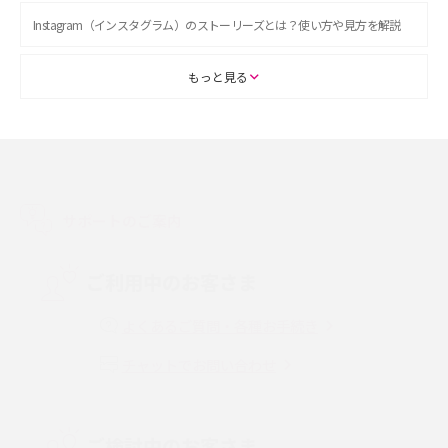
Instagram（インスタグラム）のストーリーズとは？使い方や見方を解説
ASMRとは？初心者向けの代表ジャンルや楽しみ方を解説
もっと見る
スマホのアラーム設定方法を解説！鳴らない原因と対処法、便利機能も紹
介
LINEで友だちを削除する方法は？方法ごとの影響や復活・復元する方法も
解説
サポートのご案内
プリペイドSIMとは？種類やメリット・デメリット、利用までの流れを解説
ご利用中のお客さま
MNOとは？MVNOやMVNEとの違いやメリット・デメリットを解説
よくあるご質問・各種お手続き
チャットでお問い合わせ
VPN接続とは？仕組みや必要性、メリット・デメリット、接続方法を解説
Threads（スレッズ）とは？主な機能や登録方法、投稿の仕方を解説
ご検討中のお客さま