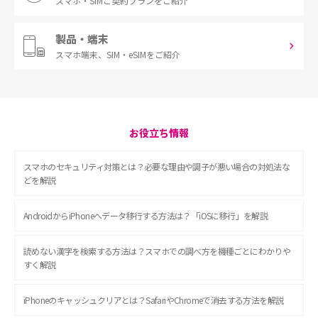
スマホ・SIM
ご契約プランをご紹介
製品・端末
スマホ端末、
SIM・eSIMをご紹介
お役立ち情報
スマホのセキュリティ対策とは？必要な理由や調子が悪い場合の対処法な
どを解説
AndroidからiPhoneへデータ移行する方法は？「iOSに移行」を解説
読めない漢字を検索する方法は？スマホでの調べ方を機種ごとにわかりや
すく解説
iPhoneのキャッシュクリアとは？SafariやChromeで消去する方法を解説