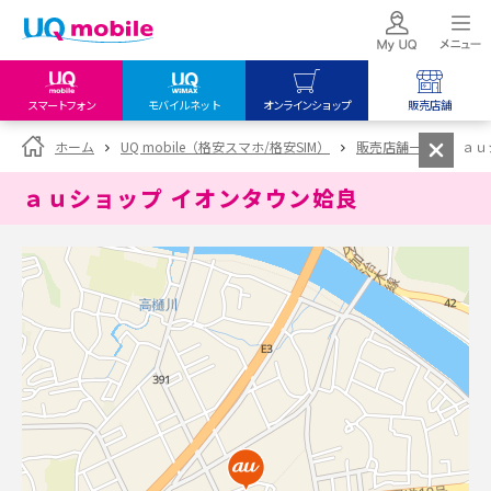
スマートフォン
モバイルネット
オンラインショップ
販売店舗
my UQ WiMAX
UQ mobile
UQ mobile
ホーム
UQ mobile（格安スマホ/格安SIM）
販売店舗一覧
ａｕ
UQ WiMAX ご契約の方
オンラインショップ
販売店舗
ａｕショップ イオンタウン姶良
My UQ mobile
UQ WiMAX
UQ WiMAX
UQ mobile ご契約の方
オンラインショップ
販売店舗
UQ mobile
データチャージサイト