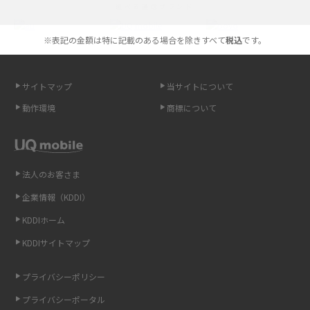
選べる通信ブランド
やすく解説
※表記の金額は特に記載のある場合を除きすべて
税込
です。
スマホが高い理由は？購入費用を抑える方法や端末を選ぶ時の注意点を解
説！
サイトマップ
当サイトについて
Androidスマホとは？特徴やメリット・デメリット、おススメ機種を紹介
動作環境
商標について
高校生にスマホ制限は必要？所持率やメリット・デメリットを詳しく紹介
スマホのネット通信速度が遅い原因は？すぐできる対処法や見直すポイン
トを解説
法人のお客さま
企業情報（KDDI）
スマホや携帯端末の通信速度制限とは？回避のコツや解除のタイミング・
KDDIホーム
方法を解説
KDDIサイトマップ
LINEの引き継ぎ方法は？対象データや事前準備・条件・注意点などを解説
プライバシーポリシー
LINEの通知がこない時の原因と対処法9選！設定の確認手順も解説
プライバシーポータル