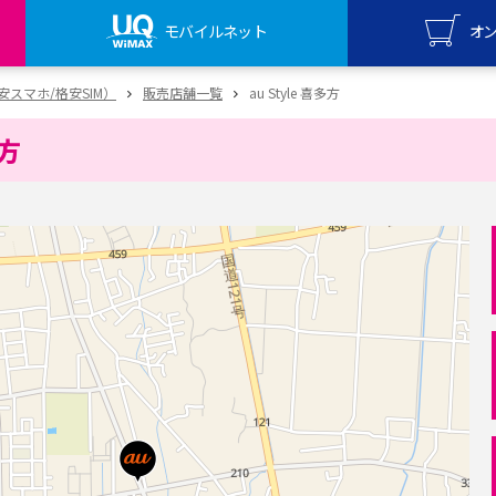
モバイルネット
オ
UQ mo
（格安スマホ/格安SIM）
販売店舗一覧
au Style 喜多方
オンライ
多方
UQ Wi
オンライ