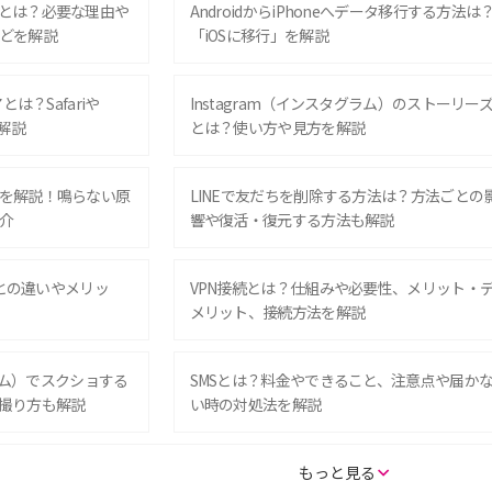
とは？必要な理由や
AndroidからiPhoneへデータ移行する方法は
どを解説
「iOSに移行」を解説
は？Safariや
Instagram（インスタグラム）のストーリー
解説
とは？使い方や見方を解説
を解説！鳴らない原
LINEで友だちを削除する方法は？方法ごとの
介
響や復活・復元する方法も解説
Eとの違いやメリッ
VPN接続とは？仕組みや必要性、メリット・
メリット、接続方法を解説
グラム）でスクショする
SMSとは？料金やできること、注意点や届か
撮り方も解説
い時の対処法を解説
SE（第3世代）の違い
iPhone 16eとiPhone 14を徹底比較！スペッ
もっと見る