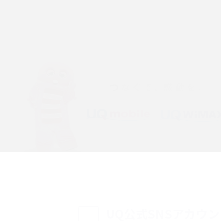
「iPhoneを探す」の使い方と設定方法を紹
る方法は？相手に知ら
介！ブラウザやアプリから探す方法を詳しく
紹介
説
設定・変更方法を解
着信拒否とは？設定方法やブロックした番号
も紹介
確認方法を解説
ップ設定方法や空き容量
ASMRとは？意味や動画の種類、楽しみ方を紹
介
介
の特典は？料金プランやメ
スマホの位置情報機能とは？有効にした場合
法を解説
メリットや注意点などを解説
ク方法・解除に向け
インスタグラムとは？登録や投稿の方法、基
UQ公式SNSアカウ
機能をわかりやすく解説