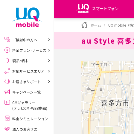
スマートフォン
my UQ WiMAX
ホーム
UQ mobile
UQ WiMAX ご契約の方
au Style 喜
ご検討中の方へ
My UQ mobile
料金プラン･サービス
UQ mobile ご契約の方
製品･端末
UQ mobile
データチャージサイト
対応サービスエリア
お客さまサポート
キャンペーン一覧
CMギャラリー
(テレビCM･WEB動画)
料金シミュレーション
法人のお客さま