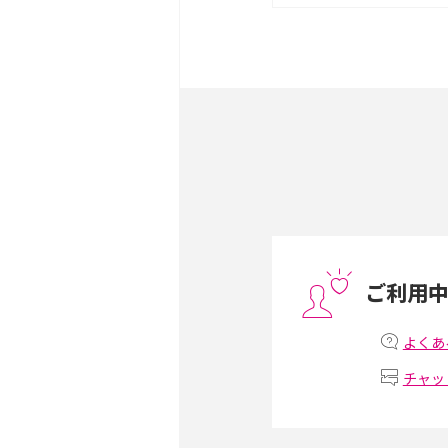
は？サイズやスペックを比
iPhone 16とiPhone 
ック・機能を徹底比較
Androidスマホとは？特
ット、おススメ機種を紹介
スマホや携帯端末の通信速
コツや解除のタイミング・
ご利用
非通知設定とは？184で
iPhone・Androidの設定
よくあ
チャッ
リプライ機能とは？LINE、X
Instagram、TikTokで