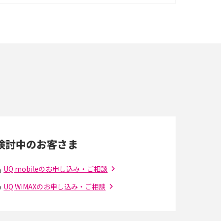
イズ・カメラ性能の違いを徹底解説
スマホが高い理由は？購入費用を抑える方法や
端末を選ぶ時の注意点を解説！
スマホのネット通信速度が遅い原因は？すぐで
きる対処法や見直すポイントを解説
LINEの通知がこない時の原因と対処法9選！設
定の確認手順も解説
検討中のお客さま
スマホのウィジェットとは？iPhone・Android
の設定方法やおススメを紹介
UQ mobileのお申し込み・ご相談
UQ WiMAXのお申し込み・ご相談
Bluetooth®とは？Wi-Fiとの違いやスマホ・PC
との接続方法を解説