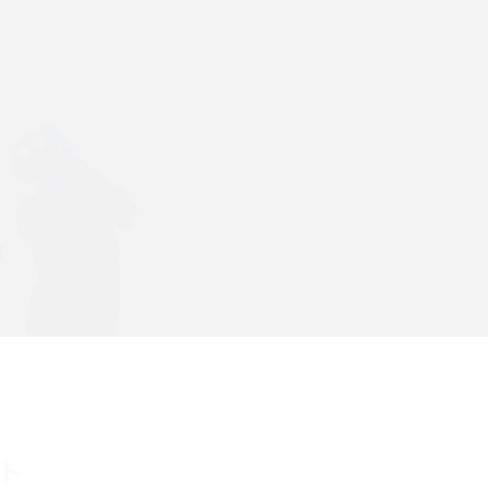
Wi-Fiを快適に使うための速度はどれくらい？
解
用途別の目安・回線ごとの平均を紹介
の
LINEでブロックされているか確認する方法は？
手順や注意点を解説
メンションとは？LINE・X・Instagram・
Facebook・TikTokでのやり方を解説
インスタグラムのアカウント削除方法は？利用
の
解除との違いやバックアップの取り方などを解
説
本
スマホのバッテリー交換目安は？状態の確認方
ント
法や劣化の原因、交換にかかる費用も解説