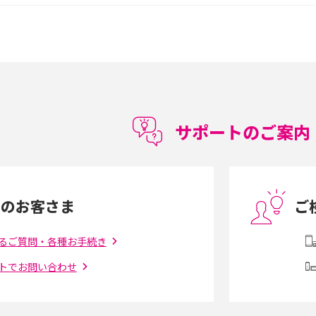
較して解説
ク・機能の違いをわかりやすく紹介
15の違いは？カメラ・スペ
iPhoneの機種変更のやり方は？事前準備・手
順やデータ移行方法をわかりやすく解説
徴やメリット・デメリ
高校生にスマホ制限は必要？所持率やメリッ
ト・デメリットを詳しく紹介
サポートのご案内
度制限とは？回避の
LINEの引き継ぎ方法は？対象データや事前準
方法を解説
備・条件・注意点などを解説
中のお客さま
ご
電話をかける方法や
iCloudの使用容量を減らす9つの方法！使用状
を解説
況の確認手順も紹介
るご質問・各種お手続き
トでお問い合わせ
（旧Twitter）、
インスタのDMの送り方は？便利機能の使い方
送る方法を解説
や注意点をわかりやすく解説