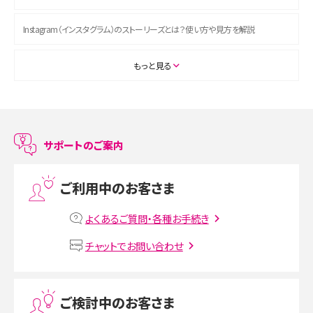
Instagram（インスタグラム）のストーリーズとは？使い方や見方を解説
ASMRとは？初心者向けの代表ジャンルや楽しみ方を解説
もっと見る
スマホのアラーム設定方法を解説！鳴らない原因と対処法、便利機能も紹介
LINEで友だちを削除する方法は？方法ごとの影響や復活・復元する方法も解説
サポートのご案内
プリペイドSIMとは？種類やメリット・デメリット、利用までの流れを解説
ご利用中のお客さま
MNOとは？MVNOやMVNEとの違いやメリット・デメリットを解説
よくあるご質問・各種お手続き
VPN接続とは？仕組みや必要性、メリット・デメリット、接続方法を解説
チャットでお問い合わせ
Threads（スレッズ）とは？主な機能や登録方法、投稿の仕方を解説
ご検討中のお客さま
Instagram（インスタグラム）でスクショするとバレる？バレるケースや撮り方も解