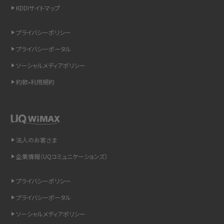
KDDIサイトマップ
スマホのウィジェットとは？iPhone・Androidの設定方法やおススメを紹介
プライバシーポリシー
リプライ機能とは？LINE、X（旧Twitter）、Instagram、TikTokで送る方法を解説
プライバシーポータル
インスタのDMの送り方は？便利機能の使い方や注意点をわかりやすく解説
ソーシャルメディアポリシー
約款•利用規約
Bluetooth®とは？Wi-Fiとの違いやスマホ・PCとの接続方法を解説
LINEで送信取り消しをする方法は？相手に知られるのか、削除との違いも紹介
「iPhoneを探す」の使い方と設定方法を紹介！ブラウザやアプリから探す方法を
法人のお客さま
詳しく解説
企業情報（UQコミュニケーションズ）
Wi-Fiを快適に使うための速度はどれくらい？用途別の目安・回線ごとの平均を
プライバシーポリシー
紹介
プライバシーポータル
LINEの着信音や通知音の設定・変更方法を解説！鳴らない場合の対処法も紹介
ソーシャルメディアポリシー