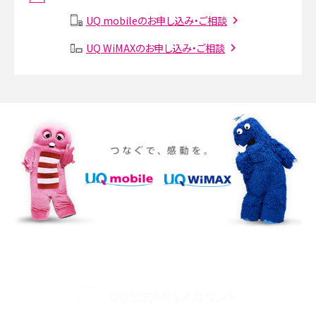
説
UQ mobileのお申し込み・ご相談
SMSとは？料金やできること、注意点や届かない時の対処法を解説
UQ WiMAXのお申し込み・ご相談
Discord（ディスコード）とは？使い方や用語の意味、便利な機能を解説
iPhone 16eとiPhone SE（第3世代）の違いは？サイズやスペックを比較して解説
iPhone 16eとiPhone 14を徹底比較！スペック・機能の違いをわかりやすく紹介
iPhone 16シリーズのモデルを比較！価格・サイズ・カメラ性能の違いを徹底解説
iPhone 16とiPhone 15の違いは？カメラ・スペック・機能を徹底比較
iPhoneの機種変更のやり方は？事前準備・手順やデータ移行方法をわかりやす
く解説
UQ公式SNSアカウント
スマホが高い理由は？購入費用を抑える方法や端末を選ぶ時の注意点を解説！