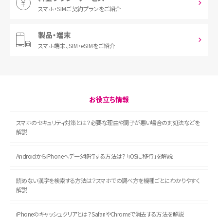
スマホ・SIM
ご契約プランをご紹介
製品・端末
スマホ端末、
SIM・eSIMをご紹介
お役立ち情報
スマホのセキュリティ対策とは？必要な理由や調子が悪い場合の対処法などを
解説
AndroidからiPhoneへデータ移行する方法は？「iOSに移行」を解説
読めない漢字を検索する方法は？スマホでの調べ方を機種ごとにわかりやすく
解説
iPhoneのキャッシュクリアとは？SafariやChromeで消去する方法を解説