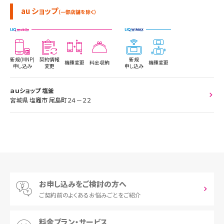
au ショップ
（一部店舗を除く）
新規(MNP)
契約情報
新規
機種変更
料金収納
機種変更
申し込み
変更
申し込み
ａｕショップ 塩釜
宮城県 塩竈市 尾島町２４－２２
お申し込みをご検討の方へ
ご契約前の
よくあるお悩みごとをご紹介
料金プラン・サービス