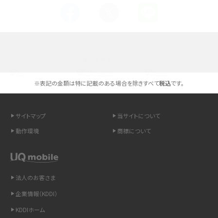
Androidスマホとは？特徴やメリット・デメリット、おススメ機種を紹介
高校生にスマホ制限は必要？所持率やメリット・デメリットを詳しく紹介
選べる通信ブランド
スマホのネット通信速度が遅い原因は？すぐできる対処法や見直すポイントを解
説
※表記の金額は特に記載のある場合を除きすべて
税込
です。
スマホや携帯端末の通信速度制限とは？回避のコツや解除のタイミング・方法
を解説
サイトマップ
当サイトについて
動作環境
商標について
LINEの引き継ぎ方法は？対象データや事前準備・条件・注意点などを解説
LINEの通知がこない時の原因と対処法9選！設定の確認手順も解説
法人のお客さま
非通知設定とは？184で電話をかける方法やiPhone・Androidの設定を解説
企業情報（KDDI）
iCloudの使用容量を減らす9つの方法！使用状況の確認手順も紹介
KDDIホーム