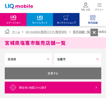
スマートフォン
モバイルネット
オンラインショップ
販売店舗
my UQ WiMAX
UQ mobile
UQ mobile
ホーム
UQ mobile（格安スマホ/格安SIM）
販売店舗一覧
宮城県
UQ WiMAX ご契約の方
オンラインショップ
販売店舗
宮城県塩竈市
販売店舗一覧
My UQ mobile
UQ WiMAX
UQ WiMAX
UQ mobile ご契約の方
オンラインショップ
販売店舗
UQ mobile
データチャージサイト
変更する
現在地（地図）
から探す