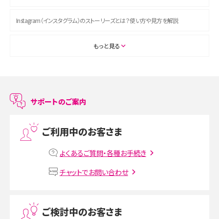
Instagram（インスタグラム）のストーリーズとは？使い方や見方を解説
ASMRとは？初心者向けの代表ジャンルや楽しみ方を解説
もっと見る
スマホのアラーム設定方法を解説！鳴らない原因と対処法、便利機能も紹介
LINEで友だちを削除する方法は？方法ごとの影響や復活・復元する方法も解説
サポートのご案内
プリペイドSIMとは？種類やメリット・デメリット、利用までの流れを解説
ご利用中のお客さま
MNOとは？MVNOやMVNEとの違いやメリット・デメリットを解説
よくあるご質問・各種お手続き
VPN接続とは？仕組みや必要性、メリット・デメリット、接続方法を解説
チャットでお問い合わせ
Threads（スレッズ）とは？主な機能や登録方法、投稿の仕方を解説
ご検討中のお客さま
Instagram（インスタグラム）でスクショするとバレる？バレるケースや撮り方も解