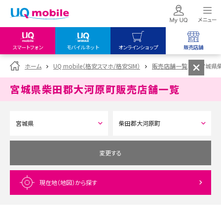
スマートフォン
モバイルネット
オンラインショップ
販売店舗
my UQ WiMAX
UQ mobile
UQ mobile
ホーム
UQ mobile（格安スマホ/格安SIM）
販売店舗一覧
宮城県
UQ WiMAX ご契約の方
オンラインショップ
販売店舗
宮城県柴田郡大河原町
販売店舗一覧
My UQ mobile
UQ WiMAX
UQ WiMAX
UQ mobile ご契約の方
オンラインショップ
販売店舗
UQ mobile
データチャージサイト
変更する
現在地（地図）
から探す