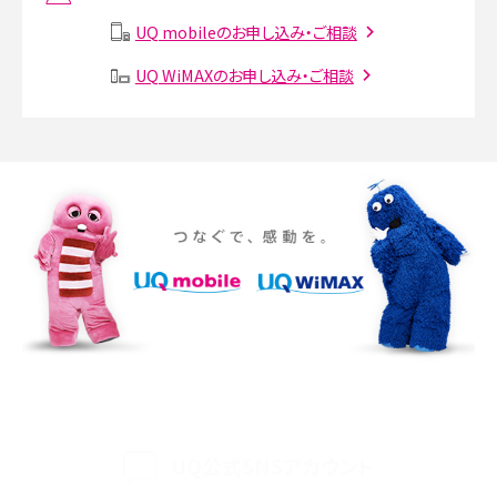
説
UQ mobileのお申し込み・ご相談
SMSとは？料金やできること、注意点や届かない時の対処法を解説
UQ WiMAXのお申し込み・ご相談
Discord（ディスコード）とは？使い方や用語の意味、便利な機能を解説
iPhone 16eとiPhone SE（第3世代）の違いは？サイズやスペックを比較して解説
iPhone 16eとiPhone 14を徹底比較！スペック・機能の違いをわかりやすく紹介
iPhone 16シリーズのモデルを比較！価格・サイズ・カメラ性能の違いを徹底解説
iPhone 16とiPhone 15の違いは？カメラ・スペック・機能を徹底比較
iPhoneの機種変更のやり方は？事前準備・手順やデータ移行方法をわかりやす
く解説
UQ公式SNSアカウント
スマホが高い理由は？購入費用を抑える方法や端末を選ぶ時の注意点を解説！