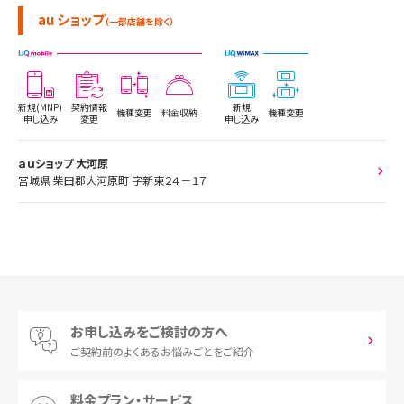
au ショップ
（一部店舗を除く）
新規(MNP)
契約情報
新規
機種変更
料金収納
機種変更
申し込み
変更
申し込み
ａｕショップ 大河原
宮城県 柴田郡大河原町 字新東２４－１７
お申し込みをご検討の方へ
ご契約前の
よくあるお悩みごとをご紹介
料金プラン・サービス