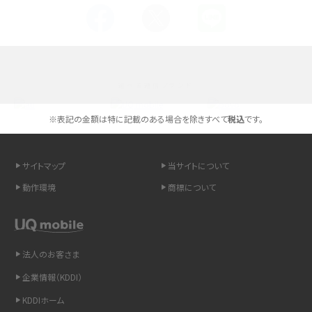
Androidスマホとは？特徴やメリット・デメリット、おススメ機種を紹介
高校生にスマホ制限は必要？所持率やメリット・デメリットを詳しく紹介
選べる通信ブランド
スマホのネット通信速度が遅い原因は？すぐできる対処法や見直すポイントを解
説
※表記の金額は特に記載のある場合を除きすべて
税込
です。
スマホや携帯端末の通信速度制限とは？回避のコツや解除のタイミング・方法
を解説
サイトマップ
当サイトについて
動作環境
商標について
LINEの引き継ぎ方法は？対象データや事前準備・条件・注意点などを解説
LINEの通知がこない時の原因と対処法9選！設定の確認手順も解説
法人のお客さま
非通知設定とは？184で電話をかける方法やiPhone・Androidの設定を解説
企業情報（KDDI）
iCloudの使用容量を減らす9つの方法！使用状況の確認手順も紹介
KDDIホーム