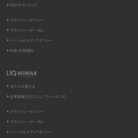
KDDIサイトマップ
スマホのウィジェットとは？iPhone・Androidの設定方法やおススメを紹介
プライバシーポリシー
リプライ機能とは？LINE、X（旧Twitter）、Instagram、TikTokで送る方法を解説
プライバシーポータル
インスタのDMの送り方は？便利機能の使い方や注意点をわかりやすく解説
ソーシャルメディアポリシー
約款•利用規約
Bluetooth®とは？Wi-Fiとの違いやスマホ・PCとの接続方法を解説
LINEで送信取り消しをする方法は？相手に知られるのか、削除との違いも紹介
「iPhoneを探す」の使い方と設定方法を紹介！ブラウザやアプリから探す方法を
法人のお客さま
詳しく解説
企業情報（UQコミュニケーションズ）
Wi-Fiを快適に使うための速度はどれくらい？用途別の目安・回線ごとの平均を
プライバシーポリシー
紹介
プライバシーポータル
LINEの着信音や通知音の設定・変更方法を解説！鳴らない場合の対処法も紹介
ソーシャルメディアポリシー