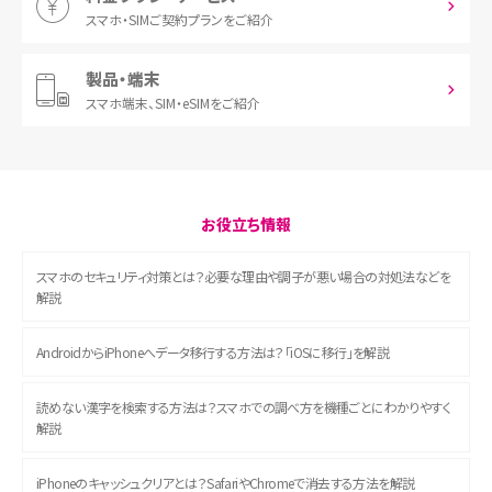
スマホ・SIM
ご契約プランをご紹介
製品・端末
スマホ端末、
SIM・eSIMをご紹介
お役立ち情報
スマホのセキュリティ対策とは？必要な理由や調子が悪い場合の対処法などを
解説
AndroidからiPhoneへデータ移行する方法は？「iOSに移行」を解説
読めない漢字を検索する方法は？スマホでの調べ方を機種ごとにわかりやすく
解説
iPhoneのキャッシュクリアとは？SafariやChromeで消去する方法を解説