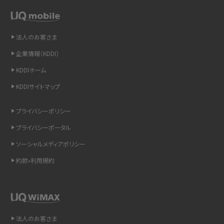
スマホや携帯端末の通信速度制限とは？回避のコツや解除のタイミング・方法
を解説
法人のお客さま
LINEの引き継ぎ方法は？対象データや事前準備・条件・注意点などを解説
企業情報（KDDI）
LINEの通知がこない時の原因と対処法9選！設定の確認手順も解説
KDDIホーム
KDDIサイトマップ
非通知設定とは？184で電話をかける方法やiPhone・Androidの設定を解説
プライバシーポリシー
iCloudの使用容量を減らす9つの方法！使用状況の確認手順も紹介
プライバシーポータル
スマホのウィジェットとは？iPhone・Androidの設定方法やおススメを紹介
ソーシャルメディアポリシー
約款•利用規約
リプライ機能とは？LINE、X（旧Twitter）、Instagram、TikTokで送る方法を解説
インスタのDMの送り方は？便利機能の使い方や注意点をわかりやすく解説
Bluetooth®とは？Wi-Fiとの違いやスマホ・PCとの接続方法を解説
法人のお客さま