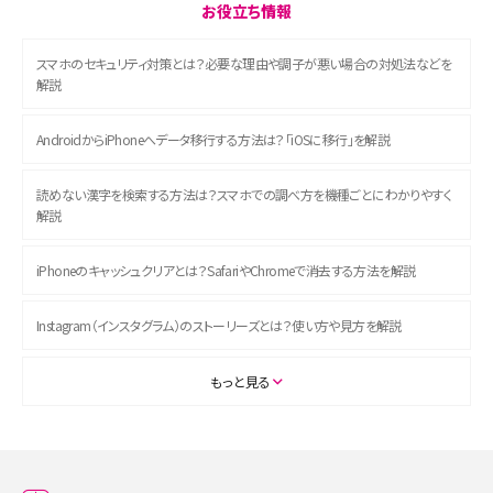
お役立ち情報
スマホのセキュリティ対策とは？必要な理由や調子が悪い場合の対処法などを
解説
AndroidからiPhoneへデータ移行する方法は？「iOSに移行」を解説
読めない漢字を検索する方法は？スマホでの調べ方を機種ごとにわかりやすく
解説
iPhoneのキャッシュクリアとは？SafariやChromeで消去する方法を解説
Instagram（インスタグラム）のストーリーズとは？使い方や見方を解説
ASMRとは？初心者向けの代表ジャンルや楽しみ方を解説
もっと見る
スマホのアラーム設定方法を解説！鳴らない原因と対処法、便利機能も紹介
LINEで友だちを削除する方法は？方法ごとの影響や復活・復元する方法も解説