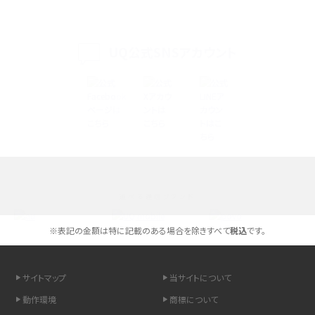
iPhone 16eとiPhone 14を徹底比較！スペック・機能の違いをわかりやすく紹介
iPhone 16シリーズのモデルを比較！価格・サイズ・カメラ性能の違いを徹底解説
UQ公式SNSアカウント
iPhone 16とiPhone 15の違いは？カメラ・スペック・機能を徹底比較
iPhoneの機種変更のやり方は？事前準備・手順やデータ移行方法をわかりやす
く解説
スマホが高い理由は？購入費用を抑える方法や端末を選ぶ時の注意点を解説！
選べる通信ブランド
Androidスマホとは？特徴やメリット・デメリット、おススメ機種を紹介
※表記の金額は特に記載のある場合を除きすべて
税込
です。
高校生にスマホ制限は必要？所持率やメリット・デメリットを詳しく紹介
スマホのネット通信速度が遅い原因は？すぐできる対処法や見直すポイントを解
サイトマップ
当サイトについて
説
動作環境
商標について