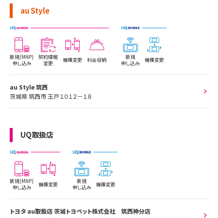
au Style
新規(MNP)
契約情報
新規
機種変更
料金収納
機種変更
申し込み
変更
申し込み
au Style 筑西
茨城県 筑西市 玉戸１０１２－１８
UQ取扱店
新規(MNP)
新規
機種変更
機種変更
申し込み
申し込み
トヨタ au取扱店 茨城トヨペット株式会社 筑西神分店