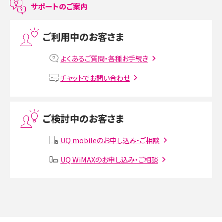
サポートのご案内
プリペイドSIMとは？種類やメリット・デメリット、利用までの流れを解説
ご利用中のお客さま
MNOとは？MVNOやMVNEとの違いやメリット・デメリットを解説
よくあるご質問・各種お手続き
VPN接続とは？仕組みや必要性、メリット・デメリット、接続方法を解説
チャットでお問い合わせ
Threads（スレッズ）とは？主な機能や登録方法、投稿の仕方を解説
ご検討中のお客さま
Instagram（インスタグラム）でスクショするとバレる？バレるケースや撮り方も解
説
UQ mobileのお申し込み・ご相談
SMSとは？料金やできること、注意点や届かない時の対処法を解説
UQ WiMAXのお申し込み・ご相談
Discord（ディスコード）とは？使い方や用語の意味、便利な機能を解説
iPhone 16eとiPhone SE（第3世代）の違いは？サイズやスペックを比較して解説