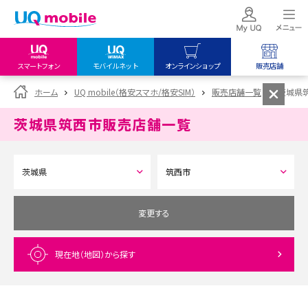
スマートフォン
モバイルネット
オンラインショップ
販売店舗
my UQ WiMAX
UQ mobile
UQ mobile
ホーム
UQ mobile（格安スマホ/格安SIM）
販売店舗一覧
茨城県
UQ WiMAX ご契約の方
オンラインショップ
販売店舗
茨城県筑西市
販売店舗一覧
My UQ mobile
UQ WiMAX
UQ WiMAX
UQ mobile ご契約の方
オンラインショップ
販売店舗
UQ mobile
データチャージサイト
変更する
現在地（地図）
から探す